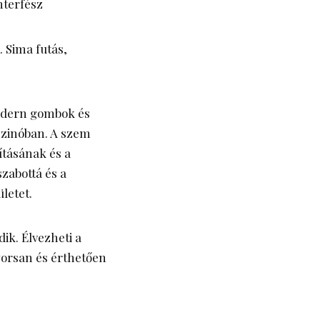
nterfész
 Sima futás,
modern gombok és
szinóban. A szem
ításának és a
zabottá és a
letet.
dik. Élvezheti a
yorsan és érthetően