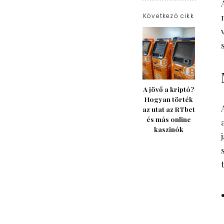
Következő cikk
A jövő a kriptó?
Hogyan törték
az utat az RTbet
és más online
kaszinók