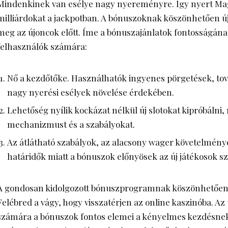
Mindenkinek van esélye nagy nyereményre. Így nyert
Mag
milliárdokat a jackpotban. A bónuszoknak köszönhetően ú
meg az újoncok előtt. Íme a bónuszajánlatok fontosságának
felhasználók számára:
Nő a kezdőtőke. Használhatók ingyenes pörgetések, to
nagy nyerési esélyek növelése érdekében.
Lehetőség nyílik kockázat nélkül új slotokat kipróbálni
mechanizmust és a szabályokat.
Az átlátható szabályok, az alacsony wager követelmény
határidők miatt a bónuszok előnyösek az új játékosok s
A gondosan kidolgozott bónuszprogramnak köszönhetően loj
Felébred a vágy, hogy visszatérjen az online kaszinóba. Az
számára a bónuszok fontos elemei a kényelmes kezdésnek.