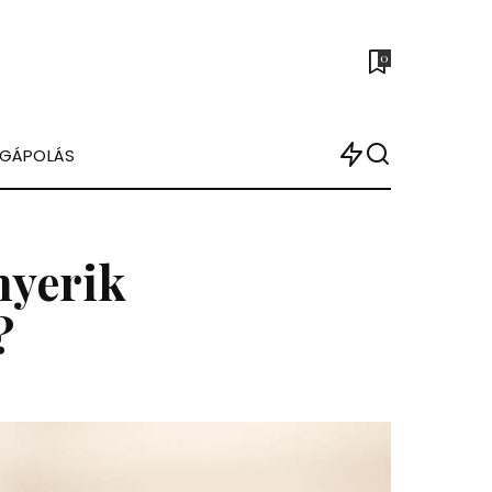
0
ÉGÁPOLÁS
nyerik
?