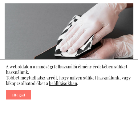
A weboldalon a minőségi felhasználói élmény érdekében sütiket
használunk.
Többet megtudhatsz arról, hogy milyen sütiket használunk, vagy
kikapcsolhatod őket a
beállításokban
.
Elfogad
Telefonkészülékre a megfelelő méretű védőfólia
kiválasztása alkalmanként gondot tud okozni; éppen
ezért, sok készüléktulajdonos vásárol univerzális
polikarbonát védőréteget a kijelző védelme céljából. Az