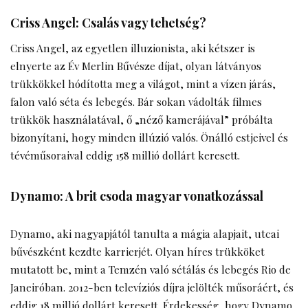
Criss Angel: Csalás vagy tehetség?
Criss Angel, az egyetlen illuzionista, aki kétszer is
elnyerte az Év Merlin Bűvésze díjat, olyan látványos
trükkökkel hódította meg a világot, mint a vízen járás,
falon való séta és lebegés. Bár sokan vádolták filmes
trükkök használatával, ő „néző kamerájával” próbálta
bizonyítani, hogy minden illúzió valós. Önálló estjeivel és
tévéműsoraival eddig 158 millió dollárt keresett.
Dynamo: A brit csoda magyar vonatkozással
Dynamo, aki nagyapjától tanulta a mágia alapjait, utcai
bűvészként kezdte karrierjét. Olyan híres trükköket
mutatott be, mint a Temzén való sétálás és lebegés Rio de
Janeiróban. 2012-ben televíziós díjra jelölték műsoráért, és
eddig 18 millió dollárt keresett. Érdekesség, hogy Dynamo