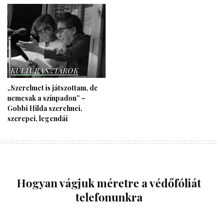
KULTÚRA
SZTÁROK
„Szerelmet is játszottam, de
nemcsak a színpadon” –
Gobbi Hilda szerelmei,
szerepei, legendái
Hogyan vágjuk méretre a védőfóliát
telefonunkra