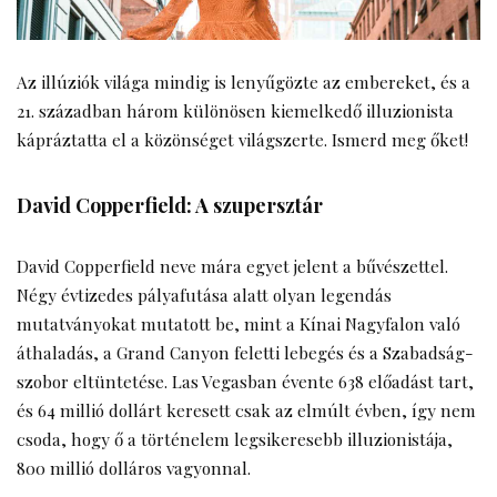
Az illúziók világa mindig is lenyűgözte az embereket, és a
21. században három különösen kiemelkedő illuzionista
kápráztatta el a közönséget világszerte. Ismerd meg őket!
David Copperfield: A szupersztár
David Copperfield neve mára egyet jelent a bűvészettel.
Négy évtizedes pályafutása alatt olyan legendás
mutatványokat mutatott be, mint a Kínai Nagyfalon való
áthaladás, a Grand Canyon feletti lebegés és a Szabadság-
szobor eltüntetése. Las Vegasban évente 638 előadást tart,
és 64 millió dollárt keresett csak az elmúlt évben, így nem
csoda, hogy ő a történelem legsikeresebb illuzionistája,
800 millió dolláros vagyonnal.