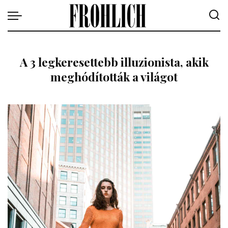
A 3 legkeresettebb illuzionista, akik
meghódították a világot