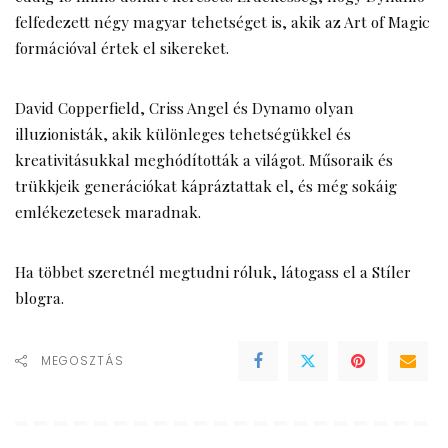
felfedezett négy magyar tehetséget is, akik az Art of Magic
formációval értek el sikereket.
David Copperfield, Criss Angel és Dynamo olyan
illuzionisták, akik különleges tehetségükkel és
kreativitásukkal meghódították a világot. Műsoraik és
trükkjeik generációkat kápráztattak el, és még sokáig
emlékezetesek maradnak.
Ha többet szeretnél megtudni róluk, látogass el a
Stíler
blogra
.
MEGOSZTÁS