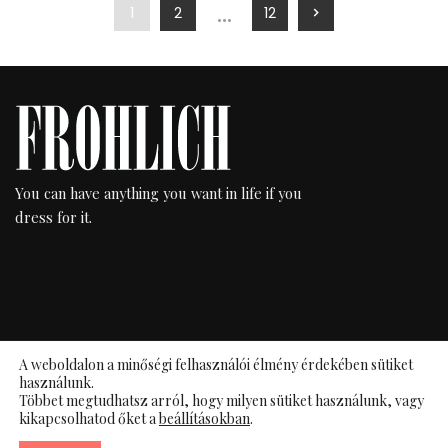
…
1
2
12
You can have anything you want in life if you
dress for it.
A weboldalon a minőségi felhasználói élmény érdekében sütiket
használunk.
IMPRESSZUM
ÁLTALÁNOS SZERZŐDÉSI FELTÉTELEK
Többet megtudhatsz arról, hogy milyen sütiket használunk, vagy
kikapcsolhatod őket a
beállításokban
.