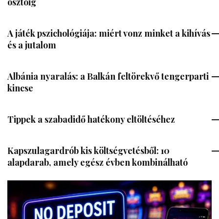
osztóig
A játék pszichológiája: miért vonz minket a kihívás
és a jutalom
Albánia nyaralás: a Balkán feltörekvő tengerparti
kincse
Tippek a szabadidő hatékony eltöltéséhez
Kapszulagardrób kis költségvetésből: 10
alapdarab, amely egész évben kombinálható