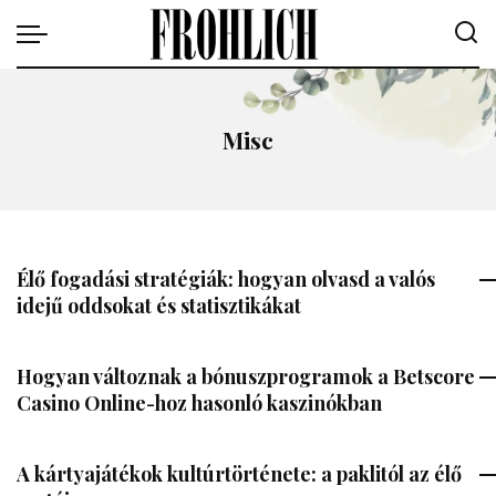
Misc
Élő fogadási stratégiák: hogyan olvasd a valós
idejű oddsokat és statisztikákat
Hogyan változnak a bónuszprogramok a Betscore
Casino Online-hoz hasonló kaszinókban
A kártyajátékok kultúrtörténete: a paklitól az élő