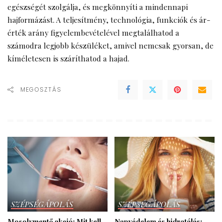
egészségét
szolgálja, és megkönnyíti a mindennapi
hajformázást. A teljesítmény, technológia, funkciók és ár-
érték arány figyelembevételével megtalálhatod a
számodra legjobb készüléket, amivel nemcsak gyorsan, de
kíméletesen is száríthatod a hajad.
MEGOSZTÁS
SZÉPSÉGÁPOLÁS
SZÉPSÉGÁPOLÁS
Mosolymentő akció: Mit kell
Napvédelem és hidratálás: