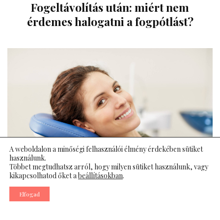
Fogeltávolítás után: miért nem
érdemes halogatni a fogpótlást?
A weboldalon a minőségi felhasználói élmény érdekében sütiket
használunk.
Többet megtudhatsz arról, hogy milyen sütiket használunk, vagy
kikapcsolhatod őket a
beállításokban
.
Elfogad
Egy maradó fog eltávolítása nem kizárólag a fájdalom