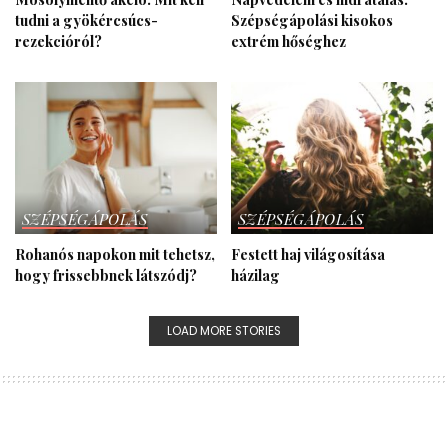
tudni a gyökércsúcs-
Szépségápolási kisokos
rezekcióról?
extrém hőséghez
SZÉPSÉGÁPOLÁS
SZÉPSÉGÁPOLÁS
Rohanós napokon mit tehetsz,
Festett haj világosítása
hogy frissebbnek látszódj?
házilag
LOAD MORE STORIES