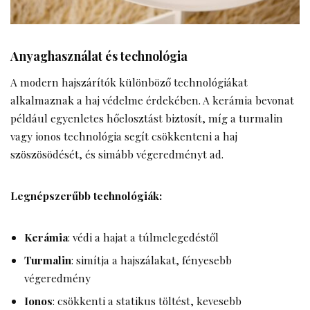
Anyaghasználat és technológia
A modern hajszárítók különböző technológiákat
alkalmaznak a haj védelme érdekében. A kerámia bevonat
például egyenletes hőelosztást biztosít, míg a turmalin
vagy ionos technológia segít csökkenteni a haj
szöszösödését, és simább végeredményt ad.
Legnépszerűbb technológiák:
Kerámia
: védi a hajat a túlmelegedéstől
Turmalin
: simítja a hajszálakat, fényesebb
végeredmény
Ionos
: csökkenti a statikus töltést, kevesebb