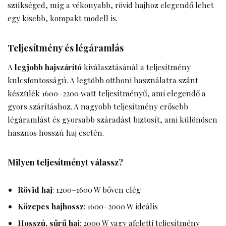
szükséged, míg a vékonyabb, rövid hajhoz elegendő lehet
egy kisebb, kompakt modell is.
Teljesítmény és légáramlás
A
legjobb hajszárító
kiválasztásánál a teljesítmény
kulcsfontosságú. A legtöbb otthoni használatra szánt
készülék 1600–2200 watt teljesítményű, ami elegendő a
gyors szárításhoz. A nagyobb teljesítmény erősebb
légáramlást és gyorsabb száradást biztosít, ami különösen
hasznos hosszú haj esetén.
Milyen teljesítményt válassz?
Rövid haj
: 1200–1600 W bőven elég
Közepes hajhossz
: 1600–2000 W ideális
Hosszú, sűrű haj
: 2000 W vagy afeletti teljesítmény