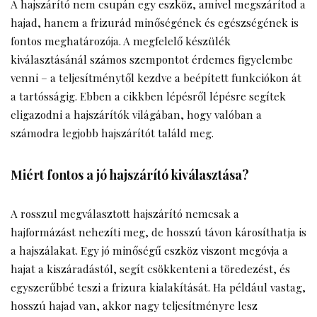
A hajszárító nem csupán egy eszköz, amivel megszárítod a
hajad, hanem a frizurád minőségének és egészségének is
fontos meghatározója. A megfelelő készülék
kiválasztásánál számos szempontot érdemes figyelembe
venni – a teljesítménytől kezdve a beépített funkciókon át
a tartósságig. Ebben a cikkben lépésről lépésre segítek
eligazodni a hajszárítók világában, hogy valóban a
számodra legjobb hajszárítót találd meg.
Miért fontos a jó hajszárító kiválasztása?
A rosszul megválasztott hajszárító nemcsak a
hajformázást nehezíti meg, de hosszú távon károsíthatja is
a hajszálakat. Egy jó minőségű eszköz viszont megóvja a
hajat a kiszáradástól, segít csökkenteni a töredezést, és
egyszerűbbé teszi a frizura kialakítását. Ha például vastag,
hosszú hajad van, akkor nagy teljesítményre lesz