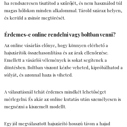
ha rendszeresen tisztítod a szűrőjét, és nem használod túl
magas hőfokon minden alkalommal. Tárold száraz helyen,
és kerüld a zsinór megtörését.
Érdemes-e online rendelni vagy boltban venni?
Az online vásárlás előnye, hogy könnyen elérhető a
hajszárítók összehasonlítása és az árak ellenőrzése.
Emellett a vásárlói vélemények is sokat segítenek a
döntésben. Boltban viszont kézbe veheted, kipróbálhatod a
súlyát, és azonnal haza is viheted.
A választásnál tehát érdemes mindkét lehetőséget
mérlegelni. És akár az online kutatás után személyesen is
megnézni a kiszemelt modellt.
Egy jól megválasztott hajszárító hosszú távon a
hajad