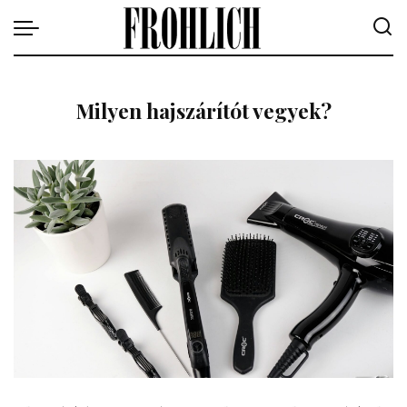
Milyen hajszárítót vegyek?