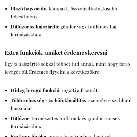
Utazó hajszárító
: kompakt, összehajtható, kisebb
teljesítmény
Diffúzoros hajszárító
: göndör vagy hullámos haj
formázásához
Extra funkciók, amiket érdemes keresni
Egy jó hajszárító sokkal többet tud annál, mint hogy forró
levegőt fúj. Érdemes figyelni a következőkre:
Hideg levegő funkció
: rögzíti a frizurát
Több sebesség- és hőfokbeállítás
: személyre szabható
használat
Diffúzor
: természetes hullámok és göndör tincsek
formázásához
Keskeny fúvóka
: precíz formázáshoz, hajtövek