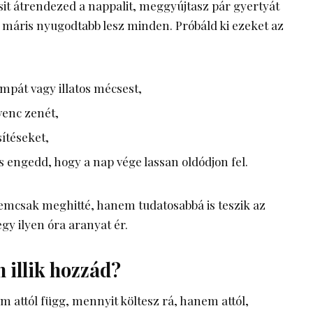
csit átrendezed a nappalit, meggyújtasz pár gyertyát
, máris nyugodtabb lesz minden. Próbáld ki ezeket az
mpát vagy illatos mécsest,
venc zenét,
ítéseket,
 engedd, hogy a nap vége lassan oldódjon fel.
emcsak meghitté, hanem tudatosabbá is teszik az
egy ilyen óra aranyat ér.
 illik hozzád?
 attól függ, mennyit költesz rá, hanem attól,