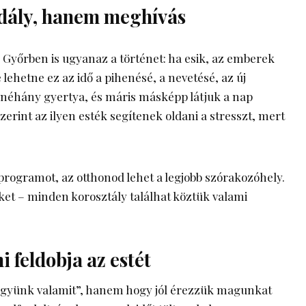
dály, hanem meghívás
 Győrben is ugyanaz a történet: ha esik, az emberek
 lehetne ez az idő a pihenésé, a nevetésé, az új
, néhány gyertya, és máris másképp látjuk a nap
zerint az ilyen esték segítenek oldani a stresszt, mert
programot, az otthonod lehet a legjobb szórakozóhely.
ket – minden korosztály találhat köztük valami
 feldobja az estét
tegyünk valamit”, hanem hogy jól érezzük magunkat