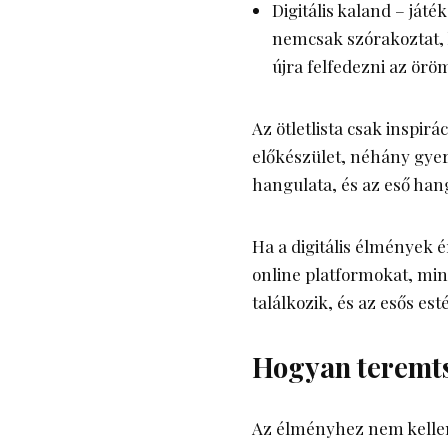
Digitális kaland – ját
nemcsak szórakoztat, ha
újra felfedezni az örö
Az ötletlista csak inspirá
előkészület, néhány gyer
hangulata, és az eső han
Ha a digitális élmények 
online platformokat, min
találkozik, és az esős est
Hogyan teremts
Az élményhez nem kellen