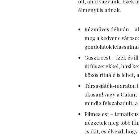
ott, ahol vagyunk. Ezek 
élményt is adnak.
Kézműves délután – alk
meg a kedvenc városod
gondolatok lelassulna
Gasztroest – ízek és i
új fűszerekkel, házi k
közös rituálé is lehet, 
Társasjáték-maraton ba
okosan! vagy a Catan, 
mindig felszabadult, a
Filmes est – tematikus
nézzetek meg több fil
csokit, és élvezd, hog