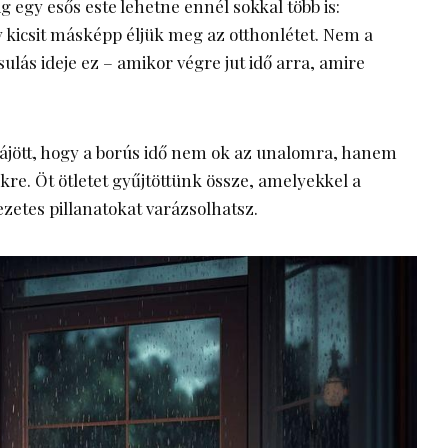
ig egy esős este lehetne ennél sokkal több is:
y kicsit másképp éljük meg az otthonlétet. Nem a
ulás ideje ez – amikor végre jut idő arra, amire
ájött, hogy a borús idő nem ok az unalomra, hanem
re. Öt ötletet gyűjtöttünk össze, amelyekkel a
zetes pillanatokat varázsolhatsz.