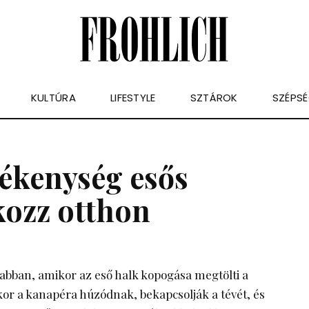
KULTÚRA
LIFESTYLE
SZTÁROK
SZÉPS
vékenység esős
kozz otthon
abban, amikor az eső halk kopogása megtölti a
kor a kanapéra húzódnak, bekapcsolják a tévét, és