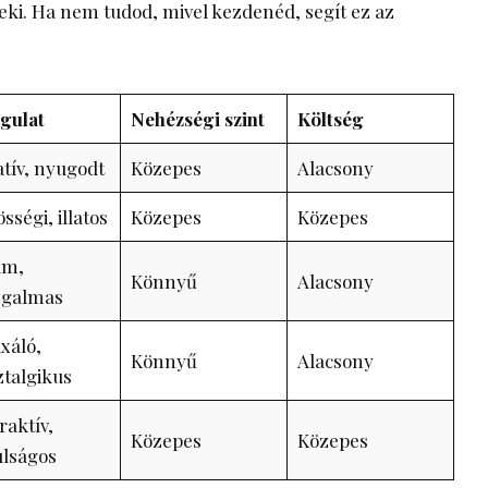
ki. Ha nem tudod, mivel kezdenéd, segít ez az
gulat
Nehézségi szint
Költség
tív, nyugodt
Közepes
Alacsony
sségi, illatos
Közepes
Közepes
ám,
Könnyű
Alacsony
galmas
xáló,
Könnyű
Alacsony
talgikus
raktív,
Közepes
Közepes
ulságos