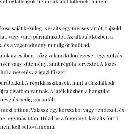
az elfoglaltságok nemcsak időt töltenek, hanem
oss saját kezűleg. Készíts egy mécsestartót, rajzold
at, vagy varrj párnahuzatot. Az alkotás közben a
k, és a végeredmény mindig örömöt ad.
llatok az esőben. Főzz valami különlegeset: egy gulyás
enyér vagy sütemény, amit régóta terveztél. A főzés
ahol a nevetés az igazi fűszer.
rátokkal. A régi klasszikusok, mint a Gazdálkodj
újra divatban vannak. A játék közben a hangulat
 nevetés pedig garantált.
 mozi otthon. Válassz egy korszakot vagy rendezőt, és
met egymás után. Húzd be a függönyt, készíts forró
y nem kell sehová menni.