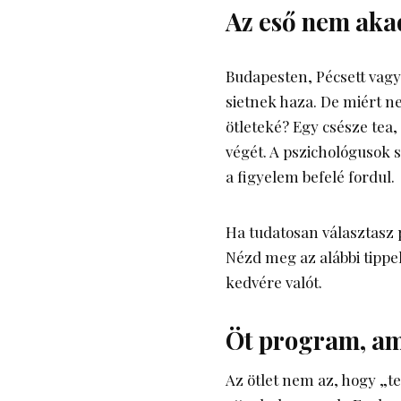
Az eső nem aka
Budapesten, Pécsett vagy
sietnek haza. De miért ne
ötleteké? Egy csésze tea
végét. A pszichológusok s
a figyelem befelé fordul.
Ha tudatosan választasz 
Nézd meg az alábbi tippe
kedvére valót.
Öt program, ami
Az ötlet nem az, hogy „