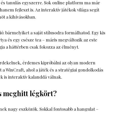
ék és tanulás egyszerre. Sok online platform ma már
nem fejleszt is. Az interaktív játékok világa segít
möt a kihívásokban.
ció: bármelyiket a saját stílusodra formálhatod. Egy kis
tya és egy csésze tea – máris megváltozik az este
gja a háttérben csak fokozza az élményt.
érdekelnek, érdemes kipróbálni az olyan modern
t a
WinCraft
, ahol a játék és a stratégiai gondolkodás
ék is interaktív kalanddá válnak.
 meghitt légkört?
ek nagy eszközök. Sokkal fontosabb a hangulat –