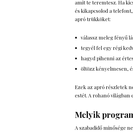
amit te teremtesz. Ha ki
és kikapcsolod a telefont
apró trükköket:
válassz meleg fényű lá
tegyél fel egy régi ked
hagyd pihenni az értes
öltözz kényelmesen, és
Ezek az apró részletek n
estét. A rohanó világban 
Melyik program
A szabadidő minősége nem