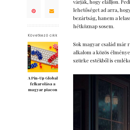
várják, hogy elálljon. Ped
lehetőséget ad arra, hog
bezártság, hanem a lelass
hétköznap sosem.
Következő cikk
Sok magyar család már r
alkalom a közös élmények
szürke estékből is emléke
A Pin-Up Global
felkarolása a
magyar piacon