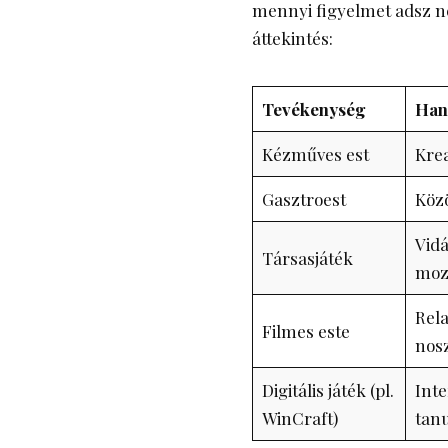
mennyi figyelmet adsz ne
áttekintés:
Tevékenység
Han
Kézműves est
Krea
Gasztroest
Közö
Vid
Társasjáték
moz
Rela
Filmes este
nosz
Digitális játék (pl.
Inte
WinCraft)
tan