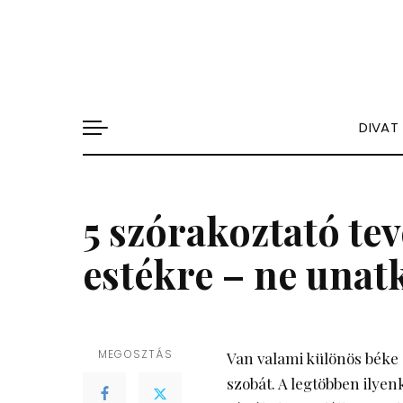
DIVAT
5 szórakoztató te
estékre – ne unat
MEGOSZTÁS
Van valami különös béke 
szobát. A legtöbben ilyen