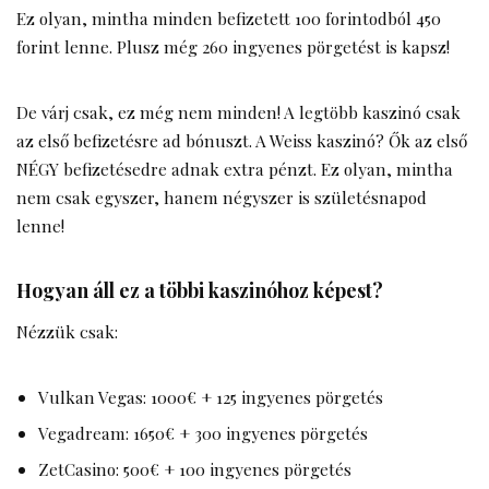
Ez olyan, mintha minden befizetett 100 forintodból 450
forint lenne. Plusz még 260 ingyenes pörgetést is kapsz!
De várj csak, ez még nem minden! A legtöbb kaszinó csak
az első befizetésre ad bónuszt. A Weiss kaszinó? Ők az első
NÉGY befizetésedre adnak extra pénzt. Ez olyan, mintha
nem csak egyszer, hanem négyszer is születésnapod
lenne!
Hogyan áll ez a többi kaszinóhoz képest?
Nézzük csak:
Vulkan Vegas: 1000€ + 125 ingyenes pörgetés
Vegadream: 1650€ + 300 ingyenes pörgetés
ZetCasino: 500€ + 100 ingyenes pörgetés