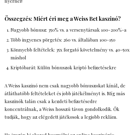
nyernél!
Összegzés: Miért éri meg a Weiss Bet kaszinó?
Nagyobb bónusz: 350% vs. a versenytársak 100-200%-a
Több ingyenes pörgetés: 260 vs. általában 100-150
Könnyebb feltételek: 35x forgató követelmény vs. 40-50x
máshol
Kriptóbarát: Külön bónuszok kriptó befizetésekre
A Weiss kaszinó nem csak nagyobb bónuszokat kínál, de
átláthatóbb feltételeket és jobb játékélményt is. Míg más
kaszinók talán csak a kezdeti befizetésedre
koncentrálnak, a Weiss hosszú távon gondolkodik. Ők
tudják, hogy az elégedett játékosok a legjobb reklám.
Ha igazán ki akarod használni az online kaszinózás