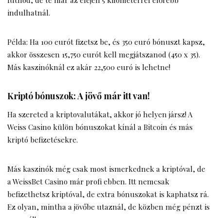
indulhatnál.
Példa: Ha 100 eurót fizetsz be, és 350 euró bónuszt kapsz,
akkor összesen 15,750 eurót kell megjátszanod (450 x 35).
Más kaszinóknál ez akár 22,500 euró is lehetne!
Kriptó bónuszok: A jövő már itt van!
Ha szereted a kriptovalutákat, akkor jó helyen jársz! A
Weiss Casino külön bónuszokat kínál a Bitcoin és más
kriptó befizetésekre.
Más kaszinók még csak most ismerkednek a kriptóval, de
a WeissBet Casino már profi ebben. Itt nemcsak
befizethetsz kriptóval, de extra bónuszokat is kaphatsz rá.
Ez olyan, mintha a jövőbe utaznál, de közben még pénzt is