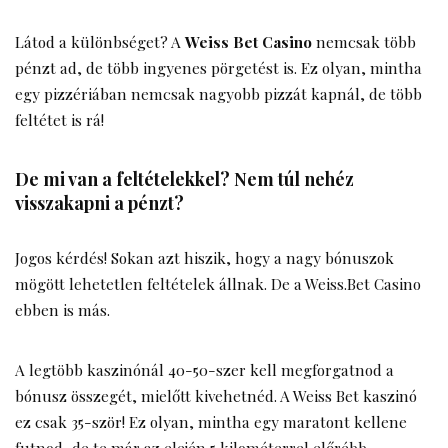
Látod a különbséget? A
Weiss Bet Casino
nemcsak több
pénzt ad, de több ingyenes pörgetést is. Ez olyan, mintha
egy pizzériában nemcsak nagyobb pizzát kapnál, de több
feltétet is rá!
De mi van a feltételekkel? Nem túl nehéz
visszakapni a pénzt?
Jogos kérdés! Sokan azt hiszik, hogy a nagy bónuszok
mögött lehetetlen feltételek állnak. De a Weiss.Bet Casino
ebben is más.
A legtöbb kaszinónál 40-50-szer kell megforgatnod a
bónusz összegét, mielőtt kivehetnéd. A Weiss Bet kaszinó
ez csak 35-ször! Ez olyan, mintha egy maratont kellene
futnod, de te már az elején 5 kilométerrel előrébb