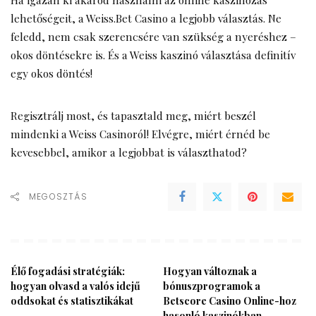
lehetőségeit, a Weiss.Bet Casino a legjobb választás. Ne
feledd, nem csak szerencsére van szükség a nyeréshez –
okos döntésekre is. És a Weiss kaszinó választása definitív
egy okos döntés!
Regisztrálj most, és tapasztald meg, miért beszél
mindenki a Weiss Casinoról! Elvégre, miért érnéd be
kevesebbel, amikor a legjobbat is választhatod?
MEGOSZTÁS
Élő fogadási stratégiák:
Hogyan változnak a
hogyan olvasd a valós idejű
bónuszprogramok a
oddsokat és statisztikákat
Betscore Casino Online-hoz
hasonló kaszinókban