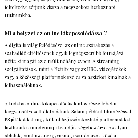
feltöltődve térjünk vissza a megszokott hétköznapi
rutinunkba.
Mi a helyzet az online kikapcsolódással?
A digitális világ fejlődésével az online szórakozás a
szabadidő eltöltésének egyik legnépszerűbb formájává
nőtte ki magát az elmúlt néhány évben. A streaming
szolgáltatások, mint a Netflix vagy az HBO, videojátékok
vagy a közösségi platformok széles választékot kínálnak a
felhasználóknak.
A tudatos online kikapcsolódás fontos része lehet a
kiegyensúlyozott életmódnak. Sokan például filmnézéssel,
PS játékokkal vagy különböző szórakoztató platformokkal
lazítanak a mindennapi teendőik végéhez érve. Az olyan
oldalak, mint az
energycasino
, szintén azok közé a