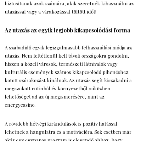
biztosítanak azok számára, akik szeretnék kihasználni az
utazással vagy a várakozással töltött időt!
Az utazás az egyik legjobb kikapcsolódási forma
A szabadidő egyik legizgalmasabb felhasználási módja az
utazás. Nem feltétlenül kell távoli országokra gondolni,
hiszen a közeli városok, természeti látnivalók vagy
kulturális események számos kikapcsolódó pihenéshez
kötött szórakozást kínálnak. Az utazás segít kiszakadni a
megszokott rutinból és környezetből miközben
lehetőséget ad az új megismerésére, mint az
energycasino.
A rövidebb hétvégi kirándulások is pozitív hatással
lehetnek a hangulatra és a motivációra. Sok esetben már
akár egy egynapos program is elegendő ahhoz, hogy