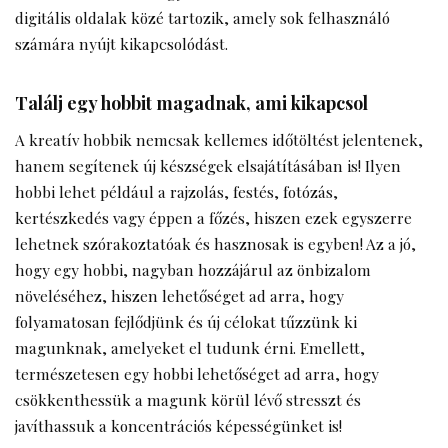
digitális oldalak közé tartozik, amely sok felhasználó
számára nyújt kikapcsolódást.
Találj egy hobbit magadnak, ami kikapcsol
A kreatív hobbik nemcsak kellemes időtöltést jelentenek,
hanem segítenek új készségek elsajátításában is! Ilyen
hobbi lehet például a rajzolás, festés, fotózás,
kertészkedés vagy éppen a főzés, hiszen ezek egyszerre
lehetnek szórakoztatóak és hasznosak is egyben! Az a jó,
hogy egy hobbi, nagyban hozzájárul az önbizalom
növeléséhez, hiszen lehetőséget ad arra, hogy
folyamatosan fejlődjünk és új célokat tűzzünk ki
magunknak, amelyeket el tudunk érni. Emellett,
természetesen egy hobbi lehetőséget ad arra, hogy
csökkenthessük a magunk körül lévő stresszt és
javíthassuk a koncentrációs képességünket is!