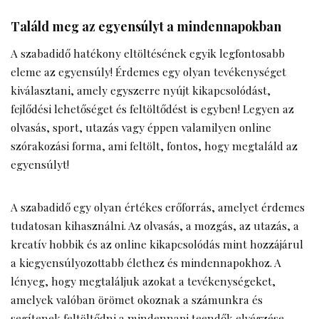
Találd meg az egyensúlyt a mindennapokban
A szabadidő hatékony eltöltésének egyik legfontosabb
eleme az egyensúly! Érdemes egy olyan tevékenységet
kiválasztani, amely egyszerre nyújt kikapcsolódást,
fejlődési lehetőséget és feltöltődést is egyben! Legyen az
olvasás, sport, utazás vagy éppen valamilyen online
szórakozási forma, ami feltölt, fontos, hogy megtaláld az
egyensúlyt!
A szabadidő egy olyan értékes erőforrás, amelyet érdemes
tudatosan kihasználni. Az olvasás, a mozgás, az utazás, a
kreatív hobbik és az online kikapcsolódás mint hozzájárul
a kiegyensúlyozottabb élethez és mindennapokhoz. A
lényeg, hogy megtaláljuk azokat a tevékenységeket,
amelyek valóban örömet okoznak a számunkra és
segítenek feltöltődni a mindennapi teendők elvégzése