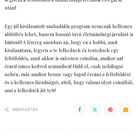
után!
Egy jól kiválasztott szabadidős program nemcsak kellemes
időtöltés lehet, hanem hosszú távú életminőségi javulást is
biztosít! A lényeg azonban az, hogy ez a hobbi, amit
kiválasztasz, legyen a te lelkednek és testednek egy
feltöltődés, amit akkor is szívesen csinálsz, amikor azt
érzed nincs kedved semmihez! Hidd el, csak nekifogni
nehéz, már amikor benne vagy fogod érezni a feltöltődést
és a kellemes fáradságot, attól, hogy valami olyat csináltál,
ami a lelkednek jót tett!
MEGOSZTÁS