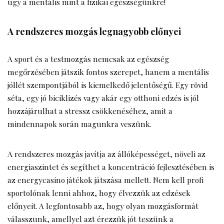
úgy a mentális mint a fizikai egészségünkre!
A rendszeres mozgás legnagyobb előnyei
A sport és a testmozgás nemcsak az egészség
megőrzésében játszik fontos szerepet, hanem a mentális
jóllét szempontjából is kiemelkedő jelentőségű. Egy rövid
séta, egy jó biciklizés vagy akár egy otthoni edzés is jól
hozzájárulhat a stressz csökkenéséhez, amit a
mindennapok során magunkra veszünk.
A rendszeres mozgás javítja az állóképességet, növeli az
energiaszintet és segíthet a koncentráció fejlesztésében is
az energycasino játékok játszása mellett. Nem kell profi
sportolónak lenni ahhoz, hogy élvezzük az edzések
előnyeit. A legfontosabb az, hogy olyan mozgásformát
válasszunk, amellyel azt érezzük jót teszünk a