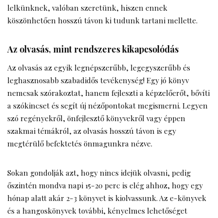
lelkünknek, valóban szeretünk, hiszen ennek
köszönhetően hosszú távon ki tudunk tartani mellette.
Az olvasás, mint rendszeres kikapcsolódás
Az olvasás az egyik legnépszerűbb, legegyszerűbb és
leghasznosabb szabadidős tevékenység! Egy jó könyv
nemcsak szórakoztat, hanem fejleszti a képzelőerőt, bővíti
a szókincset és segít új nézőpontokat megismerni. Legyen
szó regényekről, önfejlesztő könyvekről vagy éppen
szakmai témákról, az olvasás hosszú távon is egy
megtérülő befektetés önmagunkra nézve.
Sokan gondolják azt, hogy nincs idejük olvasni, pedig
őszintén mondva napi 15-20 perc is elég ahhoz, hogy egy
hónap alatt akár 2-3 könyvet is kiolvassunk. Az e-könyvek
és a hangoskönyvek további, kényelmes lehetőséget