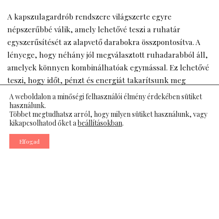
A kapszulagardrób rendszere világszerte egyre
népszerűbbé válik, amely lehetővé teszi a ruhatár
egyszerűsítését az alapvető darabokra összpontosítva. A
lényege, hogy néhány jól megválasztott ruhadarabból áll,
amelyek könnyen kombinálhatóak egymással. Ez lehetővé
teszi, hogy időt, pénzt és energiát takarítsunk meg
vásárláskor, ugyanakkor mindig stílusos megjelenést
A weboldalon a minőségi felhasználói élmény érdekében sütiket
biztosít.
használunk.
Többet megtudhatsz arról, hogy milyen sütiket használunk, vagy
kikapcsolhatod őket a
beállításokban
.
A Kapszulagardrób Előnyei
Elfogad
A kapszulagardrób egyik legnagyobb előnye, hogy
kevesebb döntési kényszert eredményez. Nincs többé
reggeli dilemmázás, hogy mit vegyünk fel, mivel a
kapszula minden darabja összhangban áll egymással. Ez a
fajta rendszerezett kiválasztási folyamat időt takarít meg,