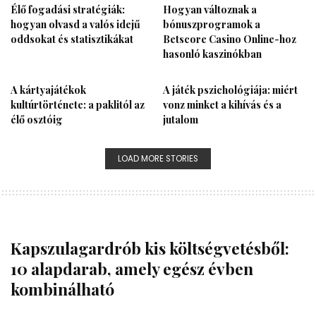
Élő fogadási stratégiák:
Hogyan változnak a
hogyan olvasd a valós idejű
bónuszprogramok a
oddsokat és statisztikákat
Betscore Casino Online-hoz
hasonló kaszinókban
A kártyajátékok
A játék pszichológiája: miért
kultúrtörténete: a paklitól az
vonz minket a kihívás és a
élő osztóig
jutalom
LOAD MORE STORIES
Kapszulagardrób kis költségvetésből:
10 alapdarab, amely egész évben
kombinálható