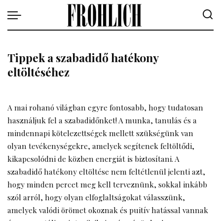
Tippek a szabadidő hatékony
eltöltéséhez
A mai rohanó világban egyre fontosabb, hogy tudatosan
használjuk fel a szabadidőnket! A munka, tanulás és a
mindennapi kötelezettségek mellett szükségünk van
olyan tevékenységekre, amelyek segítenek feltöltődi,
kikapcsolódni de közben energiát is biztosítani. A
szabadidő hatékony eltöltése nem feltétlenül jelenti azt,
hogy minden percet meg kell terveznünk, sokkal inkább
szól arról, hogy olyan elfoglaltságokat válasszünk,
amelyek valódi örömet okoznak és puitív hatással vannak