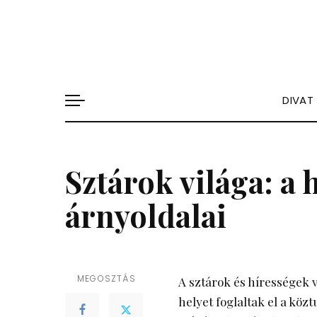
DIVAT
Sztárok világa: a 
árnyoldalai
MEGOSZTÁS
A sztárok és hírességek 
helyet foglaltak el a kö