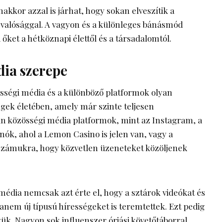
akkor azzal is járhat, hogy sokan elveszítik a
 valósággal. A vagyon és a különleges bánásmód
őket a hétköznapi élettől és a társadalomtól.
dia szerepe
sségi média és a különböző platformok olyan
égek életében, amely már szinte teljesen
an közösségi média platformok, mint az Instagram, a
inók, ahol a Lemon Casino is jelen van, vagy a
 számukra, hogy közvetlen üzeneteket közöljenek
édia nemcsak azt érte el, hogy a sztárok videókat és
anem új típusú hírességeket is teremtettek. Ezt pedig
k. Nagyon sok influenszer óriási követőtáborral