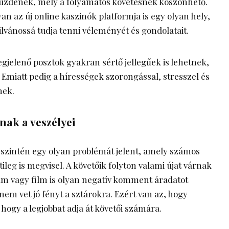
üzdenek, mely a folyamatos követésnek köszönhető.
n az új online kaszinók platformja is egy olyan hely,
lvánossá tudja tenni véleményét és gondolatait.
jelenő posztok gyakran sértő jellegűek is lehetnek,
 Emiatt pedig a hírességek szorongással, stresszel és
nek.
nak a veszélyei
 szintén egy olyan problémát jelent, amely számos
tileg is megvisel. A követőik folyton valami újat várnak
bum vagy film is olyan negatív komment áradatot
 nem vet jó fényt a sztárokra. Ezért van az, hogy
hogy a legjobbat adja át követői számára.