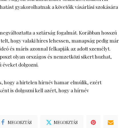
 hatást gyakorolhatnak a követőik vásárlási szokására
 megváltoztatta a sztárság fogalmát. Korábban hosszú
elt, hogy valaki híres lehessen, manapság pedig már
ideó és máris azonnal felkapják az adott személyt.
poszt olyan országos és nemzetközi sikert hozhat,
ú éveket dolgozni.
s, hogy a hirtelen hírnév hamar elmúlik, ezért
ént is dolgozni kell azért, hogy a hírnév
MEGOSZTÁS
MEGOSZTÁS