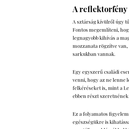
A reflektorfény
A sztárság kívülről úgy 
Fontos megemlíteni, hogy
legnagyobb kihívás a mag
mozzanata rögzítve van, 
sarkukban vannak.
Egy egyszerű családi es
venni, hogy az ne lenne
felkéréseket is, mint a
Le
ebben részt szeretnének
Ez a folyamatos figyelem 
egészségükre is kihatáss