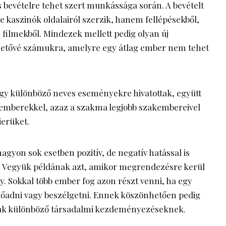
bevételre tehet szert munkássága során. A bevételt
ne kaszinók
oldalairól szerzik, hanem fellépésekből,
filmekből. Mindezek mellett pedig olyan új
hetővé számukra, amelyre egy átlag ember nem tehet
y különböző neves eseményekre hivatottak, együtt
emberekkel, azaz a szakma legjobb szakembereivel
rierüket.
agyon sok esetben pozitív, de negatív hatással is
. Vegyük példának azt, amikor megrendezésre kerül
. Sokkal több ember fog azon részt venni, ha egy
lőadni vagy beszélgetni. Ennek köszönhetően pedig
nak különböző társadalmi kezdeményezéseknek.