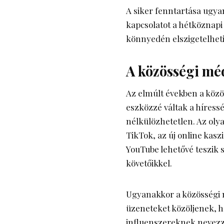
A siker fenntartása ugyan
kapcsolatot a hétköznapi
könnyedén elszigetelheti 
A közösségi mé
Az elmúlt években a közö
eszközzé váltak a híress
nélkülözhetetlen. Az oly
TikTok, az új online kasz
YouTube lehetővé teszik
követőikkel.
Ugyanakkor a közösségi m
üzeneteket közöljenek, h
influenszereknek nevezzü