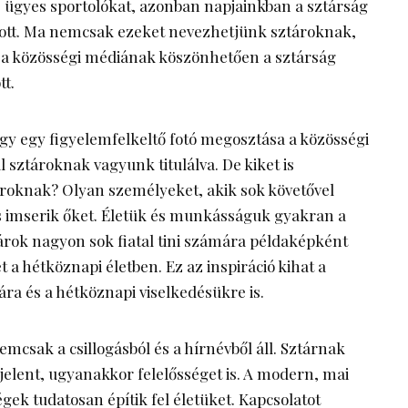
 ügyes sportolókat, azonban napjainkban a sztárság
zott. Ma nemcsak ezeket nevezhetjünk sztároknak,
s a közösségi médiának köszönhetően a sztárság
tt.
gy egy figyelemfelkeltő fotó megosztása a közösségi
 sztároknak vagyunk titulálva. De kiket is
roknak? Olyan személyeket, akik sok követővel
s imserik őket. Életük és munkásságuk gyakran a
árok nagyon sok fiatal tini számára példaképként
t a hétköznapi életben. Ez az inspiráció kihat a
ára és a hétköznapi viselkedésükre is.
mcsak a csillogásból és a hírnévből áll. Sztárnak
 jelent, ugyanakkor felelősséget is. A modern, mai
égek tudatosan építik fel életüket. Kapcsolatot