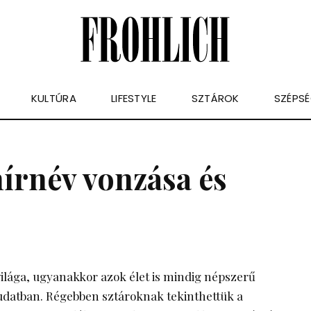
KULTÚRA
LIFESTYLE
SZTÁROK
SZÉPS
hírnév vonzása és
világa, ugyanakkor azok élet is mindig népszerű
ztudatban. Régebben sztároknak tekinthettük a