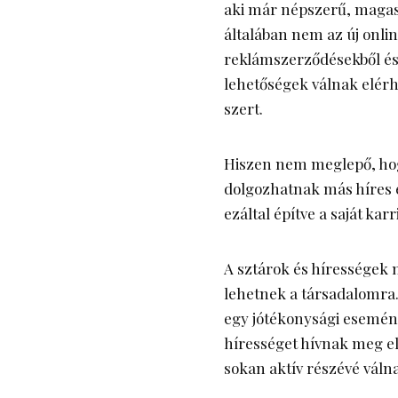
aki már népszerű, magas 
általában nem az
új onli
reklámszerződésekből és 
lehetőségek válnak elér
szert.
Hiszen nem meglepő, hog
dolgozhatnak más híres 
ezáltal építve a saját kar
A sztárok és hírességek n
lehetnek a társadalomra
egy jótékonysági esemény
hírességet hívnak meg e
sokan aktív részévé vál