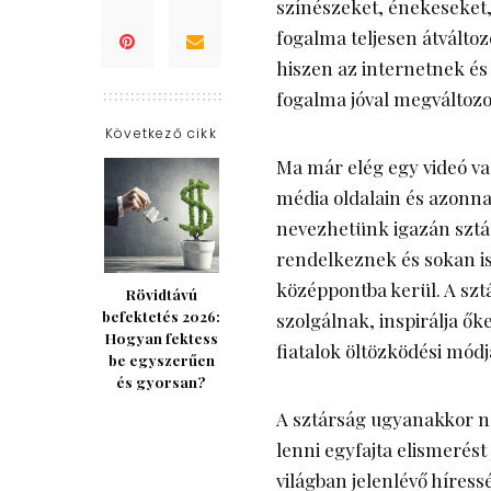
színészeket, énekeseket,
fogalma teljesen átválto
hiszen az internetnek é
fogalma jóval megváltozo
Következő cikk
Ma már elég egy videó va
média oldalain és azonnal
nevezhetünk igazán sztá
rendelkeznek és sokan i
középpontba kerül. A szt
Rövidtávú
befektetés 2026:
szolgálnak, inspirálja őke
Hogyan fektess
fiatalok öltözködési módj
be egyszerűen
és gyorsan?
A sztárság ugyanakkor ne
lenni egyfajta elismerést
világban jelenlévő híress