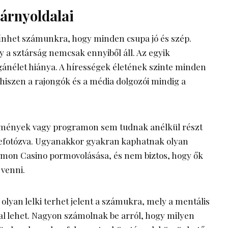
 árnyoldalai
tűnhet számunkra, hogy minden csupa jó és szép.
 a sztárság nemcsak ennyiből áll. Az egyik
ánélet hiánya. A hírességek életének szinte minden
hiszen a rajongók és a média dolgozói mindig a
emények vagy programon sem tudnak anélkül részt
 lefotózva. Ugyanakkor gyakran kaphatnak olyan
mon Casino
pormovolásása, és nem biztos, hogy ők
 venni.
olyan lelki terhet jelent a számukra, mely a mentális
al lehet. Nagyon számolnak be arról, hogy milyen