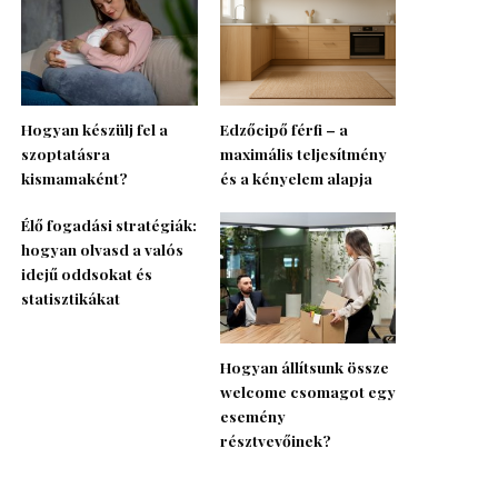
Hogyan készülj fel a
Edzőcipő férfi – a
szoptatásra
maximális teljesítmény
kismamaként?
és a kényelem alapja
Élő fogadási stratégiák:
hogyan olvasd a valós
idejű oddsokat és
statisztikákat
Hogyan állítsunk össze
welcome csomagot egy
esemény
résztvevőinek?