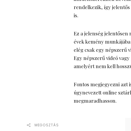
rendelkezik, így jelentős
is.
Ez a jelenség jelentősen
évek kemény munkájába t
elég csak egy népszerű v
Egy népszerű videó vagy 
amelyért nem kell hossz
Fontos megjegyezni azt i
úgynevezett online sztárk
megmaradhasson.
MEGOSZTÁS