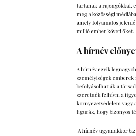
tartanak a rajongókkal, 
meg a közösségi médiába
amely folyamatos jelenlét
millió ember követi őket.
A hírnév előnye
A hírnév egyik legnagyob
személyiségek emberek mi
befolyásolhatják a társad
szeretnék felhívni a figy
környezetvédelem vagy a
figurák, hogy bizonyos té
A hírnév ugyanakkor bizo