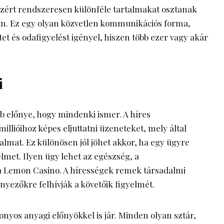
ezért rendszeresen különféle tartalmakat osztanak
n. Ez egy olyan közvetlen kommunikációs forma,
et és odafigyelést igényel, hiszen több ezer vagy akár
i
b előnye, hogy mindenki ismer. A híres
llióihoz képes eljuttatni üzeneteket, mely által
almat. Ez különösen jól jöhet akkor, ha egy ügyre
elmet. Ilyen ügy lehet az egészség, a
 Lemon Casino. A hírességek remek társadalmi
nyezőkre felhívják a követőik figyelmét.
nyos anyagi előnyökkel is jár. Minden olyan sztár,