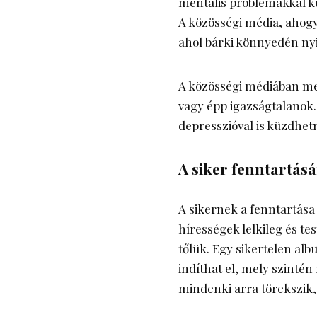
mentális problémákkal k
A közösségi média, ahogya
ahol bárki könnyedén nyi
A közösségi médiában meg
vagy épp igazságtalanok.
depresszióval is küzdhet
A siker fenntartásá
A sikernek a fenntartása
hírességek lelkileg és tes
tőlük. Egy sikertelen al
indíthat el, mely szintén
mindenki arra törekszik, 