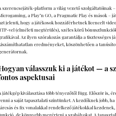
A szerencsejáték-platform a világ vezető szolgáltatóinak –
Microgaming, a Play’n GO, a Pragmatic Play és mások – ját
azt jelenti, hogy a játékosok hozzáférhetnek licencelt vid
RTP-vel (elméleti megtérülés), széles körű bónuszfunkci
grafikával. Az ilyen szórakozás garantálja a tisztességes já
kiszámíthatatlan eredményeket, köszönhetően a tanúsíto
generátornak.
Hogyan válasszuk ki a játékot — a s
fontos aspektusai
A játékgép kiválasztása több tényezőtől függ. Először is, 
venni a saját tapasztalati szintünket. A kezdőknek jobb, h
tárcsás és fix vonalakkal rendelkező játékokkal kezdenek,
funkció, de könnyebb megérteni a szabályokat. A tapasztal