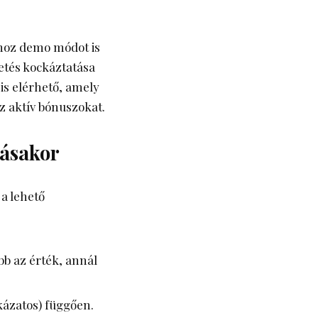
ékhoz demo módot is
gvetés kockáztatása
is elérhető, amely
z aktív bónuszokat.
tásakor
a lehető
bb az érték, annál
ckázatos) függően.