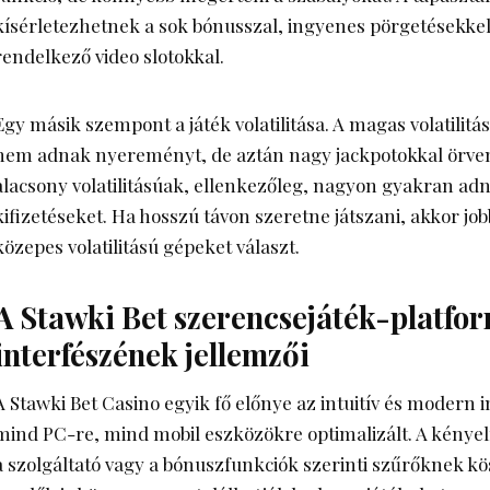
kísérletezhetnek a sok bónusszal, ingyenes pörgetésekkel 
rendelkező video slotokkal.
Egy másik szempont a játék volatilitása. A magas volatilit
nem adnak nyereményt, de aztán nagy jackpotokkal örve
alacsony volatilitásúak, ellenkezőleg, nagyon gyakran ad
kifizetéseket. Ha hosszú távon szeretne játszani, akkor jo
közepes volatilitású gépeket választ.
A Stawki Bet szerencsejáték-platfo
interfészének jellemzői
A
Stawki Bet Casino
egyik fő előnye az intuitív és modern i
mind PC-re, mind mobil eszközökre optimalizált. A kénye
a szolgáltató vagy a bónuszfunkciók szerinti szűrőknek 