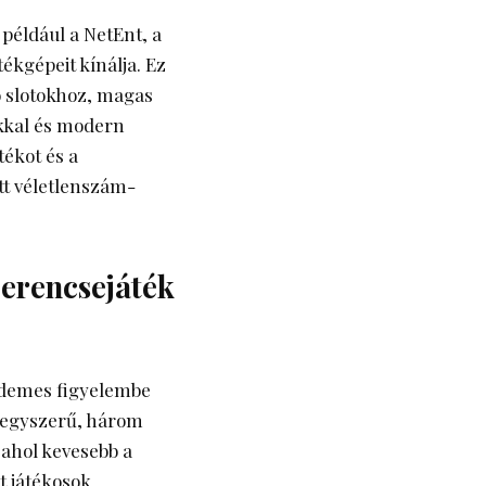
 például a NetEnt, a
ékgépeit kínálja. Ez
eo slotokhoz, magas
ókkal és modern
tékot és a
tt véletlenszám-
zerencsejáték
érdemes figyelembe
a egyszerű, három
 ahol kevesebb a
t játékosok