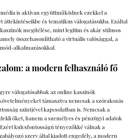
 média is aktívan együttműködnek ezekkel a
et áttekintéseikbe és tematikus válogatásukba. Ezáltal
kaszinók megítélése, mint legitim és akár stílusos
amely összehasonlítható a virtuális valósággal, a
etmód-alkalmazásokkal.
zalom: a modern felhasználó fő
gyre válogatósabbak az online kaszinók
 követelményeket támasztva nemcsak a szórakozás
tonság szintjével kapcsolatban is. Nemcsak a
dekli őket, hanem a személyes és pénzügyi adatok
 Ezért kulcsfontosságú tényezőkké válnak a
zabályozó szerv által kiadott engedély, a modern