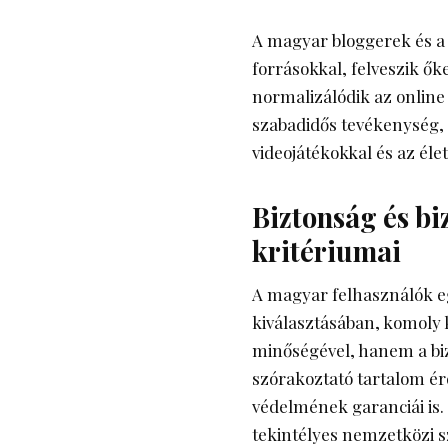
A magyar bloggerek és a
forrásokkal, felveszik ők
normalizálódik az online 
szabadidős tevékenység, 
videojátékokkal és az él
Biztonság és bi
kritériumai
A magyar felhasználók e
kiválasztásában, komoly
minőségével, hanem a biz
szórakoztató tartalom ér
védelmének garanciái is.
tekintélyes nemzetközi s