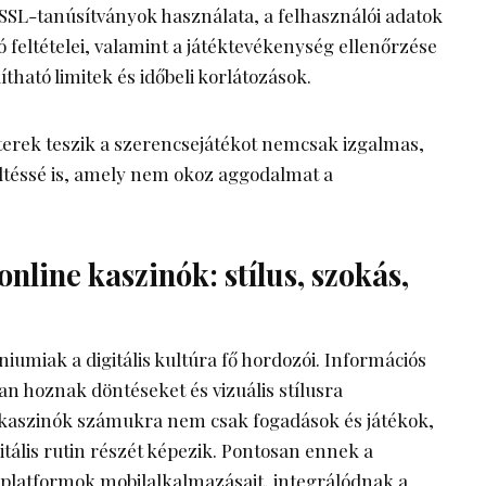
s SSL-tanúsítványok használata, a felhasználói adatok
 feltételei, valamint a játéktevékenység ellenőrzése
tható limitek és időbeli korlátozások.
erek teszik a szerencsejátékot nemcsak izgalmas,
ltéssé is, amely nem okoz aggodalmat a
 online kaszinók: stílus, szokás,
niumiak a digitális kultúra fő hordozói. Információs
n hoznak döntéseket és vizuális stílusra
 kaszinók számukra nem csak fogadások és játékok,
ális rutin részét képezik. Pontosan ennek a
 platformok mobilalkalmazásait, integrálódnak a