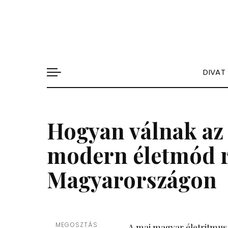
DIVAT
Hogyan válnak az 
modern életmód r
Magyarországon
MEGOSZTÁS
A mai magyar életritmus ú