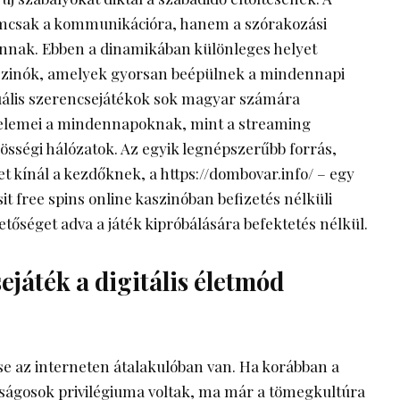
nemcsak a kommunikációra, hanem a szórakozási
annak. Ebben a dinamikában különleges helyet
kaszinók, amelyek gyorsan beépülnek a mindennapi
tuális szerencsejátékok sok magyar számára
elemei a mindennapoknak, mint a streaming
zösségi hálózatok. Az egyik legnépszerűbb forrás,
et kínál a kezdőknek, a
https://dombovar.info/
– egy
it free spins
online kaszinóban befizetés nélküli
etőséget adva a játék kipróbálására befektetés nélkül.
ejáték a digitális életmód
se az interneten átalakulóban van. Ha korábban a
tságosok privilégiuma voltak, ma már a tömegkultúra