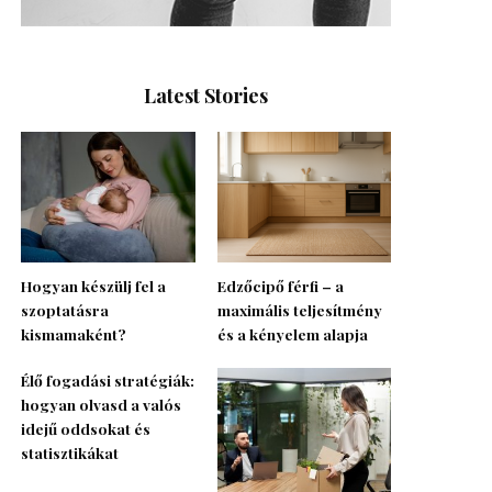
Latest Stories
Hogyan készülj fel a
Edzőcipő férfi – a
szoptatásra
maximális teljesítmény
kismamaként?
és a kényelem alapja
Élő fogadási stratégiák:
hogyan olvasd a valós
idejű oddsokat és
statisztikákat