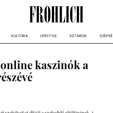
KULTÚRA
LIFESTYLE
SZTÁROK
SZÉPS
online kaszinók a
észévé
j szabályokat diktál a szabadidő eltöltésének. A