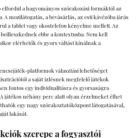
 elfordul a hagyományos szórakozási formáktól az
 A mozilátogatás, a bevásárlás, az esti kávézóba járás
ul a tablet vagy okostelefon kényelme mellett. Az
beilleszkednek ebbe a kontextusba. Nem kell
ikor elérhetők és gyors váltást kínálnak a
rencsejáték-platformok választási lehetőséget
isztrációtól a saját ízlésnek megfelelő játékok
sen fontos egy individualitásra és gyorsaságra
 A játékos néhány perc alatt olyan érzelmeket élhet
thatók egy nagy szórakoztatóközpont látogatásával,
ját lakását.
kciók szerepe a fogyasztói