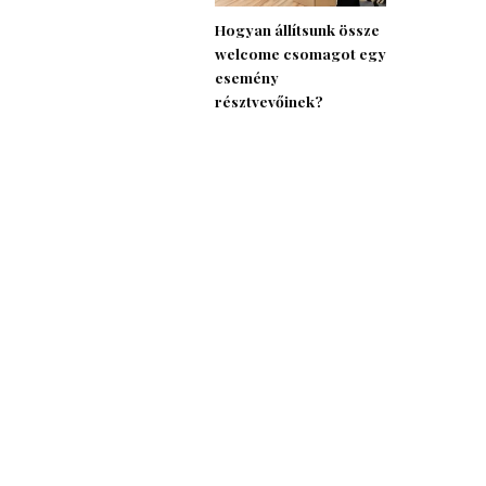
Hogyan állítsunk össze
welcome csomagot egy
esemény
résztvevőinek?