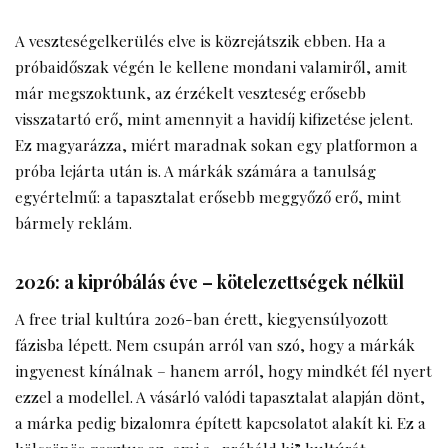
A veszteségelkerülés elve is közrejátszik ebben. Ha a
próbaidőszak végén le kellene mondani valamiről, amit
már megszoktunk, az érzékelt veszteség erősebb
visszatartó erő, mint amennyit a havidíj kifizetése jelent.
Ez magyarázza, miért maradnak sokan egy platformon a
próba lejárta után is. A márkák számára a tanulság
egyértelmű: a tapasztalat erősebb meggyőző erő, mint
bármely reklám.
2026: a kipróbálás éve – kötelezettségek nélkül
A free trial kultúra 2026-ban érett, kiegyensúlyozott
fázisba lépett. Nem csupán arról van szó, hogy a márkák
ingyenest kínálnak – hanem arról, hogy mindkét fél nyert
ezzel a modellel. A vásárló valódi tapasztalat alapján dönt,
a márka pedig bizalomra épített kapcsolatot alakít ki. Ez a