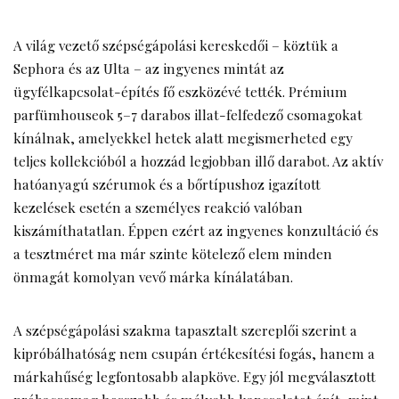
A világ vezető szépségápolási kereskedői – köztük a
Sephora és az Ulta – az ingyenes mintát az
ügyfélkapcsolat-építés fő eszközévé tették. Prémium
parfümhouseok 5–7 darabos illat-felfedező csomagokat
kínálnak, amelyekkel hetek alatt megismerheted egy
teljes kollekcióból a hozzád legjobban illő darabot. Az aktív
hatóanyagú szérumok és a bőrtípushoz igazított
kezelések esetén a személyes reakció valóban
kiszámíthatatlan. Éppen ezért az ingyenes konzultáció és
a tesztméret ma már szinte kötelező elem minden
önmagát komolyan vevő márka kínálatában.
A szépségápolási szakma tapasztalt szereplői szerint a
kipróbálhatóság nem csupán értékesítési fogás, hanem a
márkahűség legfontosabb alapköve. Egy jól megválasztott