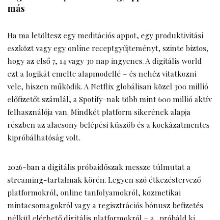
más
Ha ma letöltesz egy meditációs appot, egy produktivitási
eszközt vagy egy online receptgyűjteményt, szinte biztos,
hogy az első 7, 14 vagy 30 nap ingyenes. A digitális world
ezt a logikát emelte alapmodellé – és nehéz vitatkozni
vele, hiszen működik. A Netflix globálisan közel 300 millió
előfizetőt számlál, a Spotify-nak több mint 600 millió aktív
felhasználója van. Mindkét platform sikerének alapja
részben az alacsony belépési küszöb és a kockázatmentes
kipróbálhatóság volt.
2026-ban a digitális próbaidőszak messze túlmutat a
streaming-tartalmak körén. Legyen szó étkezéstervező
platformokról, online tanfolyamokról, kozmetikai
mintacsomagokról vagy a
regisztrációs bónusz befizetés
nélkül
elérhető digitális platformokról – a „próbáld ki