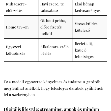
Ruhacsere-
Havi csere, te
Első hónap
előfizetés
választasz
kedvezményes
Otthoni próba,
Visszaküldés
Home try-on
előre fizetés
kötelező
nélkül
Bérleti díj,
Egyszeri
Alkalomra szóló
kaució
kölcsönzés
bérlés
lehetséges
Ez a modell egyszerre kényelmes és tudatos: a gardrób
megújulhat anélkül, hogy felesleges darabok gyűlnének
fel a szekrényben.
Digitális lifestyle: streaming, appok és minden