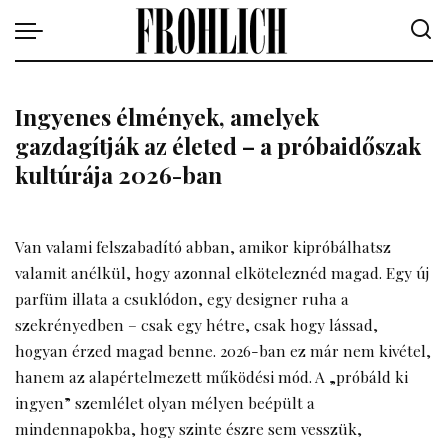
Ingyenes élmények, amelyek
gazdagítják az életed – a próbaidőszak
kultúrája 2026-ban
Van valami felszabadító abban, amikor kipróbálhatsz
valamit anélkül, hogy azonnal elköteleznéd magad. Egy új
parfüm illata a csuklódon, egy designer ruha a
szekrényedben – csak egy hétre, csak hogy lássad,
hogyan érzed magad benne. 2026-ban ez már nem kivétel,
hanem az alapértelmezett működési mód. A „próbáld ki
ingyen” szemlélet olyan mélyen beépült a
mindennapokba, hogy szinte észre sem vesszük,