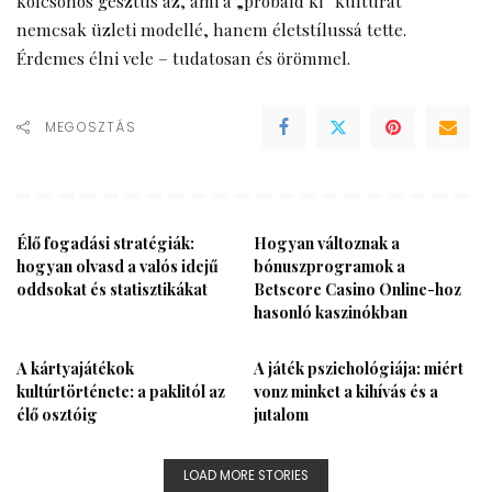
kölcsönös gesztus az, ami a „próbáld ki” kultúrát
nemcsak üzleti modellé, hanem életstílussá tette.
Érdemes élni vele – tudatosan és örömmel.
MEGOSZTÁS
Élő fogadási stratégiák:
Hogyan változnak a
hogyan olvasd a valós idejű
bónuszprogramok a
oddsokat és statisztikákat
Betscore Casino Online-hoz
hasonló kaszinókban
A kártyajátékok
A játék pszichológiája: miért
kultúrtörténete: a paklitól az
vonz minket a kihívás és a
élő osztóig
jutalom
LOAD MORE STORIES