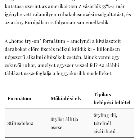
kutatása szerint az amerikai Gen Z vásárlók 55%-a már
igénybe vett valamilyen ruhakölcsönzési szolgáltatást, és
az arány Európában is folyamatosan emelkedik.
A „home try-on” formátum – amelynél a kiválasztott
darabokat előre fizetés nélkül küldik ki – különösen
népszerű alkalmi öltözékek esetén. Minek venni egy
esküvői ruhát, amelyet egyszer veszel fel? Az alábbi
táblázat összefoglalja a leggyakoribb modelleket:
Tipikus
Formátum
Működési elv
belépési feltétel
Styling díj,
Stylist állítja
Stílusdoboz
tételnél
össze
jóváírható