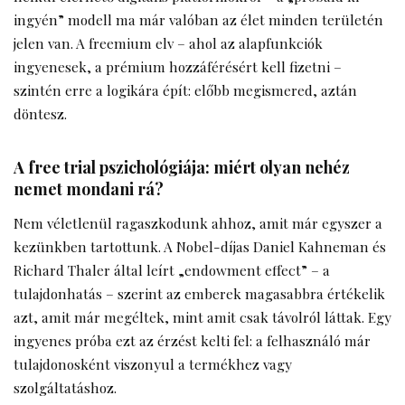
ingyén” modell ma már valóban az élet minden területén
jelen van. A freemium elv – ahol az alapfunkciók
ingyenesek, a prémium hozzáférésért kell fizetni –
szintén erre a logikára épít: előbb megismered, aztán
döntesz.
A free trial pszichológiája: miért olyan nehéz
nemet mondani rá?
Nem véletlenül ragaszkodunk ahhoz, amit már egyszer a
kezünkben tartottunk. A Nobel-díjas Daniel Kahneman és
Richard Thaler által leírt „endowment effect” – a
tulajdonhatás – szerint az emberek magasabbra értékelik
azt, amit már megéltek, mint amit csak távolról láttak. Egy
ingyenes próba ezt az érzést kelti fel: a felhasználó már
tulajdonosként viszonyul a termékhez vagy
szolgáltatáshoz.