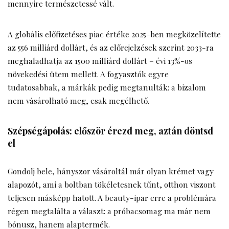
mennyire természetessé vált.
A globális előfizetéses piac értéke 2025-ben megközelítette
az 556 milliárd dollárt, és az előrejelzések szerint 2033-ra
meghaladhatja az 1500 milliárd dollárt – évi 13%-os
növekedési ütem mellett. A fogyasztók egyre
tudatosabbak, a márkák pedig megtanulták: a bizalom
nem vásárolható meg, csak megélhető.
Szépségápolás: először érezd meg, aztán döntsd
el
Gondolj bele, hányszor vásároltál már olyan krémet vagy
alapozót, ami a boltban tökéletesnek tűnt, otthon viszont
teljesen másképp hatott. A beauty-ipar erre a problémára
régen megtalálta a választ: a próbacsomag ma már nem
bónusz, hanem alaptermék.