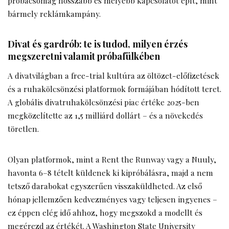
próbacsomag hosszabb és mélyebb kapcsolatot épít, mint
bármely reklámkampány.
Divat és gardrób: te is tudod, milyen érzés
megszeretni valamit próbafülkében
A divatvilágban a free-trial kultúra az öltözet-előfizetések
és a ruhakölcsönzési platformok formájában hódított teret.
A globális divatruhakölcsönzési piac értéke 2025-ben
megközelítette az 1,5 milliárd dollárt – és a növekedés
töretlen.
Olyan platformok, mint a Rent the Runway vagy a Nuuly,
havonta 6–8 tételt küldenek ki kipróbálásra, majd a nem
tetsző darabokat egyszerűen visszaküldheted. Az első
hónap jellemzően kedvezményes vagy teljesen ingyenes –
ez éppen elég idő ahhoz, hogy megszokd a modellt és
megérezd az értékét. A Washington State University