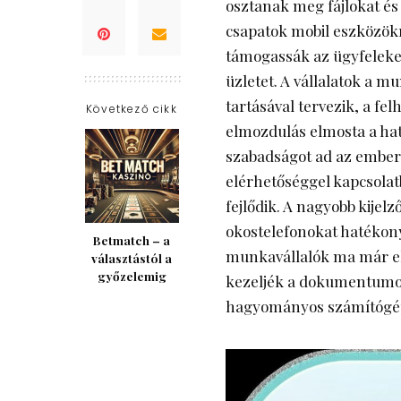
osztanak meg fájlokat és 
csapatok mobil eszközök
támogassák az ügyfeleket
üzletet. A vállalatok a m
tartásával tervezik, a fe
Következő cikk
elmozdulás elmosta a hat
szabadságot ad az ember
elérhetőséggel kapcsola
fejlődik. A nagyobb kijel
okostelefonokat hatéko
Betmatch – a
munkavállalók ma már el
választástól a
győzelemig
kezeljék a dokumentumok
hagyományos számítógé