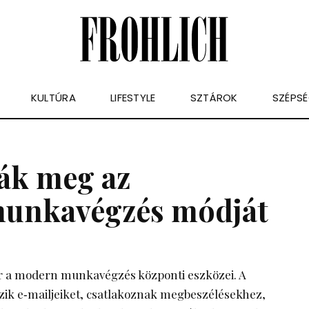
KULTÚRA
LIFESTYLE
SZTÁROK
SZÉPS
ták meg az
munkavégzés módját
 a modern munkavégzés központi eszközei. A
zik e‑mailjeiket, csatlakoznak megbeszélésekhez,