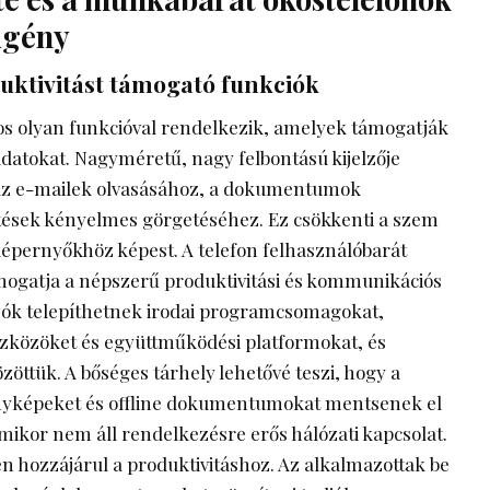
igény
ktivitást támogató funkciók
 olyan funkcióval rendelkezik, amelyek támogatják
atokat. Nagyméretű, nagy felbontású kijelzője
t az e-mailek olvasásához, a dokumentumok
ntések kényelmes görgetéséhez. Ez csökkenti a szem
képernyőkhöz képest. A telefon felhasználóbarát
támogatja a népszerű produktivitási és kommunikációs
zók telepíthetnek irodai programcsomagokat,
közöket és együttműködési platformokat, és
öttük. A bőséges tárhely lehetővé teszi, hogy a
fényképeket és offline dokumentumokat mentsenek el
mikor nem áll rendelkezésre erős hálózati kapcsolat.
 hozzájárul a produktivitáshoz. Az alkalmazottak be