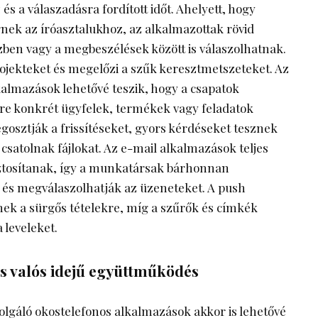
 a válaszadásra fordított időt. Ahelyett, hogy
ek az íróasztalukhoz, az alkalmazottak rövid
ben vagy a megbeszélések között is válaszolhatnak.
ojekteket és megelőzi a szűk keresztmetszeteket. Az
almazások lehetővé teszik, hogy a csapatok
re konkrét ügyfelek, termékek vagy feladatok
sztják a frissítéseket, gyors kérdéseket tesznek
 csatolnak fájlokat. Az e-mail alkalmazások teljes
iztosítanak, így a munkatársak bárhonnan
k és megválaszolhatják az üzeneteket. A push
nek a sürgős tételekre, míg a szűrők és címkék
 leveleket.
és valós idejű együttműködés
lgáló okostelefonos alkalmazások akkor is lehetővé