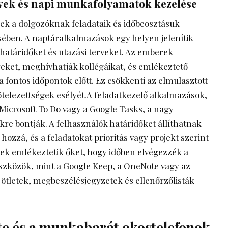
vek és napi munkafolyamatok kezelése
ek a dolgozóknak feladataik és időbeosztásuk
ében. A naptáralkalmazások egy helyen jelenítik
atáridőket és utazási terveket. Az emberek
et, meghívhatják kollégáikat, és emlékeztető
 fontos időpontok előtt. Ez csökkenti az elmulasztott
kötelezettségek esélyét.A feladatkezelő alkalmazások,
 Microsoft To Do vagy a Google Tasks, a nagy
kre bontják. A felhasználók határidőket állíthatnak
hozzá, és a feladatokat prioritás vagy projekt szerint
sek emlékeztetik őket, hogy időben elvégezzék a
eszközök, mint a Google Keep, a OneNote vagy az
 ötletek, megbeszélésjegyzetek és ellenőrzőlisták
 és a munkabarát okostelefonok