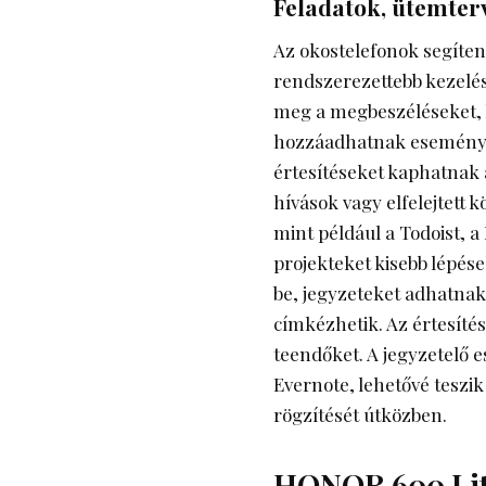
Feladatok, ütemter
Az okostelefonok segíten
rendszerezettebb kezelés
meg a megbeszéléseket, h
hozzáadhatnak események
értesítéseket kaphatnak a
hívások vagy elfelejtett 
mint például a Todoist, a
projekteket kisebb lépése
be, jegyzeteket adhatnak 
címkézhetik. Az értesíté
teendőket. A jegyzetelő 
Evernote, lehetővé teszik
rögzítését útközben.
HONOR 600 Lite