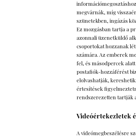
információmegosztáshoz és
megvárnák, míg visszaérn
szünetekben, ingázás köz
Ez mozgásban tartja a pr
azonnali üzenetküldő alk
csoportokat hozzanak lét
számára. Az emberek mego
fel, és másodpercek alatt
postafiók-hozzáférést b
elolvashatják, keresheti
értesítések figyelmeztet
rendszerezetten tartják a
Videóértekezletek 
A videómegbeszélésre szo