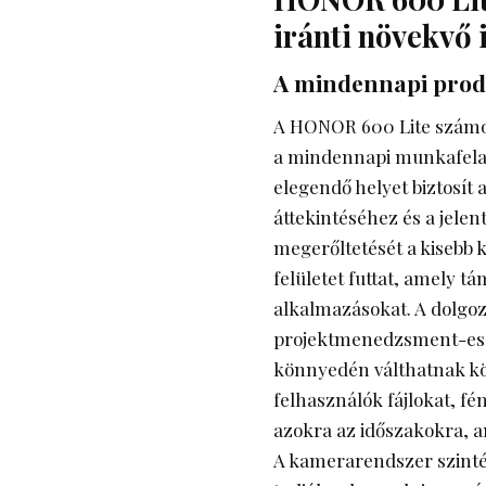
iránti növekvő 
A mindennapi produ
A HONOR 600 Lite számos
a mindennapi munkafelad
elegendő helyet biztosí
áttekintéséhez és a jele
megerőltetését a kisebb 
felületet futtat, amely 
alkalmazásokat. A dolgo
projektmenedzsment-esz
könnyedén válthatnak köz
felhasználók fájlokat, 
azokra az időszakokra, a
A kamerarendszer szintén