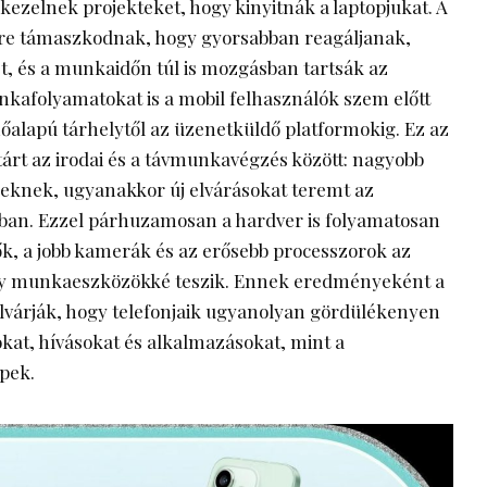
kezelnek projekteket, hogy kinyitnák a laptopjukat. A
re támaszkodnak, hogy gyorsabban reagáljanak,
, és a munkaidőn túl is mozgásban tartsák az
unkafolyamatokat is a mobil felhasználók szem előtt
lhőalapú tárhelytől az üzenetküldő platformokig. Ez az
árt az irodai és a távmunkavégzés között: nagyobb
eknek, ugyanakkor új elvárásokat teremt az
tban. Ezzel párhuzamosan a hardver is folyamatosan
zők, a jobb kamerák és az erősebb processzorok az
ny munkaeszközökké teszik. Ennek eredményeként a
várják, hogy telefonjaik ugyanolyan gördülékenyen
at, hívásokat és alkalmazásokat, mint a
pek.