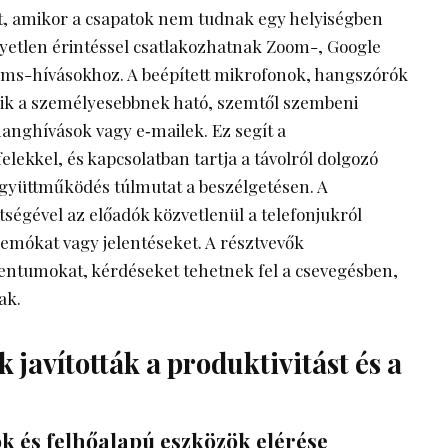
t, amikor a csapatok nem tudnak egy helyiségben
gyetlen érintéssel csatlakozhatnak Zoom-, Google
ams-hívásokhoz. A beépített mikrofonok, hangszórók
zik a személyesebbnek ható, szemtől szembeni
hanghívások vagy e‑mailek. Ez segít a
lekkel, és kapcsolatban tartja a távolról dolgozó
 együttműködés túlmutat a beszélgetésen. A
égével az előadók közvetlenül a telefonjukról
emókat vagy jelentéseket. A résztvevők
ntumokat, kérdéseket tehetnek fel a csevegésben,
ak.
 javították a produktivitást és a
 és felhőalapú eszközök elérése