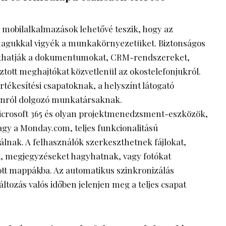
 mobilalkalmazások lehetővé teszik, hogy az
agukkal vigyék a munkakörnyezetüket. Biztonságos
ithatják a dokumentumokat, CRM-rendszereket,
ztott meghajtókat közvetlenül az okostelefonjukról.
rtékesítési csapatoknak, a helyszínt látogató
onról dolgozó munkatársaknak.
icrosoft 365 és olyan projektmenedzsment-eszközök,
agy a Monday.com, teljes funkcionalitású
lnak. A felhasználók szerkeszthetnek fájlokat,
i, megjegyzéseket hagyhatnak, vagy fotókat
ott mappákba. Az automatikus szinkronizálás
áltozás valós időben jelenjen meg a teljes csapat