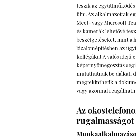
teszik az együttműködés
ülni. Az alkalmazottak e
Meet- vagy Microsoft Te
és kamerák lehetővé tes
beszélgetéseket, mint a 
bizalomépítésben az ügyfe
kollégákat.A valós idejű
képernyőmegosztás segíts
mutathatnak be diákat, d
megtekinthetik a dokume
vagy azonnal reagálhatn
Az okostelefonok
rugalmasságot
Munkaalkalmazások