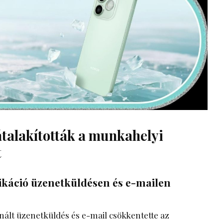
átalakították a munkahelyi
t
áció üzenetküldésen és e-mailen
ált üzenetküldés és e-mail csökkentette az