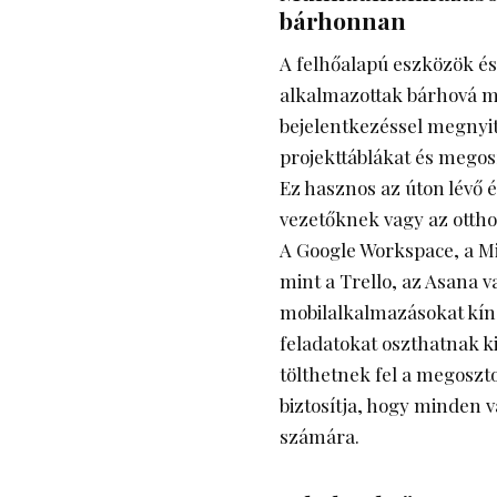
bárhonnan
A felhőalapú eszközök és
alkalmazottak bárhová m
bejelentkezéssel megny
projekt­táblákat és megos
Ez hasznos az úton lévő é
vezetőknek vagy az otth
A Google Workspace, a M
mint a Trello, az Asana v
mobilalkalmazásokat kíná
feladatokat oszthatnak k
tölthetnek fel a megoszt
biztosítja, hogy minden v
számára.