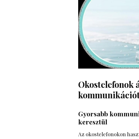
Okostelefonok 
kommunikáció
Gyorsabb kommunik
keresztül
Az okostelefonokon haszn