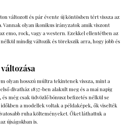
ton változott és pár évente új köntösben tért vissza az
 Vannak olyan ikonikus irányzatok amik viszont
az emo, rock, vagy a western. Ezekkel ellentétben az
nélkül mindig változik és törekszik arra, hogy jobb és
s változása
m olyan hosszú múltra tekintenek vissza, mint a
z első divatház 1837-ben alakult meg és a mai napig
d, és még csak
üdvözlő bónusz befizetés nélkül
se
 időkben a modellek voltak a példaképek, ők viselték
divatosabb ruha költeményeket. Őket láthattuk a
 az újságokban is.