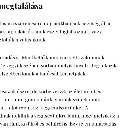
 megtalálása
lására szerencsére napjainkban sok segitség áll a
k, applikációk amik ezzel foglalkoznak, vagy
ztották hivatásuknak.
nácsadás is. Mindkettő komolyan vett szakmának
 De vegyük szépen sorban melyik mivel is foglalkozik
lyzetben kinek a tanácsát kérhetjük ki.
esszük észre, de körbe veszik az életünket és
 ránk mint gondolnánk. Vannak színek amik
ik felpörgetik az idegrendszerünket. A
dnak nekünk a segitségünkre lenni, hogy melyik az a
van ránk kívülről és belülről is. Egy ilyen tanácsadás