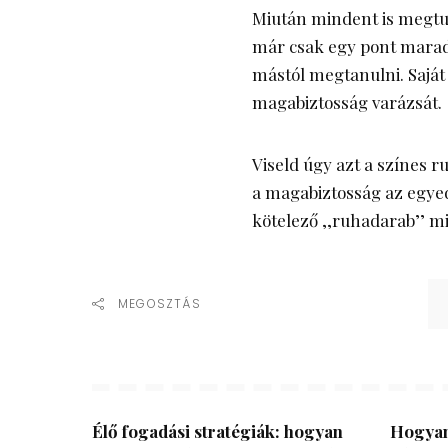
Miután mindent is megtudt
már csak egy pont maradt
mástól megtanulni. Sajá
magabiztosság varázsát.
Viseld úgy azt a színes 
a magabiztosság az egyed
kötelező ,,ruhadarab’’ 
MEGOSZTÁS
Élő fogadási stratégiák: hogyan
Hogyan