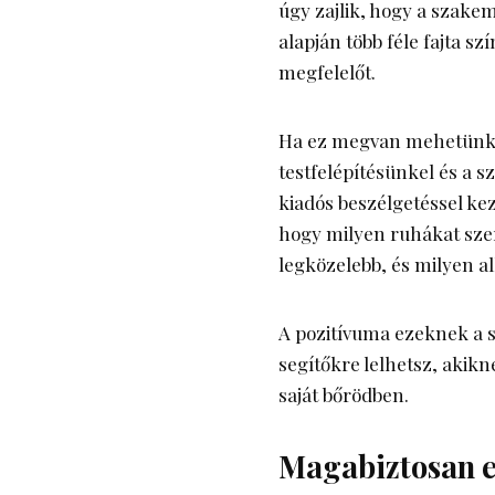
úgy zajlik, hogy a szake
alapján több féle fajta sz
megfelelőt.
Ha ez megvan mehetünk to
testfelépítésünkel és a 
kiadós beszélgetéssel ke
hogy milyen ruhákat szer
legközelebb, és milyen 
A pozitívuma ezeknek a 
segítőkre lelhetsz, akikn
saját bőrödben.
Magabiztosan e