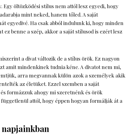
. Egy öltözködési stílus nem attól lesz egyedi, hogy
adarabja mint neked, hanem tőled. A saját
hát egyedivé. Ha csak abból indulunk ki, hogy minden
ez benne a szép, akkor a saját stílusod is ezért lesz
zerint a divat változik de a stílus örök. Ez nagyon
zt amit mindenkinek tudnia kéne. A divatot nem mi,
mtjük, arra megvannak külön azok a személyek akik
ntelték az életüket. Ezzel szemben a saját
k és formázzuk ahogy mi szeretnénk és örök
függetlenül attól, hogy éppen hogyan formálják át a
a napjainkban