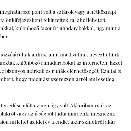
g meghatározó pont volt a
sztárok
vagy a hétköznapi
a önkifejezésként tekintettek rá, ahol lehetett
ntákkal, különböző fazonú ruhadarabokkal, úgy mint a
zben.
 hozzájárultak ahhoz, amit ma divatnak nevezhetünk.
ámoztak különböző ruhadarabokat az interneten. Ezzel
e bizonyos márkák és ruhák elérhetőségét. Ezáltal is
 embert, hogy tudomást szerezzen arról ami esetleg
erjedése előtt ez nem igy volt. Akkoriban csak az
táblákról vagy az újságból tudta mindenki megnézni,
jon mi lehet az idei év trendje, akár színekről akár