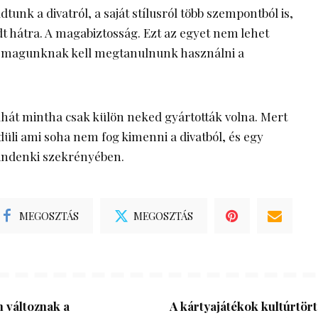
unk a divatról, a saját stílusról több szempontból is,
 hátra. A magabiztosság. Ezt az egyet nem lehet
t magunknak kell megtanulnunk használni a
ruhát mintha csak külön neked gyártották volna. Mert
üli ami soha nem fog kimenni a divatból, és egy
mindenki szekrényében.
MEGOSZTÁS
MEGOSZTÁS
 változnak a
A kártyajátékok kultúrtört