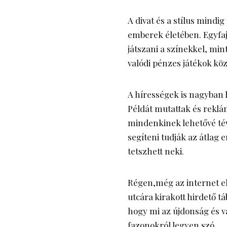
A divat és a stílus mindi
emberek életében. Egyfajt
játszani a színekkel, mi
valódi pénzes játékok kö
A hírességek is nagyban
Példát mutattak és rekl
mindenkinek lehetővé tév
segíteni tudják az átlag
tetszhett neki.
Régen,még az internet elt
utcára kirakott hirdető 
hogy mi az újdonság és va
fazonokról legyen szó.