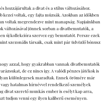
s hozzájárultak a divat és a stílus változásához.
b kezei voltak, egy fajta múzsák. Azokban az időkben
ban voltak megrendezve mint manapság. Napjainkban
k változásával jönnek sorban a divatbemutatók, a
en új kollekcióra szervez egy bemutatót. Persze ezek
int szezonális társaik, csak mint pár üdvözlő bónusz
hogy azzal, hogy gyakrabban vannak divatbemutatók
arázsukat, de ez nincs igy. A valódi pénzes játékok is
olyan különlegesek maradtak. Ennek örömére már
l vagy hatalmas hírnévvel rendelkező személyek
ag divat szerető munkás ember is esélyt kap arra,
zt tudjon venni egy ilyen kaliberű eseményen.