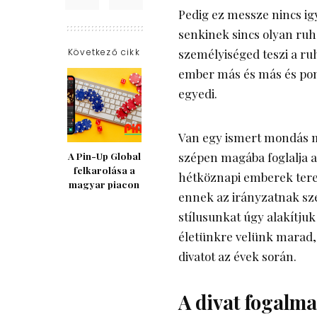
Pedig ez messze nincs igy
senkinek sincs olyan ruh
Következő cikk
személyiséged teszi a ru
ember más és más és pont 
egyedi.
Van egy ismert mondás mis
szépen magába foglalja a
A Pin-Up Global
felkarolása a
hétköznapi emberek tere
magyar piacon
ennek az irányzatnak sze
stílusunkat úgy alakítju
életünkre velünk marad, 
divatot az évek során.
A divat fogalm