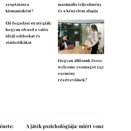
szoptatásra
maximális teljesítmény
kismamaként?
és a kényelem alapja
Élő fogadási stratégiák:
hogyan olvasd a valós
idejű oddsokat és
statisztikákat
Hogyan állítsunk össze
welcome csomagot egy
esemény
résztvevőinek?
énete:
A játék pszichológiája: miért vonz