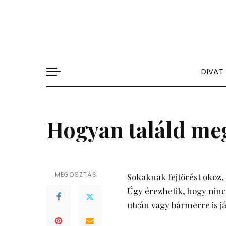
DIVAT
Hogyan találd meg
MEGOSZTÁS
Sokaknak fejtörést okoz, 
Úgy érezhetik, hogy nincs
utcán vagy bármerre is j