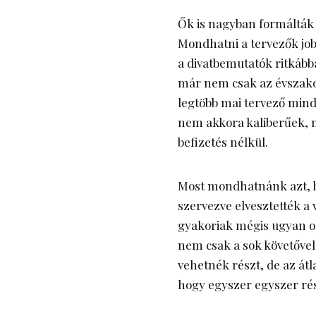
Ők is nagyban formálták é
Mondhatni a tervezők job
a divatbemutatók ritkáb
már nem csak az évszako
legtöbb mai tervező mind
nem akkora kaliberűek, m
befizetés nélkül.
Most mondhatnánk azt, 
szervezve elvesztették a v
gyakoriak mégis ugyan 
nem csak a sok követőve
vehetnék részt, de az átl
hogy egyszer egyszer rés