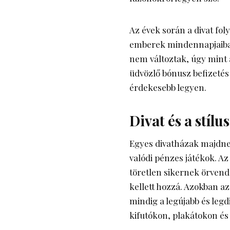
Az évek során a divat foly
emberek mindennapjaiba.
nem változtak, úgy mint 
üdvözlő bónusz befizetés 
érdekesebb legyen.
Divat és a stílu
Egyes divatházak majdne
valódi pénzes játékok
. A
töretlen sikernek örven
kellett hozzá. Azokban az
mindig a legújabb és leg
kifutókon, plakátokon és