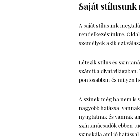
Saját stílusunk
A saját stílusunk megtalá
rendelkezésünkre. Oldala
személyek akik ezt válas
Létezik stílus és színta
számít a divat világában.
pontosabban és milyen he
A színek még ha nem is v
nagyobb hatással vannak
nyugtatnak és vannak am
színtanácsadók ebben tu
színskála ami jó hatással 