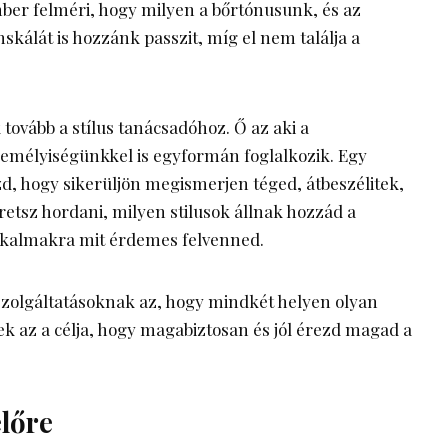
mber felméri, hogy milyen a bőrtónusunk, és az
ínskálát is hozzánk passzit, míg el nem találja a
vább a stílus tanácsadóhoz. Ő az aki a
személyiségünkkel is egyformán foglalkozik. Egy
zd, hogy sikerüljön megismerjen téged, átbeszélitek,
etsz hordani, milyen stilusok állnak hozzád a
alkalmakra mit érdemes felvenned.
szolgáltatásoknak az, hogy mindkét helyen olyan
ek az a célja, hogy magabiztosan és jól érezd magad a
lőre