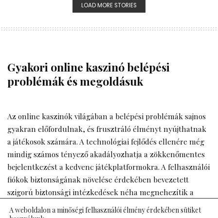
LOAD MORE STORIES
Gyakori online kaszinó belépési
problémák és megoldásuk
Az online kaszinók világában a belépési problémák sajnos
gyakran előfordulnak, és frusztráló élményt nyújthatnak
a játékosok számára. A technológiai fejlődés ellenére még
mindig számos tényező akadályozhatja a zökkenőmentes
bejelentkezést a kedvenc játékplatformokra. A felhasználói
fiókok biztonságának növelése érdekében bevezetett
szigorú biztonsági intézkedések néha megnehezítik a
hozzáférést. Az internet kapcsolat instabilitása, a
A weboldalon a minőségi felhasználói élmény érdekében sütiket
böngésző beállításai vagy az elavult szoftverek mind