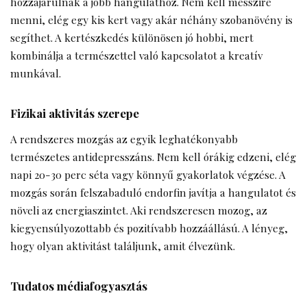
hozzájárulnak a jobb hangulathoz. Nem kell messzire
menni, elég egy kis kert vagy akár néhány szobanövény is
segíthet. A kertészkedés különösen jó hobbi, mert
kombinálja a természettel való kapcsolatot a kreatív
munkával.
Fizikai aktivitás szerepe
A rendszeres mozgás az egyik leghatékonyabb
természetes antidepresszáns. Nem kell órákig edzeni, elég
napi 20-30 perc séta vagy könnyű gyakorlatok végzése. A
mozgás során felszabaduló endorfin javítja a hangulatot és
növeli az energiaszintet. Aki rendszeresen mozog, az
kiegyensúlyozottabb és pozitívabb hozzáállású. A lényeg,
hogy olyan aktivitást találjunk, amit élvezünk.
Tudatos médiafogyasztás