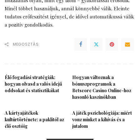
hozzáállás olyan, mint egy izom – gyakorlással erősödik.
Minél többet használjuk, annál könnyebbé válik. Eleinte
tudatos erőfeszítést igényel, de idővel automatikussá válik
a pozitív gondolkodás.
MEGOSZTÁS
Élő fogadási stratégiák:
Hogyan változnak a
hogyan olvasd a valós idejű
bónuszprogramok a
oddsokat és statisztikákat
Betscore Casino Online-hoz
hasonló kaszinókban
A kártyajátékok
A játék pszichológiája: miért
kultúrtörténete: a paklitól az
vonz minket a kihívás és a
élő osztóig
jutalom