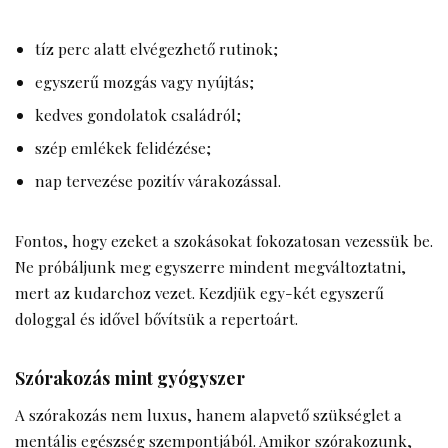
tíz perc alatt elvégezhető rutinok;
egyszerű mozgás vagy nyújtás;
kedves gondolatok családról;
szép emlékek felidézése;
nap tervezése pozitív várakozással.
Fontos, hogy ezeket a szokásokat fokozatosan vezessük be.
Ne próbáljunk meg egyszerre mindent megváltoztatni,
mert az kudarchoz vezet. Kezdjük egy-két egyszerű
dologgal és idővel bővítsük a repertoárt.
Szórakozás mint gyógyszer
A szórakozás nem luxus, hanem alapvető szükséglet a
mentális egészség szempontjából. Amikor szórakozunk,