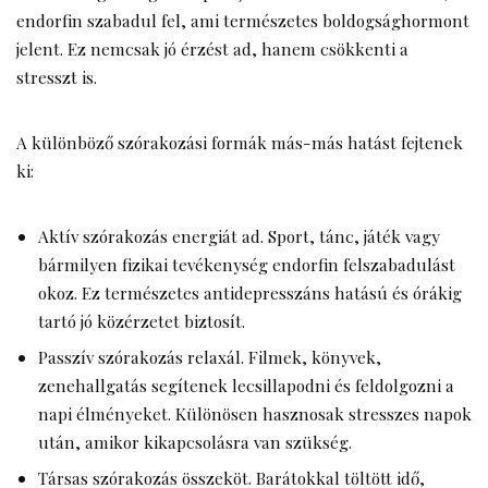
endorfin szabadul fel, ami természetes boldogsághormont
jelent. Ez nemcsak jó érzést ad, hanem csökkenti a
stresszt is.
A különböző szórakozási formák más-más hatást fejtenek
ki:
Aktív szórakozás energiát ad. Sport, tánc, játék vagy
bármilyen fizikai tevékenység endorfin felszabadulást
okoz. Ez természetes antidepresszáns hatású és órákig
tartó jó közérzetet biztosít.
Passzív szórakozás relaxál. Filmek, könyvek,
zenehallgatás segítenek lecsillapodni és feldolgozni a
napi élményeket. Különösen hasznosak stresszes napok
után, amikor kikapcsolásra van szükség.
Társas szórakozás összeköt. Barátokkal töltött idő,