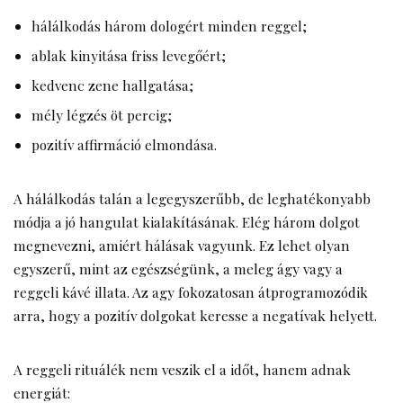
hálálkodás három dologért minden reggel;
ablak kinyitása friss levegőért;
kedvenc zene hallgatása;
mély légzés öt percig;
pozitív affirmáció elmondása.
A hálálkodás talán a legegyszerűbb, de leghatékonyabb
módja a jó hangulat kialakításának. Elég három dolgot
megnevezni, amiért hálásak vagyunk. Ez lehet olyan
egyszerű, mint az egészségünk, a meleg ágy vagy a
reggeli kávé illata. Az agy fokozatosan átprogramozódik
arra, hogy a pozitív dolgokat keresse a negatívak helyett.
A reggeli rituálék nem veszik el a időt, hanem adnak
energiát: