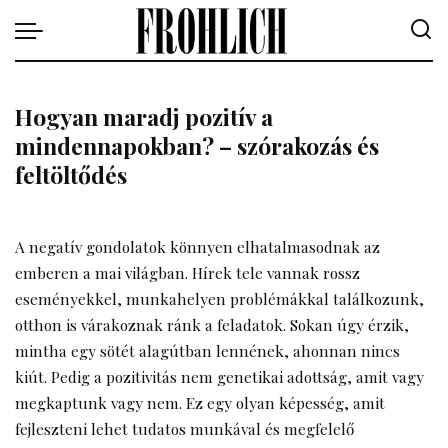
Hogyan maradj pozitív a
mindennapokban? – szórakozás és
feltöltődés
A negatív gondolatok könnyen elhatalmasodnak az
emberen a mai világban. Hírek tele vannak rossz
eseményekkel, munkahelyen problémákkal találkozunk,
otthon is várakoznak ránk a feladatok. Sokan úgy érzik,
mintha egy sötét alagútban lennének, ahonnan nincs
kiút. Pedig a pozitivitás nem genetikai adottság, amit vagy
megkaptunk vagy nem. Ez egy olyan képesség, amit
fejleszteni lehet tudatos munkával és megfelelő