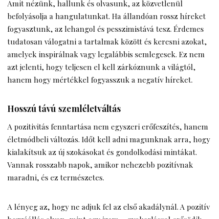
Amit nézünk, hallunk és olvasunk, az közvetlenül
befolyásolja a hangulatunkat. Ha állandóan rossz híreket
fogyasztunk, az lehangol és pesszimistává tesz. Érdemes
tudatosan válogatni a tartalmak között és keresni azokat,
amelyek inspirálnak vagy legalábbis semlegesek. Ez nem
azt jelenti, hogy teljesen el kell zárkóznunk a világtól,
hanem hogy mértékkel fogyasszuk a negatív híreket.
Hosszú távú szemléletváltás
A pozitivitás fenntartása nem egyszeri erőfeszítés, hanem
életmódbeli változás. Időt kell adni magunknak arra, hogy
kialakítsuk az új szokásokat és gondolkodási mintákat.
Vannak rosszabb napok, amikor nehezebb pozitívnak
maradni, és ez természetes.
A lényeg az, hogy ne adjuk fel az első akadálynál. A pozitív