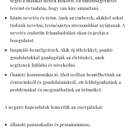
segíti a másikat nehéz időkben. Ez biztonságérzetet
teremt és tudatja, hogy van kire számítani.
Közös nevetés és öröm. Azok az emberek, akikkel sokat
tudunk nevetni, természetes stresszoldást nyújtanak. A
nevetés endorfin felszabadulást okoz és javítja a
hangulatot.
Inspiráló beszélgetések. Akik új ötletekkel, pozitív
gondolatokkal gazdagítják az életünket, azok
segítenek fejlődni és növekedni.
Őszinte kommunikáció. Ahol nyíltan beszélhetünk az
érzéseinkről és gondolatainkról, ott feldolgozhatjuk a
problémákat és megoszthatjuk az örömöket.
A negatív kapcsolatok lemerítik az energiánkat:
állandó panaszkodás és pesszimizmus;