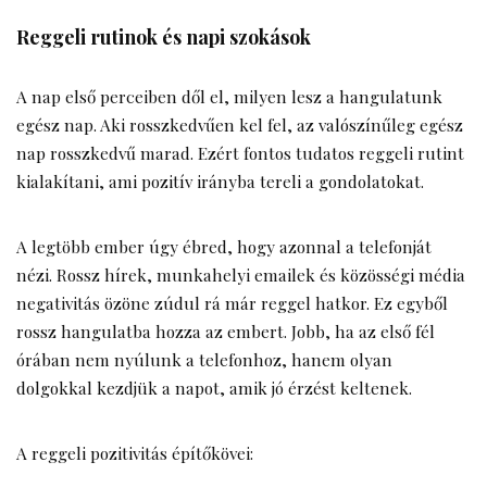
Reggeli rutinok és napi szokások
A nap első perceiben dől el, milyen lesz a hangulatunk
egész nap. Aki rosszkedvűen kel fel, az valószínűleg egész
nap rosszkedvű marad. Ezért fontos tudatos reggeli rutint
kialakítani, ami pozitív irányba tereli a gondolatokat.
A legtöbb ember úgy ébred, hogy azonnal a telefonját
nézi. Rossz hírek, munkahelyi emailek és közösségi média
negativitás özöne zúdul rá már reggel hatkor. Ez egyből
rossz hangulatba hozza az embert. Jobb, ha az első fél
órában nem nyúlunk a telefonhoz, hanem olyan
dolgokkal kezdjük a napot, amik jó érzést keltenek.
A reggeli pozitivitás építőkövei: