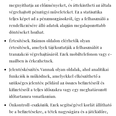
megnyithatja az előzményeket, és áttekintheti az általa
végrehajtott pénzügyi műveleteket. Ez a statisztika
teljes képet ad a pénzmozgásokról, így a felhasználó a
rendelkezésére álló adatok alapján megalapozottabb
döntéseket hozhat.
Értesítések. Számos oldalon elérhetők olyan
értesítések, amelyek tájékoztatják a felhasználót a
tranzakció végrehajtásáról. Ezek mobiltelefonon vagy e-
mailben is érkezhetnek.
Jelentéskészítés. Vannak olyan oldalak, ahol analitikai
funkciók is működnek, amelyekkel elkészíthető a
szükséges jelentés: például az összes befizetésről és
kifizetésről a teljes időszakra vagy egy meghatározott
időtartamra vonatkozóan.
Önkontroll-eszközök. Ezek segítségével korlát állítható
be a befizetésekre, a tétek nagyságára és a játékidőre,