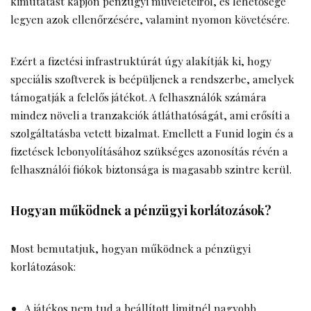
kimutatást kapjon pénzügyi műveleteiről, és lehetősége
legyen azok ellenőrzésére, valamint nyomon követésére.
Ezért a fizetési infrastruktúrát úgy alakítják ki, hogy
speciális szoftverek is beépüljenek a rendszerbe, amelyek
támogatják a felelős játékot. A felhasználók számára
mindez növeli a tranzakciók átláthatóságát, ami erősíti a
szolgáltatásba vetett bizalmat. Emellett a Funid login és a
fizetések lebonyolításához szükséges azonosítás révén a
felhasználói fiókok biztonsága is magasabb szintre kerül.
Hogyan működnek a pénzügyi korlátozások?
Most bemutatjuk, hogyan működnek a pénzügyi
korlátozások:
A játékos nem tud a beállított limitnél nagyobb