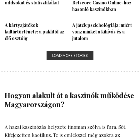
oddsokat és statisztikákat
Betscore Casino Online-hoz
hasonló kaszinókban
A kártyajátékok
A játék pszichológiája: miért
kultúrtörténete: a paklitól az
vonz minket a kihívás és a
élő osztóig
jutalom
LOAD MORE STORIES
Hogyan alakult át a kaszinók működése
Magyarországon?
A hazai kaszinózás helyzete finoman szólva is fura. Sőt.
Kifejezetten kaotikus. Te is emlékszel még azokra az