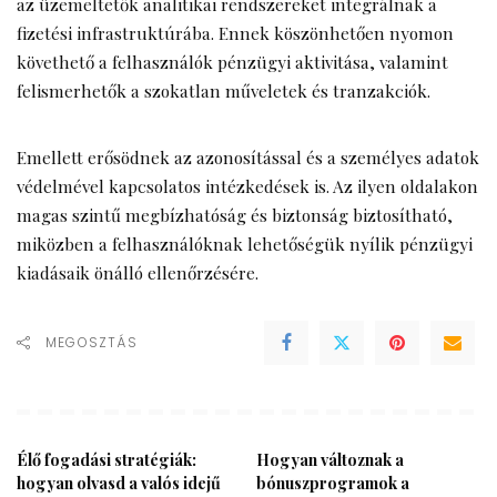
az üzemeltetők analitikai rendszereket integrálnak a
fizetési infrastruktúrába. Ennek köszönhetően nyomon
követhető a felhasználók pénzügyi aktivitása, valamint
felismerhetők a szokatlan műveletek és tranzakciók.
Emellett erősödnek az azonosítással és a személyes adatok
védelmével kapcsolatos intézkedések is. Az ilyen oldalakon
magas szintű megbízhatóság és biztonság biztosítható,
miközben a felhasználóknak lehetőségük nyílik pénzügyi
kiadásaik önálló ellenőrzésére.
MEGOSZTÁS
Élő fogadási stratégiák:
Hogyan változnak a
hogyan olvasd a valós idejű
bónuszprogramok a