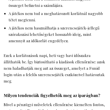
összeget befizetni a számlájára.
A játékos nem tud a meghatározott korlátnál nagyobb
tétet megtenni.
A játékos nem használhatja a szerencsejáték-jellegű
szórakozási lehetőségeket hosszabb ideig, mint
amennyit az időkorlát engedélyez.
Ezek a korlátozások napi, heti vagy havi időszakra
állíthatók be. Így biztosítható a kiadások ellenőrzése: azok
nem haladhatják meg azt az összeget, amelyet a Funid
login után a felelős szerencsejáték eszközeivel határoztak
meg.
Milyen tendenciák figyelhetők meg az iparágban?
Mivel a pénzügyi műveletek ellenőrzése kiemelten fontos,