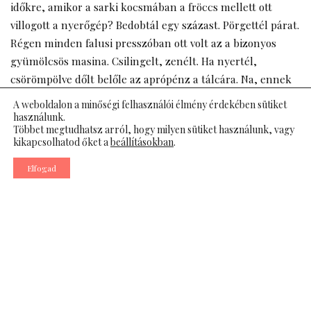
időkre, amikor a sarki kocsmában a fröccs mellett ott
villogott a nyerőgép? Bedobtál egy százast. Pörgettél párat.
Régen minden falusi presszóban ott volt az a bizonyos
gyümölcsös masina. Csilingelt, zenélt. Ha nyertél,
csörömpölve dőlt belőle az aprópénz a tálcára. Na, ennek
az időszaknak már nagyon rég vége. De a játékszenvedély?
A weboldalon a minőségi felhasználói élmény érdekében sütiket
Az bizony maradt. Csak épp a helyszín változott meg
használunk.
Többet megtudhatsz arról, hogy milyen sütiket használunk, vagy
brutálisan.
kikapcsolhatod őket a
beállításokban
.
Elfogad
A füstös pultoktól a csillogó termekig
A 2010-es évek környékén jött a nagy kaszálás. Egyik
napról a másikra kihúzták a dugót. A kocsmákból teljesen
eltűntek a gépek. Sokan felháborodtak. Mások meg
örültek, mondván, végre kevesebb lesz a fizetésnap utáni
családi dráma. Aztán persze nem szűnt meg a piac, csak
átalakult. Létrejöttek a nagy, hivatalos koncessziós