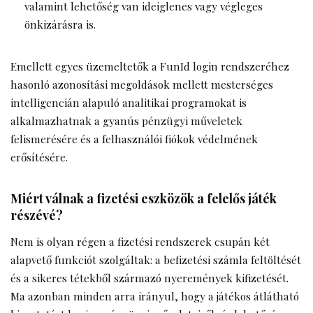
valamint lehetőség van ideiglenes vagy végleges
önkizárásra is.
Emellett egyes üzemeltetők a FunId login rendszeréhez
hasonló azonosítási megoldások mellett mesterséges
intelligencián alapuló analitikai programokat is
alkalmazhatnak a gyanús pénzügyi műveletek
felismerésére és a felhasználói fiókok védelmének
erősítésére.
Miért válnak a fizetési eszközök a felelős játék
részévé?
Nem is olyan régen a fizetési rendszerek csupán két
alapvető funkciót szolgáltak: a befizetési számla feltöltését
és a sikeres tétekből származó nyeremények kifizetését.
Ma azonban minden arra irányul, hogy a játékos átlátható