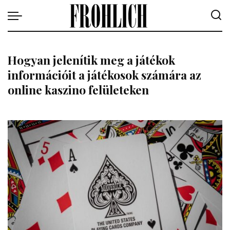
Hogyan jelenítik meg a játékok
információit a játékosok számára az
online kaszino felületeken