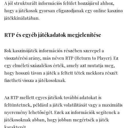
A jól strukturált információs felület hozzájárul ahhoz,
hogy a játékosok gyorsan eligazodjanak egy online kaszino
játékkínálatában.
RTP és egyéb játékadatok megjelenítése
Sok kaszinójáték információs részében szerepel a
visszatérési arány, más néven RTP (Return to Player). Ez
egy elméleti százalékos érték, amely azt mutatja meg,
hogy hosszú távon a játék a feltett tétek mekkora részét
fizetheti vissza a játékosoknak.
Az RTP mellett egyes játékok további adatokat is
feltüntetnek, például a játék volatilitását vagy a maximális
nyeremény lehetőségét. Ezek az információk segítenek a
játékosoknak abban, hogy jobban megértsék a játék
karakterét.