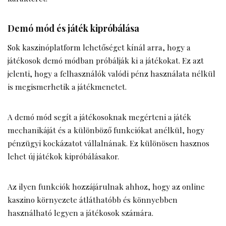
Demó mód és játék kipróbálása
Sok kaszinóplatform lehetőséget kínál arra, hogy a
játékosok demó módban próbálják ki a játékokat. Ez azt
jelenti, hogy a felhasználók valódi pénz használata nélkül
is megismerhetik a játékmenetet.
A demó mód segít a játékosoknak megérteni a játék
mechanikáját és a különböző funkciókat anélkül, hogy
pénzügyi kockázatot vállalnának. Ez különösen hasznos
lehet új játékok kipróbálásakor.
Az ilyen funkciók hozzájárulnak ahhoz, hogy az online
kaszino környezete átláthatóbb és könnyebben
használható legyen a játékosok számára.