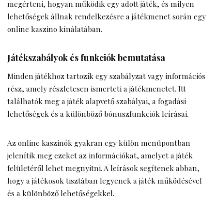
megérteni, hogyan működik egy adott játék, és milyen
lehetőségek állnak rendelkezésre a játékmenet során egy
online kaszino kínálatában.
Játékszabályok és funkciók bemutatása
Minden játékhoz tartozik egy szabályzat vagy információs
rész, amely részletesen ismerteti a játékmenetet. Itt
találhatók meg a játék alapvető szabályai, a fogadási
lehetőségek és a különböző bónuszfunkciók leírásai.
Az online kaszinók gyakran egy külön menüpontban
jelenítik meg ezeket az információkat, amelyet a játék
felületéről lehet megnyitni. A leírások segítenek abban,
hogy a játékosok tisztában legyenek a játék működésével
és a különböző lehetőségekkel.