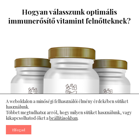
Hogyan válasszunk optimális
immunerősítő vitamint felnőtteknek?
A weboldalon a minőségi felhasználói élmény érdekében sütiket
használunk.
Többet megtudhatsz arról, hogy milyen sütiket használunk, vagy
kikapcsolhatod őket a
beállításokban
.
Elfogad