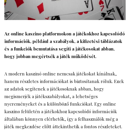
Az online kaszino platformokon a játékokhoz kapcsolódó
információk, például a szabályok, a kifizetési táblázatok
és a funkciók bemutatása segíti a játékosokat abban,
hogy jobban megértsék a játék működését.
A modern
kaszinó online
nemcsak játékokat kínálnak,
hanem részletes információkat is biztosítanak róluk. Ezek
az adatok segítenek a játékosoknak abban, hogy
megismerjék a játékszabályokat, a lehetséges
nyereményeket és a különböző funkciókat. Egy online
kaszino felületén a játékokhoz kapcsolódó információk
általában könnyen elérhetők, így a felhasználók még a
játék megkezdése előtt áttekinthetik a fontos részleteket.