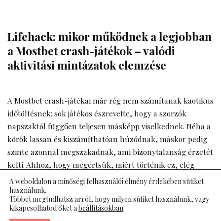
Lifehack: mikor működnek a legjobban
a Mostbet crash-játékok – valódi
aktivitási mintázatok elemzése
A Mostbet crash-játékai már rég nem számítanak kaotikus
időtöltésnek: sok játékos észrevette, hogy a szorzók
napszaktól függően teljesen másképp viselkednek. Néha a
körök lassan és kiszámíthatóan húzódnak, máskor pedig
szinte azonnal megszakadnak, ami bizonytalanság érzetét
kelti. Ahhoz, hogy megértsük, miért történik ez, elég
alaposabban megvizsgálni a felhasználók aktivitási
A weboldalon a minőségi felhasználói élmény érdekében sütiket
mintázatait. A jól megválasztott időzítés sokkal jobban
használunk.
Többet megtudhatsz arról, hogy milyen sütiket használunk, vagy
növeli a játék stabilitását, mint bármilyen bonyolult
kikapcsolhatod őket a
beállításokban
.
stratégia.