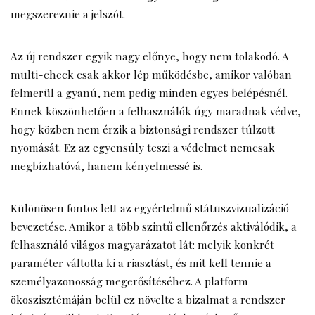
megszereznie a jelszót.
Az új rendszer egyik nagy előnye, hogy nem tolakodó. A
multi-check csak akkor lép működésbe, amikor valóban
felmerül a gyanú, nem pedig minden egyes belépésnél.
Ennek köszönhetően a felhasználók úgy maradnak védve,
hogy közben nem érzik a biztonsági rendszer túlzott
nyomását. Ez az egyensúly teszi a védelmet nemcsak
megbízhatóvá, hanem kényelmessé is.
Különösen fontos lett az egyértelmű státuszvizualizáció
bevezetése. Amikor a több szintű ellenőrzés aktiválódik, a
felhasználó világos magyarázatot lát: melyik konkrét
paraméter váltotta ki a riasztást, és mit kell tennie a
személyazonosság megerősítéséhez. A platform
ökoszisztémáján belül ez növelte a bizalmat a rendszer