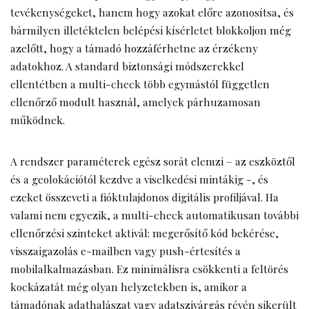
tevékenységeket, hanem hogy azokat előre azonosítsa, és
bármilyen illetéktelen belépési kísérletet blokkoljon még
azelőtt, hogy a támadó hozzáférhetne az érzékeny
adatokhoz. A standard biztonsági módszerekkel
ellentétben a multi-check több egymástól független
ellenőrző modult használ, amelyek párhuzamosan
működnek.
A rendszer paraméterek egész sorát elemzi – az eszköztől
és a geolokációtól kezdve a viselkedési mintákig -, és
ezeket összeveti a fióktulajdonos digitális profiljával. Ha
valami nem egyezik, a multi-check automatikusan további
ellenőrzési szinteket aktivál: megerősítő kód bekérése,
visszaigazolás e-mailben vagy push-értesítés a
mobilalkalmazásban. Ez minimálisra csökkenti a feltörés
kockázatát még olyan helyzetekben is, amikor a
támadónak adathalászat vagy adatszivárgás révén sikerült