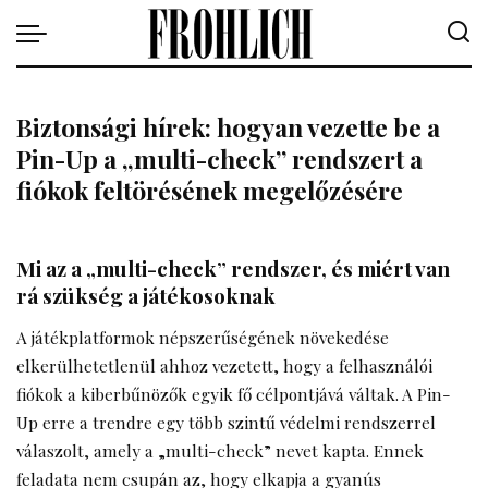
Biztonsági hírek: hogyan vezette be a
Pin-Up a „multi-check” rendszert a
fiókok feltörésének megelőzésére
Mi az a „multi-check” rendszer, és miért van
rá szükség a játékosoknak
A játékplatformok népszerűségének növekedése
elkerülhetetlenül ahhoz vezetett, hogy a felhasználói
fiókok a kiberbűnözők egyik fő célpontjává váltak. A Pin-
Up erre a trendre egy több szintű védelmi rendszerrel
válaszolt, amely a „multi-check” nevet kapta. Ennek
feladata nem csupán az, hogy elkapja a gyanús