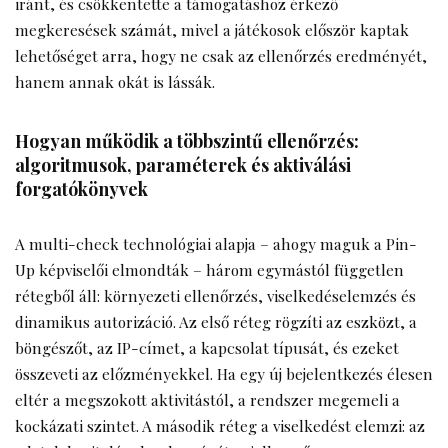
iránt, és csökkentette a támogatáshoz érkező
megkeresések számát, mivel a játékosok először kaptak
lehetőséget arra, hogy ne csak az ellenőrzés eredményét,
hanem annak okát is lássák.
Hogyan működik a többszintű ellenőrzés:
algoritmusok, paraméterek és aktiválási
forgatókönyvek
A multi-check technológiai alapja – ahogy maguk a
Pin-
Up
képviselői elmondták – három egymástól független
rétegből áll: környezeti ellenőrzés, viselkedéselemzés és
dinamikus autorizáció. Az első réteg rögzíti az eszközt, a
böngészőt, az IP-címet, a kapcsolat típusát, és ezeket
összeveti az előzményekkel. Ha egy új bejelentkezés élesen
eltér a megszokott aktivitástól, a rendszer megemeli a
kockázati szintet. A második réteg a viselkedést elemzi: az