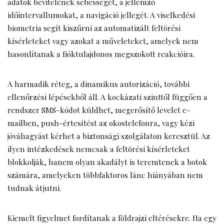
adatok bevitelének sebességét, a jellemző
időintervallumokat, a navigáció jellegét. A viselkedési
biometria segít kiszűrni az automatizált feltörési
kísérleteket vagy azokat a műveleteket, amelyek nem
hasonlítanak a fióktulajdonos megszokott reakcióira.
A harmadik réteg, a dinamikus autorizáció, további
ellenőrzési lépésekből áll. A kockázati szinttől függően a
rendszer SMS-kódot küldhet, megerősítő levelet e-
mailben, push-értesítést az okostelefonra, vagy kézi
jóváhagyást kérhet a biztonsági szolgálaton keresztül. Az
ilyen intézkedések nemcsak a feltörési kísérleteket
blokkolják, hanem olyan akadályt is teremtenek a botok
számára, amelyeken többfaktoros lánc hiányában nem
tudnak átjutni.
Kiemelt figyelmet fordítanak a földrajzi eltérésekre. Ha egy