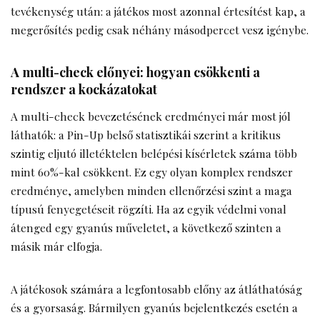
tevékenység után: a játékos most azonnal értesítést kap, a
megerősítés pedig csak néhány másodpercet vesz igénybe.
A multi-check előnyei: hogyan csökkenti a
rendszer a kockázatokat
A multi-check bevezetésének eredményei már most jól
láthatók: a Pin-Up belső statisztikái szerint a kritikus
szintig eljutó illetéktelen belépési kísérletek száma több
mint 60%-kal csökkent. Ez egy olyan komplex rendszer
eredménye, amelyben minden ellenőrzési szint a maga
típusú fenyegetéseit rögzíti. Ha az egyik védelmi vonal
átenged egy gyanús műveletet, a következő szinten a
másik már elfogja.
A játékosok számára a legfontosabb előny az átláthatóság
és a gyorsaság. Bármilyen gyanús bejelentkezés esetén a