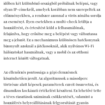
időben két különböző országból próbálnak belépni, vagy
olyan IP-címekről, amelyek korábban nem szerepeltek az
előzményekben, a rendszer azonnal a vörös zónába sorolja
az eseményt. Ilyen esetekben a multi-check letiltja a
hozzáférést, és értesítést küld a felhasználónak,
felajánlva, hogy erősítse meg a belépést vagy változtassa
meg a jelszót. Ez a mechanizmus különösen hatékonynak
bizonyult azoknál a játékosoknál, akik nyilvános Wi-Fi
hálózatokat használnak, vagy a mobil és az otthoni
internet között váltogatnak.
Az ellenőrzés pontossága a gépi elemzésnek
köszönhetően javult. Az algoritmusok a másodperc
törtrésze alatt képesek paraméterek ezreit összevetni, és
dinamikus kockázati értékelést készíteni. Ez lehetővé tette
a téves riasztások számának csökkentését, valamint a
hozzáférés helyreállításának felgyorsítását gyanús