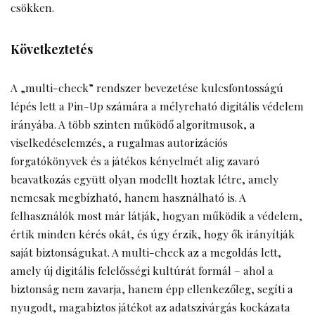
csökken.
Következtetés
A „multi-check” rendszer bevezetése kulcsfontosságú
lépés lett a Pin-Up számára a mélyreható digitális védelem
irányába. A több szinten működő algoritmusok, a
viselkedéselemzés, a rugalmas autorizációs
forgatókönyvek és a játékos kényelmét alig zavaró
beavatkozás együtt olyan modellt hoztak létre, amely
nemcsak megbízható, hanem használható is. A
felhasználók most már látják, hogyan működik a védelem,
értik minden kérés okát, és úgy érzik, hogy ők irányítják
saját biztonságukat. A multi-check az a megoldás lett,
amely új digitális felelősségi kultúrát formál – ahol a
biztonság nem zavarja, hanem épp ellenkezőleg, segíti a
nyugodt, magabiztos játékot az adatszivárgás kockázata