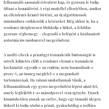
felhasználó azonnali értesítést kap, és gyorsan le tudja
tiltani a hozzáférést. A régi modellel ellentétben, amikor
az ellenőrzés kézzel történt, az új algoritmusok
minimálisra csökkentik a késéseket. Még akkor is, ha a
rendszer ideiglenesen blokkolja a fiókot, a feloldás
gyorsan végbemegy – elegendő a belépést a kiválasztott
autorizációs módszerrel megerősíteni.
A multi-check a pénzügyi tranzakciók biztonságát is
növeli. Kifizetés előtt a rendszer elemzi a tranzakció
kockázatát: egyezik-e az eszköz, nem használnak-e
proxy-t, az összeg megfelel-e a megszokott
tartománynak. Ha valami szokatlannak tűnik, a
felhasználónak egy gyors megerősítési lépést ajánl fel,
amely legfeljebb 5-10 másodpercet vesz igénybe. Ennek
köszönhetően annak az esélye, hogy egy támadó idegen
fiókról ki tudja utalni a pénzt, gyakorlatilag a nullára