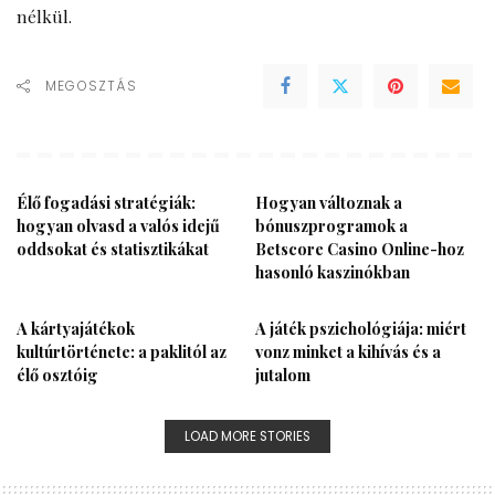
nélkül.
MEGOSZTÁS
Élő fogadási stratégiák:
Hogyan változnak a
hogyan olvasd a valós idejű
bónuszprogramok a
oddsokat és statisztikákat
Betscore Casino Online-hoz
hasonló kaszinókban
A kártyajátékok
A játék pszichológiája: miért
kultúrtörténete: a paklitól az
vonz minket a kihívás és a
élő osztóig
jutalom
LOAD MORE STORIES