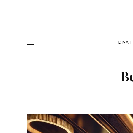
DIVAT
Be