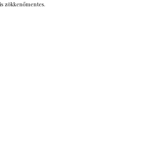
 is zökkenőmentes.