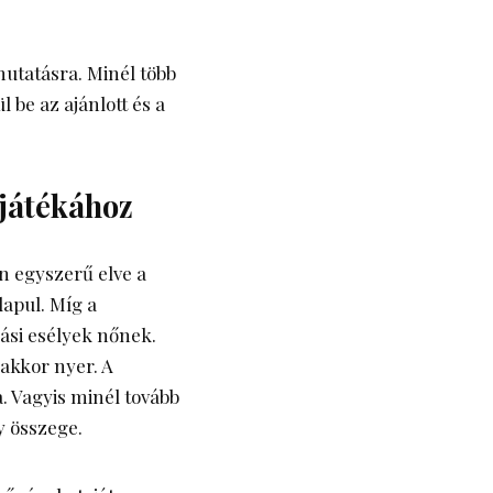
utatásra. Minél több
 be az ajánlott és a
 játékához
n egyszerű elve a
lapul. Míg a
dási esélyek nőnek.
 akkor nyer. A
. Vagyis minél tovább
y összege.