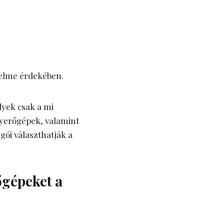
édelme érdekében.
lyek csak a mi
yerőgépek, valamint
ói választhatják a
őgépeket a