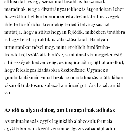
stílusodat, és egy szezonnál tovább is hasznosak
maradnak. Még a divatirányzatokhoz is átgondoltan lehet
hozzáállni. Például a minimalista dizájntól a hírességek
ihlette fürdőruha-trendekig terjedő felvirágzás azt
mutatja, hogy a stílus hogyan fejlődik, miközben továbbra
is hagy teret a praktikus választásoknak. Ha olyan
útmutatókat nézel meg, mint
Frohlich fürdőruha-
trendekről szóló áttekintése
, a minimalista megjelenéstől
a hírességek kedvenceiig, az inspirációt nyújthat anélkül,
hogy felesleges kiadásokra ösztönözne. Ugyanez a
gondolkodásmód vonatkozik az önjutalmazásra általában:
vásárolj tudatosan, válaszd a minőséget, és élvezd, amid
van.
Az idő is olyan dolog, amit magadnak adhatsz
Az önjutalmazás egyik leginkább alábecsült formája
egyáltalán nem kerül semmibe. Igazi szabadidőt adni