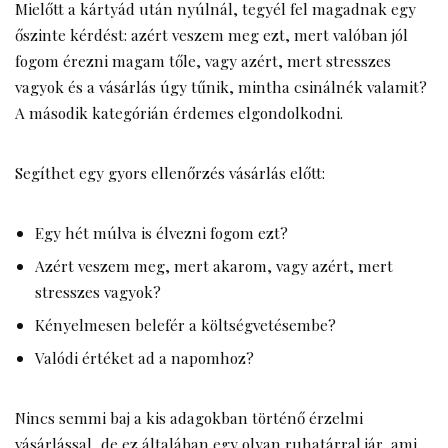
Mielőtt a kártyád után nyúlnál, tegyél fel magadnak egy
őszinte kérdést: azért veszem meg ezt, mert valóban jól
fogom érezni magam tőle, vagy azért, mert stresszes
vagyok és a vásárlás úgy tűnik, mintha csinálnék valamit?
A második kategórián érdemes elgondolkodni.
Segíthet egy gyors ellenőrzés vásárlás előtt:
Egy hét múlva is élvezni fogom ezt?
Azért veszem meg, mert akarom, vagy azért, mert
stresszes vagyok?
Kényelmesen belefér a költségvetésembe?
Valódi értéket ad a napomhoz?
Nincs semmi baj a kis adagokban történő érzelmi
vásárlással, de ez általában egy olyan ruhatárral jár, ami