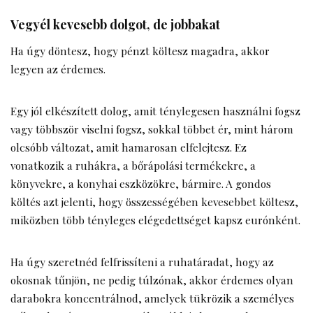
Vegyél kevesebb dolgot, de jobbakat
Ha úgy döntesz, hogy pénzt költesz magadra, akkor
legyen az érdemes.
Egy jól elkészített dolog, amit ténylegesen használni fogsz
vagy többször viselni fogsz, sokkal többet ér, mint három
olcsóbb változat, amit hamarosan elfelejtesz. Ez
vonatkozik a ruhákra, a bőrápolási termékekre, a
könyvekre, a konyhai eszközökre, bármire. A gondos
költés azt jelenti, hogy összességében kevesebbet költesz,
miközben több tényleges elégedettséget kapsz eurónként.
Ha úgy szeretnéd felfrissíteni a ruhatáradat, hogy az
okosnak tűnjön, ne pedig túlzónak, akkor érdemes olyan
darabokra koncentrálnod, amelyek tükrözik a személyes