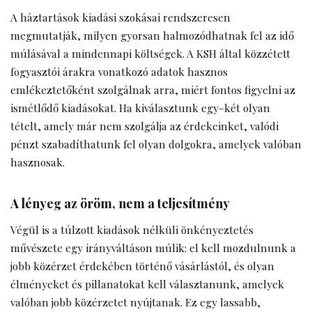
A háztartások kiadási szokásai rendszeresen
megmutatják, milyen gyorsan halmozódhatnak fel az idő
múlásával a mindennapi költségek. A
KSH
által közzétett
fogyasztói árakra vonatkozó adatok hasznos
emlékeztetőként szolgálnak arra, miért fontos figyelni az
ismétlődő kiadásokat. Ha kiválasztunk egy-két olyan
tételt, amely már nem szolgálja az érdekeinket, valódi
pénzt szabadíthatunk fel olyan dolgokra, amelyek valóban
hasznosak.
A lényeg az öröm, nem a teljesítmény
Végül is a túlzott kiadások nélküli önkényeztetés
művészete egy irányváltáson múlik: el kell mozdulnunk a
jobb közérzet érdekében történő vásárlástól, és olyan
élményeket és pillanatokat kell választanunk, amelyek
valóban jobb közérzetet nyújtanak. Ez egy lassabb,