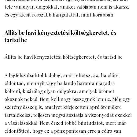
tele van olyan dolgokkal, amiket valójában nem is akarsz,
és egy kicsit rosszabb hangulattal, mint korábban.
Állíts be havi kényeztetési költségkeretet, és
tartsd be
Állíts be havi kényeztetési költségkeretet, és tartsd be
A legfelszabadítóbb dolog, amit tehetsz, az, ha előre
eldöntöd, mennyit vagy hajlandó havonta magadra
költeni, kizárólag olyan dolgokra, amelyek örömet
okoznak neked. Nem kell nagy összegnek lennie. Még egy
szerény összeg is, amelyet kifejezetten apró örömökre
tartalékolsz, teljesen megváltoztatja a viszonyodat ezekkel
a vásárlásokkal. Nem érzed többé bűntudatot, mert már
eldöntötted, hogy ez a pénz pontosan erre a célra van.