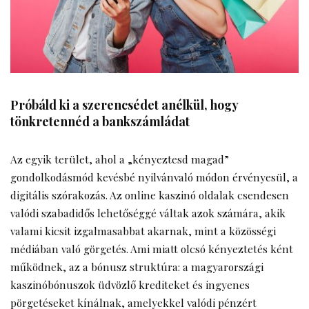
Próbáld ki a szerencsédet anélkül, hogy
tönkretennéd a bankszámládat
Az egyik terület, ahol a „kényeztesd magad”
gondolkodásmód kevésbé nyilvánvaló módon érvényesül, a
digitális szórakozás. Az online kaszinó oldalak csendesen
valódi szabadidős lehetőséggé váltak azok számára, akik
valami kicsit izgalmasabbat akarnak, mint a közösségi
médiában való görgetés. Ami miatt olcsó kényeztetés ként
működnek, az a bónusz struktúra: a
magyarországi
kaszinóbónuszok
üdvözlő krediteket és ingyenes
pörgetéseket kínálnak, amelyekkel valódi pénzért