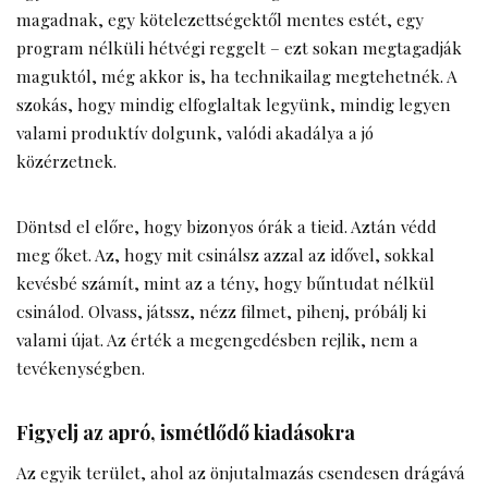
magadnak, egy kötelezettségektől mentes estét, egy
program nélküli hétvégi reggelt – ezt sokan megtagadják
maguktól, még akkor is, ha technikailag megtehetnék. A
szokás, hogy mindig elfoglaltak legyünk, mindig legyen
valami produktív dolgunk, valódi akadálya a jó
közérzetnek.
Döntsd el előre, hogy bizonyos órák a tieid. Aztán védd
meg őket. Az, hogy mit csinálsz azzal az idővel, sokkal
kevésbé számít, mint az a tény, hogy bűntudat nélkül
csinálod. Olvass, játssz, nézz filmet, pihenj, próbálj ki
valami újat. Az érték a megengedésben rejlik, nem a
tevékenységben.
Figyelj az apró, ismétlődő kiadásokra
Az egyik terület, ahol az önjutalmazás csendesen drágává