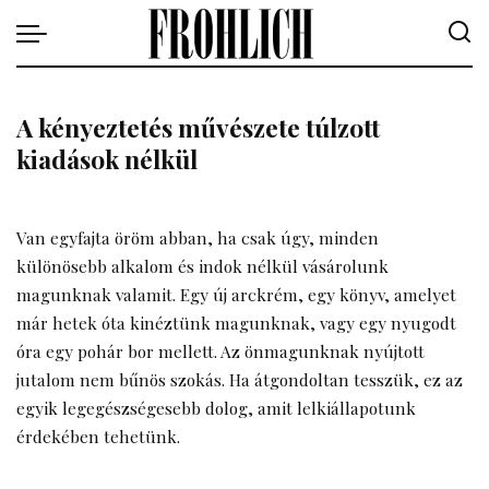
A kényeztetés művészete túlzott
kiadások nélkül
Van egyfajta öröm abban, ha csak úgy, minden
különösebb alkalom és indok nélkül vásárolunk
magunknak valamit. Egy új arckrém, egy könyv, amelyet
már hetek óta kinéztünk magunknak, vagy egy nyugodt
óra egy pohár bor mellett. Az önmagunknak nyújtott
jutalom nem bűnös szokás. Ha átgondoltan tesszük, ez az
egyik legegészségesebb dolog, amit lelkiállapotunk
érdekében tehetünk.