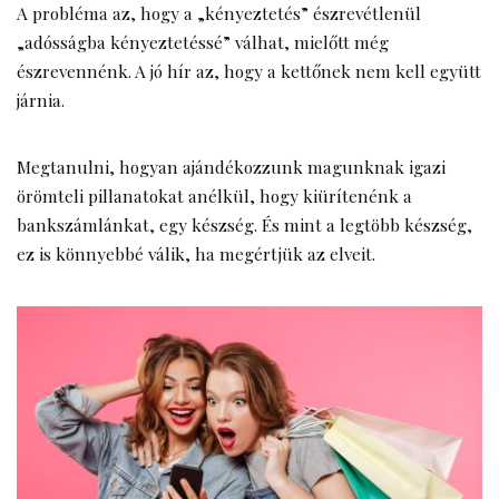
A probléma az, hogy a „kényeztetés” észrevétlenül
„adósságba kényeztetéssé” válhat, mielőtt még
észrevennénk. A jó hír az, hogy a kettőnek nem kell együtt
járnia.
Megtanulni, hogyan ajándékozzunk magunknak igazi
örömteli pillanatokat anélkül, hogy kiürítenénk a
bankszámlánkat, egy készség. És mint a legtöbb készség,
ez is könnyebbé válik, ha megértjük az elveit.