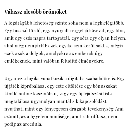
Válassz olcsóbb örömöket
A legdrágább lehetőség szinte soha nem a legkielégítőbb.
Egy hosszú fürdő, egy nyugodt reggel jó kávéval, egy film,
amit egy esős napra tartogattál, egy séta egy olyan helyen,
ahol még nem jártál: ezek egyike sem kerül sokba, mégis
ezek azok a dolgok, amelyekre az emberek úgy
emlékeznek, mint valóban felüdítő élményekre.
Ugyanez a logika vonatkozik a digitális szabadidőre is. Egy
új játék kipróbálása, egy este eltöltése egy bónuszokat
kínáló online kaszinóban, vagy egy új lejátszási lista
megtalálása ugyanolyan mentális kikapcsolódást
nyújthat, mint egy lényegesen drágább tevékenység. Ami
számít, az a figyelem minősége, amit ráfordítasz, nem
pedig az árcédula.