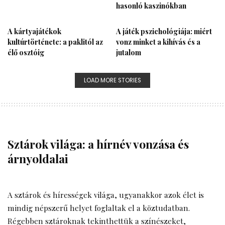
hasonló kaszinókban
A kártyajátékok
A játék pszichológiája: miért
kultúrtörténete: a paklitól az
vonz minket a kihívás és a
élő osztóig
jutalom
LOAD MORE STORIES
Sztárok világa: a hírnév vonzása és
árnyoldalai
A sztárok és hírességek világa, ugyanakkor azok élet is
mindig népszerű helyet foglaltak el a köztudatban.
Régebben sztároknak tekinthettük a színészeket,