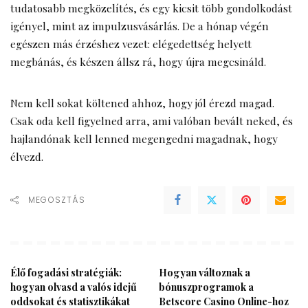
tudatosabb megközelítés, és egy kicsit több gondolkodást
igényel, mint az impulzusvásárlás. De a hónap végén
egészen más érzéshez vezet: elégedettség helyett
megbánás, és készen állsz rá, hogy újra megcsináld.
Nem kell sokat költened ahhoz, hogy jól érezd magad.
Csak oda kell figyelned arra, ami valóban bevált neked, és
hajlandónak kell lenned megengedni magadnak, hogy
élvezd.
MEGOSZTÁS
Élő fogadási stratégiák:
Hogyan változnak a
hogyan olvasd a valós idejű
bónuszprogramok a
oddsokat és statisztikákat
Betscore Casino Online-hoz