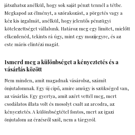
játszhatsz anélkül, hogy sok saját pénzt tennél a tétbe.
Megkapod az élményt, a szórakozást, a pörgetés vagy a
kéz kis izgalmát, anélkül, hogy jelentős pénzügyi
kötelezettséget vállalunk. Határoz meg egy limitet, mielőtt
elkezdenéd, tekints rá úgy, mint egy mozijegyre, és az
este máris elintézi magát.
Ismerd meg a különbséget a kényeztetés és a
vásárlás között
Nem minden, amit magadnak vásárolsz, számít
önjutalomnak. Egy új cipő, amire amúgy is szükséged van,
az vásárlás. Egy gyertya, amit azért vettél meg, mert
csodálatos illata volt és mosolyt csalt az arcodra, az
kényeztetés. A különbségtétel fontos, mert az igazi
önjutalom az érzésről szól, nem a tárgyról.