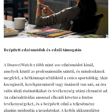
Beépített edzésmódok és edzői támogatás
A Huawei Watch 5 több mint 100 edzésmódot kínál,
amelyek közül 20 professzionális szintű, és mindenkinek
megfelel, a hétköznapi sétálóktól a csúcs sportolókig. Akár
kocogásról, kerékpározásról vagy úszásról van szó, az óra
valós idejű statisztikákat és tevékenység utáni elemzést ad.
Az edzésaktiválás azonnal elkezdi követni a fontos
tevékenységeket, és a beépített edző a teljesítmény
alapján módosítja a javaslatokat. A kettős akkumulátor