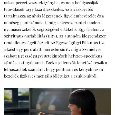
másodpercet vesznek igénybe, és nem befolyásolják
tetoválások vagy laza illeszkedés. Az alváskövetés
tartalmazza az alvás légzésének figyelembevételét és a
minőség pontszámokat, míg a stressz szintet modern
nyomásérzékelők segítségével értékelik. Egy új elem, a
Szívritmus-variabilitás (HRV), az autonóm idegrendszer
rendellenességeit észleli. Az Egészségügyi Pillantás tíz
jelzést egy perc alatti mérésbe sűrít, míg a Személyre
szabott Egészségügyi Betekintések helyzet-specifikus
ajánlásokat nyújtanak. Ezek a jellemzők lehetővé teszik a
felhasználók számára, hogy pontosan és kényelmesen
kezeljék fizikai és mentális jólétüket a csuklójukról.