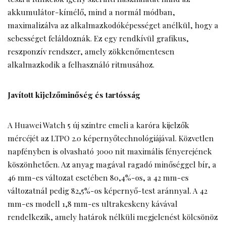
akkumulátor-kímélő, mind a normál módban,
maximalizálva az alkalmazkodóképességet anélkül, hogy a
sebességet feláldoznák. Ez egy rendkívül grafikus,
reszponzív rendszer, amely zökkenőmentesen
alkalmazkodik a felhasználó ritmusához.
Javított kijelzőminőség és tartósság
A Huawei Watch 5 új szintre emeli a karóra kijelzők
mércéjét az LTPO 2.0 képernyőtechnológiájával. Közvetlen
napfényben is olvasható 3000 nit maximális fényerejének
köszönhetően. Az anyag magával ragadó minőséggel bír, a
46 mm-es változat esetében 80,4%-os, a 42 mm-es
változatnál pedig 82,5%-os képernyő-test aránnyal. A 42
mm-es modell 1,8 mm-es ultrakeskeny kávával
rendelkezik, amely határok nélküli megjelenést kölcsönöz