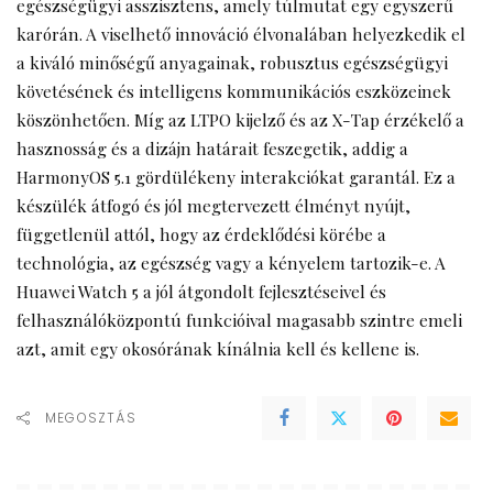
egészségügyi asszisztens, amely túlmutat egy egyszerű
karórán. A viselhető innováció élvonalában helyezkedik el
a kiváló minőségű anyagainak, robusztus egészségügyi
követésének és intelligens kommunikációs eszközeinek
köszönhetően. Míg az LTPO kijelző és az X-Tap érzékelő a
hasznosság és a dizájn határait feszegetik, addig a
HarmonyOS 5.1 gördülékeny interakciókat garantál. Ez a
készülék átfogó és jól megtervezett élményt nyújt,
függetlenül attól, hogy az érdeklődési körébe a
technológia, az egészség vagy a kényelem tartozik-e. A
Huawei Watch 5 a jól átgondolt fejlesztéseivel és
felhasználóközpontú funkcióival magasabb szintre emeli
azt, amit egy okosórának kínálnia kell és kellene is.
MEGOSZTÁS