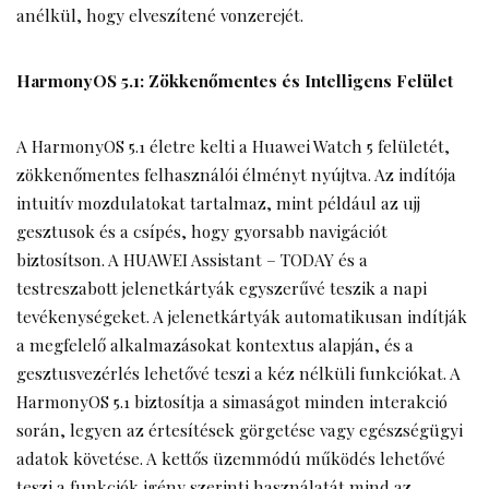
anélkül, hogy elveszítené vonzerejét.
HarmonyOS 5.1: Zökkenőmentes és Intelligens Felület
A HarmonyOS 5.1 életre kelti a Huawei Watch 5 felületét,
zökkenőmentes felhasználói élményt nyújtva. Az indítója
intuitív mozdulatokat tartalmaz, mint például az ujj
gesztusok és a csípés, hogy gyorsabb navigációt
biztosítson. A HUAWEI Assistant – TODAY és a
testreszabott jelenetkártyák egyszerűvé teszik a napi
tevékenységeket. A jelenetkártyák automatikusan indítják
a megfelelő alkalmazásokat kontextus alapján, és a
gesztusvezérlés lehetővé teszi a kéz nélküli funkciókat. A
HarmonyOS 5.1 biztosítja a simaságot minden interakció
során, legyen az értesítések görgetése vagy egészségügyi
adatok követése. A kettős üzemmódú működés lehetővé
teszi a funkciók igény szerinti használatát mind az