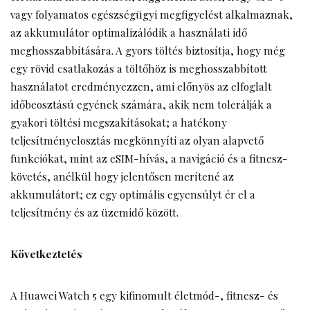
vagy folyamatos egészségügyi megfigyelést alkalmaznak,
az akkumulátor optimalizálódik a használati idő
meghosszabbítására. A gyors töltés biztosítja, hogy még
egy rövid csatlakozás a töltőhöz is meghosszabbított
használatot eredményezzen, ami előnyös az elfoglalt
időbeosztású egyének számára, akik nem tolerálják a
gyakori töltési megszakításokat; a hatékony
teljesítményelosztás megkönnyíti az olyan alapvető
funkciókat, mint az eSIM-hívás, a navigáció és a fitnesz-
követés, anélkül hogy jelentősen merítené az
akkumulátort; ez egy optimális egyensúlyt ér el a
teljesítmény és az üzemidő között.
Következtetés
A Huawei Watch 5 egy kifinomult életmód-, fitnesz- és