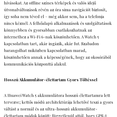
hívásokat. Az offline színes térképek és valós idejű
útvonalváltozások révén az óra sima navigációt biztosít,
így soha nem téved el – még akkor sem, ha a telefonja
nincs kéznél. A felhőalapú alkalmazások és szolgáltatások
könnyebben és gyorsabban csatlakozhatnak az
internethez a Wi-Fi 6-nak köszönhetően. A Watch 5
kapcsolatban tart, akár ingázik, akár fut. Szabadon
barangolhat miközben kapcsolatban marad,
köszönhetően annak a képességének, hogy az okosórából
kommunikációs központtá alakul.
Hosszú Akkumulátor-élettartam Gyors Töltéssel
A Huawei Watch 5 akkumulátora hosszú élettartamra lett
tervezve; kettős módú architektúrája lehetővé teszi a gyors
váltást a normál és az ultra-hosszú akkumulátor-
élettartam módok között; függetlenül attól, hogy GPS-t