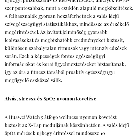
szer pontosabbak, mint a csuklón alapuló megközelítések.
A felhasználók gyorsan hozzáférhetnek a valós idejű
szívegészségügyi statisztikákhoz, mindössze az érzékelő
megérintésével. Az javított jelminőség gyorsabb
leolvasásokat és megbízhatóbb eredményeket biztosít,
különösen szabálytalan ritmusok vagy intenzív edzések
során. Ezek a képességek fontos egészségügyi
információkat és korai figyelmeztetéseket biztosítanak,
így az óra a fitnesz társából proaktív egészségügyi
megfigyelő eszközzé válik.
Alvás, stressz és SpO2 nyomon követése
A Huawei Watch 5 átfogó wellness nyomon követést
biztosít az X-Tap moduljának köszönhetően. A valós idejű
SpO2 mérések ujjbegy érintéssel mindössze 10