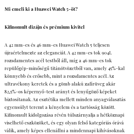
Mi emeli ki a Huawei Watch 5-öt?
Kifinomult dizájn és prémium kivitel
A 42 mm-es és 46 mm-es Huawei
Watch 5
teljesen
újraértelmezte az eleganciát. A 42 mm-es tok 904L
rozsdamentes acél testből áll, míg a 46 mm-es tok
repülőgép-minőségű titánötvözetből van, amely 45%-kal
könnyebb és erősebb, mint a rozsdamentes acél. Az
ultravékony keretek és a gömb alakú zafírüveg akár
82,5%-os képernyő-test arányt és lenyűgöző képeket
biztosítanak. Az esztétika mellett minden anyagválasztás
egyensúlyt teremt a kényelem és a tartósság között.
Kifinomult kidolgozása révén túlszárnyalja a hétköznapi
viselhető eszközöket, és egy olyan felső kategóriás órává
válik, amely képes ellenállni a mindennapi kihívásoknak