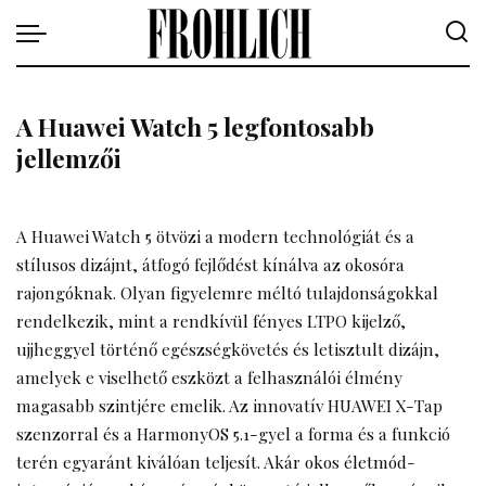
A Huawei Watch 5 legfontosabb
jellemzői
A Huawei Watch 5 ötvözi a modern technológiát és a
stílusos dizájnt, átfogó fejlődést kínálva az okosóra
rajongóknak. Olyan figyelemre méltó tulajdonságokkal
rendelkezik, mint a rendkívül fényes LTPO kijelző,
ujjheggyel történő egészségkövetés és letisztult dizájn,
amelyek e viselhető eszközt a felhasználói élmény
magasabb szintjére emelik. Az innovatív HUAWEI X-Tap
szenzorral és a HarmonyOS 5.1-gyel a forma és a funkció
terén egyaránt kiválóan teljesít. Akár okos életmód-