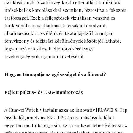
az okosórának. A zafírüveg kiváló ellenállást tanúsít az
ütésekkel és karcolásokkal szemben, biztosítva a fokozott
tartósságot. Ezek a fejlesztések vizuálisan vonzóvá és
funkcionálisan is alkalmassá teszik a komolyabb
alkalmazásokra. Az élénk és tiszta kijelző bármilyen
fényviszony és időjárási körülmények között jól látható,
legyen szó értesítések ellenőrzéséről vagy
tevékenységeink nyomon követéséről.
Hogyan támogatja az egészséget és a fitneszt?
Fejlett pulzus- és EKG-monitorozás
A Huawei Watch 5 tartalmazza az innovatív HUAWEI X-Tap
érzékelőt, amely az EKG, PPG és nyomásérzékelőket
egyetlen modulba egyesíti. Ez a rendszer lehetővé teszi az
ujjhegyi pulzusszám- és EKG-méréseket, amelyek 10-50-