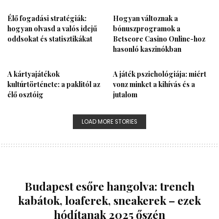
Élő fogadási stratégiák:
Hogyan változnak a
hogyan olvasd a valós idejű
bónuszprogramok a
oddsokat és statisztikákat
Betscore Casino Online-hoz
hasonló kaszinókban
A kártyajátékok
A játék pszichológiája: miért
kultúrtörténete: a paklitól az
vonz minket a kihívás és a
élő osztóig
jutalom
LOAD MORE STORIES
Budapest esőre hangolva: trench
kabátok, loaferek, sneakerek – ezek
hódítanak 2025 őszén