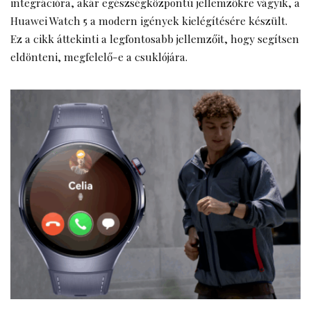
integrációra, akár egészségközpontú jellemzőkre vágyik, a
Huawei Watch 5 a modern igények kielégítésére készült.
Ez a cikk áttekinti a legfontosabb jellemzőit, hogy segítsen
eldönteni, megfelelő-e a csuklójára.