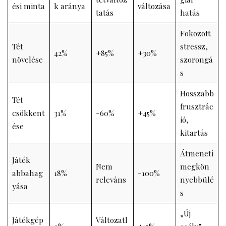
ési minta
k aránya
változása
tatás
hatás
Fokozott
Tét
stressz,
42%
+85%
+30%
növelése
szorongá
s
Hosszabb
Tét
frusztrác
csökkent
31%
-60%
+45%
ió,
ése
kitartás
Átmeneti
Játék
Nem
megkön
abbahag
18%
-100%
releváns
nyebbülé
yása
s
„Új
Játékgép
Változatl