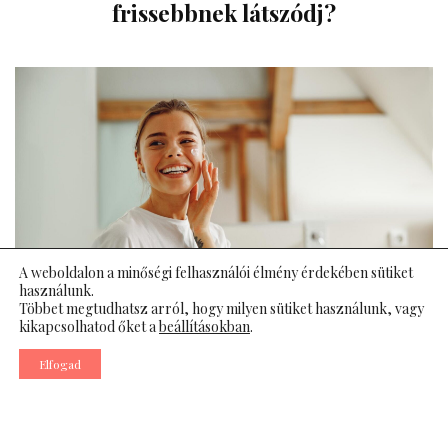
frissebbnek látszódj?
A weboldalon a minőségi felhasználói élmény érdekében sütiket
használunk.
Többet megtudhatsz arról, hogy milyen sütiket használunk, vagy
kikapcsolhatod őket a
beállításokban
.
Elfogad
Vannak napok, amikor nem aludtunk jól, mégis lényeges,
hogy frissnek tűnjünk – például egy elengedhetetlen
megbeszélés miatt. A jó hír az, hogy bár csodák nincsenek,