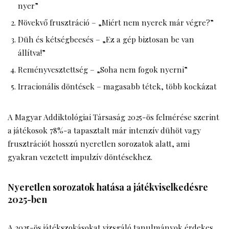
nyer”
Növekvő frusztráció – „Miért nem nyerek már végre?”
Düh és kétségbeesés – „Ez a gép biztosan be van
állítva!”
Reményvesztettség – „Soha nem fogok nyerni”
Irracionális döntések – magasabb tétek, több kockázat
A Magyar Addiktológiai Társaság 2025-ös felmérése szerint
a játékosok 78%-a tapasztalt már intenzív dühöt vagy
frusztrációt hosszú nyeretlen sorozatok alatt, ami
gyakran vezetett impulzív döntésekhez.
Nyeretlen sorozatok hatása a játékviselkedésre
2025-ben
A 2025-ös játékszokásokat vizsgáló tanulmányok érdekes