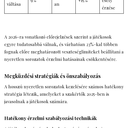
9%
+15%
esély”
váltása
an
érzése
A 2026-ra vonatkozó előrejelzések szerint a játékosok
egyre tudatosabbá válnak, és várhatóan 23%-kal többen
fognak előre meghatározott veszteséglimiteket beállítani a
nyeretlen sorozatok érzelmi hatásainak csökkentésére.
Megküzdési stratégiák és önszabályozás
A hosszú nyeretlen sorozatok kezelésére számos hatékony
stratégia létezik, amelyeket a szakértők 2025-ben is
javasolnak a játékosok számára.
Hatékony érzelmi szabályozási technikák