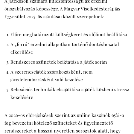
A játékosok számára kulcsfontosságú az érzelmi
önszabályozás képessége. A Magyar Viselkedésterápiás
Egyesület 2025-ös ajánlásai között szerepelnek:
Előre meghatározott költségkeret és időlimit beállítása
A „forró” érzelmi állapotban történő döntéshozatal
elkerülése
Rendszeres szünetek beiktatása a játék során
A szerencsejáték szórakozásként, nem
jövedelemforrásként való kezelése
Relaxációs technikák elsajátítása a játék közbeni stressz
kezelésére
A 2026-os előrejelzések szerint az online kaszinók 65%-a
fog bevezetni kötelező szüneteket és figyelmeztető
rendszereket a hosszú nyeretlen sorozatok alatt, hogy