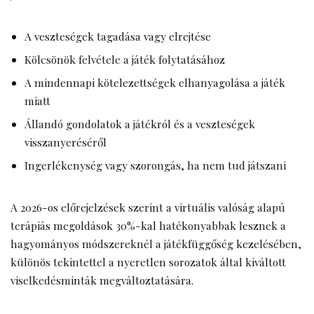
A veszteségek tagadása vagy elrejtése
Kölcsönök felvétele a játék folytatásához
A mindennapi kötelezettségek elhanyagolása a játék
miatt
Állandó gondolatok a játékról és a veszteségek
visszanyeréséről
Ingerlékenység vagy szorongás, ha nem tud játszani
A 2026-os előrejelzések szerint a virtuális valóság alapú
terápiás megoldások 30%-kal hatékonyabbak lesznek a
hagyományos módszereknél a játékfüggőség kezelésében,
különös tekintettel a nyeretlen sorozatok által kiváltott
viselkedésminták megváltoztatására.