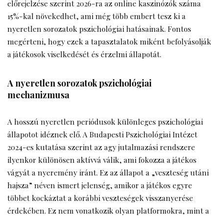
előrejelzése szerint 2026-ra az online kaszinózók száma
15%-kal növekedhet, ami még több embert tesz ki a
nyeretlen sorozatok pszichológiai hatásainak. Fontos
megérteni, hogy ezek a tapasztalatok miként befolyásolják
a játékosok viselkedését és érzelmi állapotát.
A nyeretlen sorozatok pszichológiai
mechanizmusa
A hosszú nyeretlen periódusok különleges pszichológiai
állapotot idéznek elő. A Budapesti Pszichológiai Intézet
2024-es kutatása szerint az agy jutalmazási rendszere
ilyenkor különösen aktívvá válik, ami fokozza a játékos
vágyát a nyeremény iránt. Ez az állapot a „veszteség utáni
hajsza” néven ismert jelenség, amikor a játékos egyre
többet kockáztat a korábbi veszteségek visszanyerése
érdekében. Ez nem vonatkozik olyan platformokra, mint a