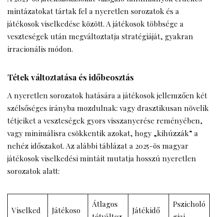
mintázatokat tártak fel a nyeretlen sorozatok és a
játékosok viselkedése között. A játékosok többsége a
veszteségek után megváltoztatja stratégiáját, gyakran
irracionális módon.
Tétek változtatása és időbeosztás
A nyeretlen sorozatok hatására a játékosok jellemzően két
szélsőséges irányba mozdulnak: vagy drasztikusan növelik
tétjeiket a veszteségek gyors visszanyerése reményében,
vagy minimálisra csökkentik azokat, hogy „kihúzzák” a
nehéz időszakot. Az alábbi táblázat a 2025-ös magyar
játékosok viselkedési mintáit mutatja hosszú nyeretlen
sorozatok alatt:
Átlagos
Pszicholó
Viselked
Játékoso
Játékidő
tétváltoz
giai