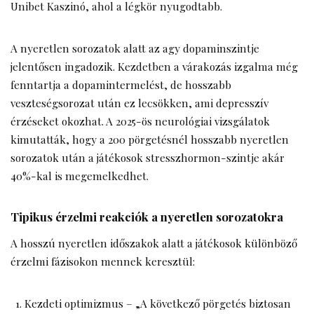
Unibet Kaszinó
, ahol a légkör nyugodtabb.
A nyeretlen sorozatok alatt az agy dopaminszintje
jelentősen ingadozik. Kezdetben a várakozás izgalma még
fenntartja a dopamintermelést, de hosszabb
veszteségsorozat után ez lecsökken, ami depresszív
érzéseket okozhat. A 2025-ös neurológiai vizsgálatok
kimutatták, hogy a 200 pörgetésnél hosszabb nyeretlen
sorozatok után a játékosok stresszhormon-szintje akár
40%-kal is megemelkedhet.
Tipikus érzelmi reakciók a nyeretlen sorozatokra
A hosszú nyeretlen időszakok alatt a játékosok különböző
érzelmi fázisokon mennek keresztül:
Kezdeti optimizmus – „A következő pörgetés biztosan