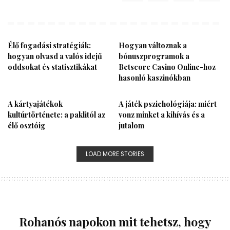
Élő fogadási stratégiák:
Hogyan változnak a
hogyan olvasd a valós idejű
bónuszprogramok a
oddsokat és statisztikákat
Betscore Casino Online-hoz
hasonló kaszinókban
A kártyajátékok
A játék pszichológiája: miért
kultúrtörténete: a paklitól az
vonz minket a kihívás és a
élő osztóig
jutalom
LOAD MORE STORIES
Rohanós napokon mit tehetsz, hogy