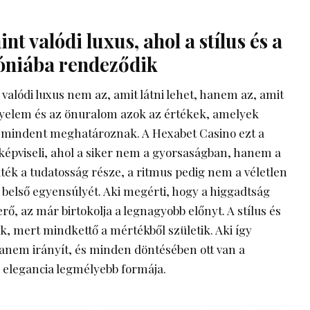
t valódi luxus, ahol a stílus és a
óniába rendeződik
valódi luxus nem az, amit látni lehet, hanem az, amit
gyelem és az önuralom azok az értékek, amelyek
 mindent meghatároznak. A Hexabet Casino ezt a
képviseli, ahol a siker nem a gyorsaságban, hanem a
 játék a tudatosság része, a ritmus pedig nem a véletlen
 belső egyensúlyét. Aki megérti, hogy a higgadtság
ő, az már birtokolja a legnagyobb előnyt. A stílus és
k, mert mindkettő a mértékből születik. Aki így
 hanem irányít, és minden döntésében ott van a
 elegancia legmélyebb formája.