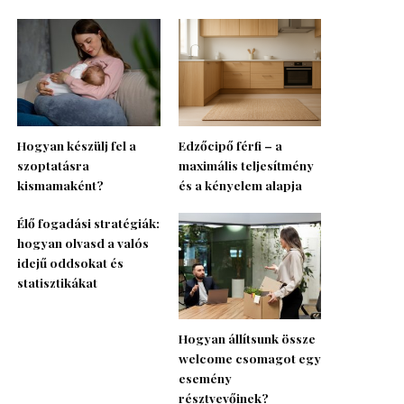
Hogyan készülj fel a
Edzőcipő férfi – a
szoptatásra
maximális teljesítmény
kismamaként?
és a kényelem alapja
Élő fogadási stratégiák:
hogyan olvasd a valós
idejű oddsokat és
statisztikákat
Hogyan állítsunk össze
welcome csomagot egy
esemény
résztvevőinek?