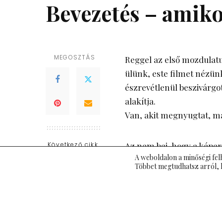
Bevezetés – amiko
MEGOSZTÁS
Reggel az első mozdulatu
ülünk, este filmet nézünk
észrevétlenül beszivárgo
alakítja.
Van, akit megnyugtat, má
Következő cikk
Az nem baj, hogy a képer
A weboldalon a minőségi fel
vagy a digitális világ irá
Többet megtudhatsz arról, 
technológia nem ellenség
A Pin-Up Global