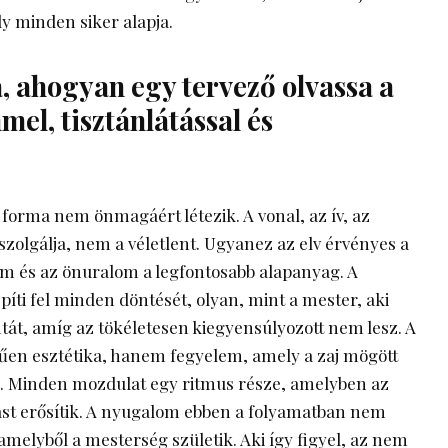
y minden siker alapja.
a, ahogyan egy tervező olvassa a
mel, tisztánlátással és
 forma nem önmagáért létezik. A vonal, az ív, az
zolgálja, nem a véletlent. Ugyanez az elv érvényes a
lem és az önuralom a legfontosabb alapanyag. A
píti fel minden döntését, olyan, mint a mester, aki
ntát, amíg az tökéletesen kiegyensúlyozott nem lesz. A
rűen esztétika, hanem fegyelem, amely a zaj mögött
g. Minden mozdulat egy ritmus része, amelyben az
mást erősítik. A nyugalom ebben a folyamatban nem
amelyből a mesterség születik. Aki így figyel, az nem