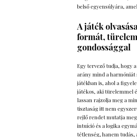
belső egyensúlyára, amel
A játék olvasás
formát, türelem
gondossággal
Egy tervező tudja, hogy a
arány mind a harmóniát s
játékban is, ahol a figye
játékos, aki türelemmel é
lassan rajzolja meg a mi
tisztaság itt nem egysze
rejlő rendet mutatja me
intuíció és a logika egy
tétlenség, hanem tudás, 