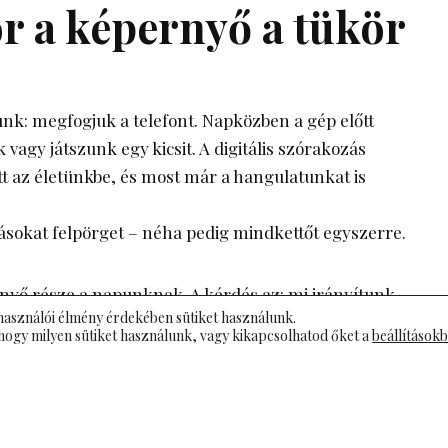
r a képernyő a tükör
nk: megfogjuk a telefont. Napközben a gép előtt
 vagy játszunk egy kicsit. A digitális szórakozás
tt az életünkbe, és most már a hangulatunkat is
sokat felpörget – néha pedig mindkettőt egyszerre.
nyő része a napunknak. A kérdés az: mi irányítunk,
használói élmény érdekében sütiket használunk.
nyít minket? Ha tudjuk, mikor kell megállni, a
hogy milyen sütiket használunk, vagy kikapcsolhatod őket a
beállítások
, hanem segítség lesz.