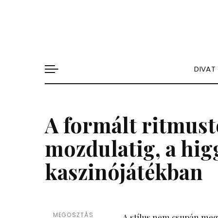
DIVAT
A formált ritmust
mozdulatig, a hig
kaszinójátékban
MEGOSZTÁS
A stílus nem csupán megj