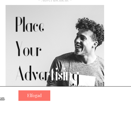
Elfogad
ban
.