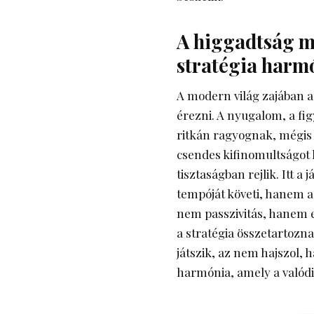
A higgadtság min
stratégia harm
A modern világ zajában a 
érezni. A nyugalom, a fi
ritkán ragyognak, mégis
csendes kifinomultságot 
tisztaságban rejlik. Itt a
tempóját követi, hanem a
nem passzivitás, hanem er
a stratégia összetartozna
játszik, az nem hajszol,
harmónia, amely a valódi