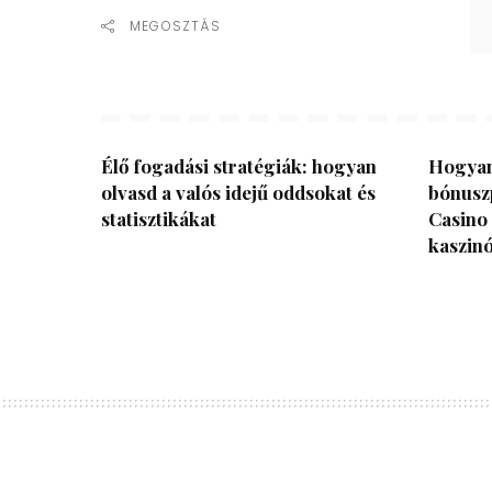
MEGOSZTÁS
Élő fogadási stratégiák: hogyan
Hogyan
olvasd a valós idejű oddsokat és
bónusz
statisztikákat
Casino
kaszin