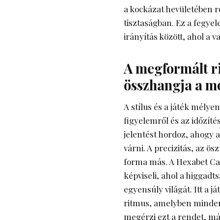
a kockázat hevületében r
tisztaságban. Ez a fegye
irányítás között, ahol a 
A megformált ri
összhangja a m
A stílus és a játék mély
figyelemről és az időzítés
jelentést hordoz, ahogy a
várni. A precizitás, az ö
forma más. A Hexabet C
képviseli, ahol a higgadt
egyensúly világát. Itt a
ritmus, amelyben minden 
megérzi ezt a rendet, m