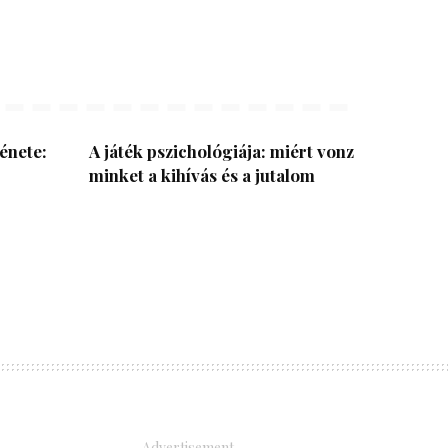
énete:
A játék pszichológiája: miért vonz
minket a kihívás és a jutalom
– Advertisement –