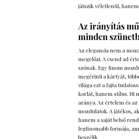
játszik véletlenül, hanem
Az irányítás mű
minden szünetb
Az elegancia nem a mozd
megelőzi. A csend ad ért
szónak. Egy finom mozdul
megérinti a kártyát, több
világa ezt a fajta tudato
korlát, hanem stílus. It
aránya. Az értelem és az
mozdulatok. A játékos, ak
hanem a saját belső rend
legfinomabb formája, ame
beszélik.