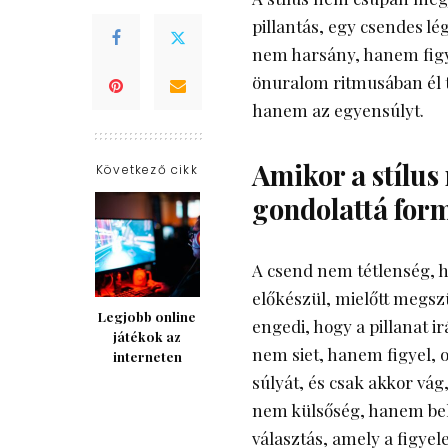
pillantás, egy csendes lég
nem harsány, hanem figye
önuralom ritmusában él t
hanem az egyensúlyt.
Amikor a stílus
Következő cikk
gondolattá for
A csend nem tétlenség, 
előkészül, mielőtt megsz
Legjobb online
engedi, hogy a pillanat ir
játékok az
nem siet, hanem figyel, o
interneten
súlyát, és csak akkor vág
nem külsőség, hanem bel
választás, amely a figye