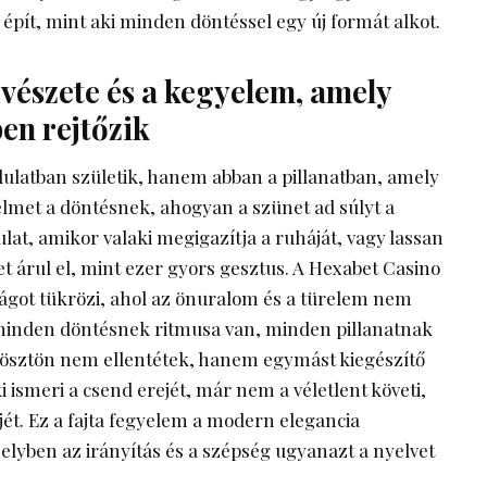
 épít, mint aki minden döntéssel egy új formát alkot.
vészete és a kegyelem, amely
en rejtőzik
ulatban születik, hanem abban a pillanatban, amely
elmet a döntésnek, ahogyan a szünet ad súlyt a
at, amikor valaki megigazítja a ruháját, vagy lassan
et árul el, mint ezer gyors gesztus. A Hexabet Casino
sságot tükrözi, ahol az önuralom és a türelem nem
t minden döntésnek ritmusa van, minden pillanatnak
 ösztön nem ellentétek, hanem egymást kiegészítő
i ismeri a csend erejét, már nem a véletlent követi,
jét. Ez a fajta fegyelem a modern elegancia
lyben az irányítás és a szépség ugyanazt a nyelvet