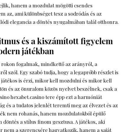
ejlik, hanem a mozdulat mögötti csendes
lem az, ami különbséget tesz a sodródás és az
valódi elegancia a döntés nyugalmában talál otthonra.
tmus és a kiszámított figyelem
odern játékban
en rokon fogalmak, mindkettő az arányról, a
ről szól. Egy szabó tudja, hogy a legapróbb részlet is
 játékos is érzi, mikor kell mozdulni és mikor kell
sztön és az önuralom közös nyelvet beszélnek, csak a
asino
hexabet.casino
tere épp ezt a harmóniát
ság és a tudatos jelenlét teremti meg az élvezet és az
 játék nem rohanás, hanem mozdulatokból épülő
döntés a stílus finom gesztusa. A játékos, aki
ár nem a szerencsére hagyatkozik, hanem a saját