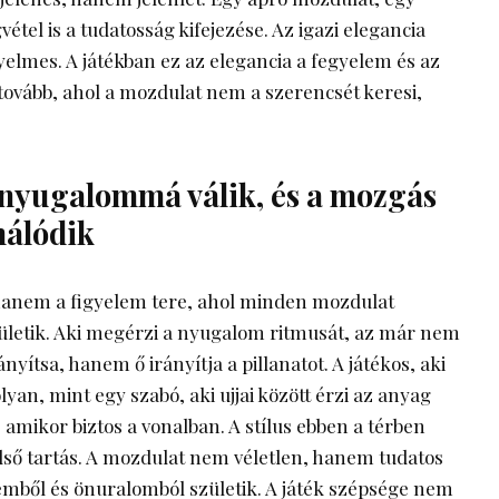
vétel is a tudatosság kifejezése. Az igazi elegancia
lmes. A játékban ez az elegancia a fegyelem és az
ovább, ahol a mozdulat nem a szerencsét keresi,
 nyugalommá válik, és a mozgás
málódik
hanem a figyelem tere, ahol minden mozdulat
ületik. Aki megérzi a nyugalom ritmusát, az már nem
ányítsa, hanem ő irányítja a pillanatot. A játékos, aki
lyan, mint egy szabó, aki ujjai között érzi az anyag
, amikor biztos a vonalban. A stílus ebben a térben
ső tartás. A mozdulat nem véletlen, hanem tudatos
lemből és önuralomból születik. A játék szépsége nem