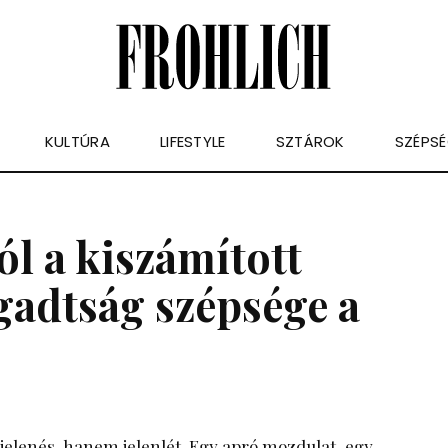
KULTÚRA
LIFESTYLE
SZTÁROK
SZÉPS
ól a kiszámított
gadtság szépsége a
elenés, hanem jelenlét. Egy apró mozdulat, egy