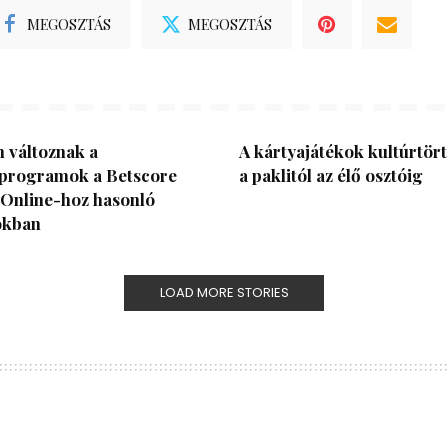
MEGOSZTÁS
MEGOSZTÁS
 változnak a
A kártyajátékok kultúrtört
programok a Betscore
a paklitól az élő osztóig
 Online-hoz hasonló
ókban
LOAD MORE STORIES