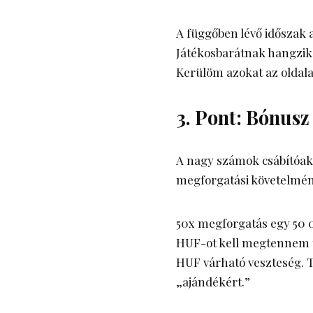
A függőben lévő időszak a
Játékosbarátnak hangzik. 
Kerülöm azokat az oldala
3. Pont: Bónus
A nagy számok csábítóak
megforgatási követelmé
50x megforgatás egy 50 
HUF-ot kell megtennem t
HUF várható veszteség. 
„ajándékért.”