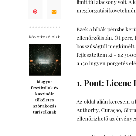
limit túl alacsony volt. 
megforgatási követelmény
Ezek a hibák pénzbe kerü
Következő cikk
ellenőrzőlistán. Öt perc
bosszúságtól megkímélt. 
fejlesztettem ki – az 50
a 150 ingyen pörgetés elé
1. Pont: Licenc
Magyar
fesztiválok és
kaszinók:
tökéletes
Az oldal alján keresem a
szórakozás
Authority, Curaçao, Gibr
turistáknak
ellenőrizhető az érvénye