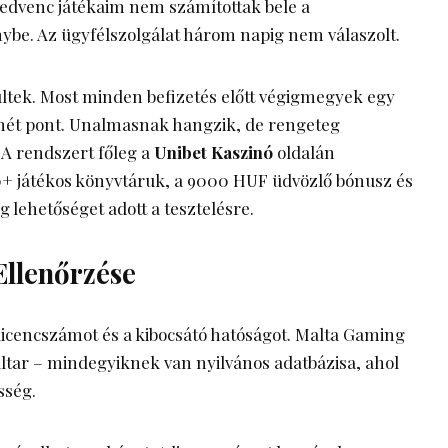
A kedvenc játékaim nem számítottak bele a
be. Az ügyfélszolgálat három napig nem válaszolt.
ltek. Most minden befizetés előtt végigmegyek egy
, hét pont. Unalmasnak hangzik, de rengeteg
A rendszert főleg a
Unibet Kaszinó
oldalán
00+ játékos könyvtáruk, a 9000 HUF üdvözlő bónusz és
g lehetőséget adott a tesztelésre.
 Ellenőrzése
 licencszámot és a kibocsátó hatóságot. Malta Gaming
altar – mindegyiknek van nyilvános adatbázisa, ahol
sség.