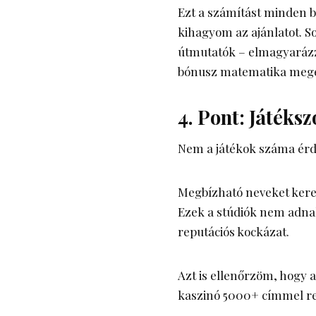
Ezt a számítást minden
kihagyom az ajánlatot. So
útmutatók – elmagyarázzá
bónusz matematika megér
4. Pont: Játéks
Nem a játékok száma érde
Megbízható neveket keres
Ezek a stúdiók nem adnak
reputációs kockázat.
Azt is ellenőrzöm, hogy 
kaszinó 5000+ címmel re