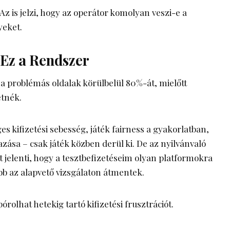
z is jelzi, hogy az operátor komolyan veszi-e a
yeket.
Ez a Rendszer
i a problémás oldalak körülbelül 80%-át, mielőtt
etnék.
 kifizetési sebesség, játék fairness a gyakorlatban,
zása – csak játék közben derül ki. De az nyilvánvaló
 jelenti, hogy a tesztbefizetéseim olyan platformokra
b az alapvető vizsgálaton átmentek.
rolhat hetekig tartó kifizetési frusztrációt.