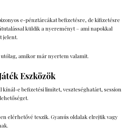
izonyos e-pénztárcákat befizetésre, de kifizetésre
tutalással küldik a nyereményt – ami napokkal
 jelent.
 utólag, amikor már nyertem valamit.
 Játék Eszközök
 kínál-e befizetési limitet, veszteséghatárt, session
 lehetőséget.
en elérhetővé teszik. Gyanús oldalak elrejtik vagy
nak.