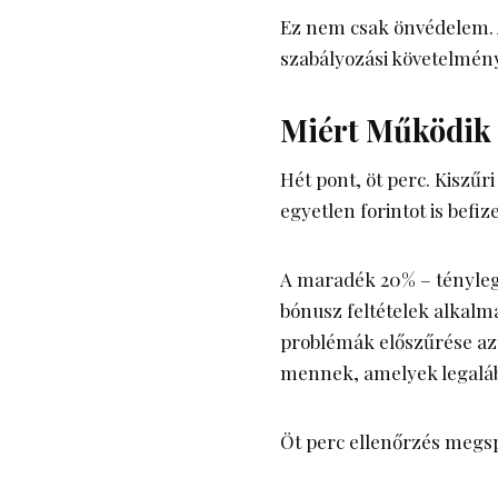
Ez nem csak önvédelem. A
szabályozási követelmén
Miért Működik 
Hét pont, öt perc. Kiszűr
egyetlen forintot is befiz
A maradék 20% – tényleges
bónusz feltételek alkalma
problémák előszűrése azt
mennek, amelyek legaláb
Öt perc ellenőrzés megspó