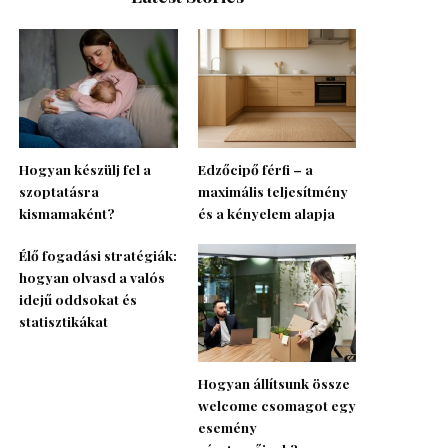
Hogyan készülj fel a
Edzőcipő férfi – a
szoptatásra
maximális teljesítmény
kismamaként?
és a kényelem alapja
Élő fogadási stratégiák:
hogyan olvasd a valós
idejű oddsokat és
statisztikákat
Hogyan állítsunk össze
welcome csomagot egy
esemény