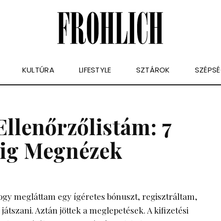
KULTÚRA
LIFESTYLE
SZTÁROK
SZÉPS
 Ellenőrzőlistám: 7
dig Megnézek
y megláttam egy ígéretes bónuszt, regisztráltam,
játszani. Aztán jöttek a meglepetések. A kifizetési