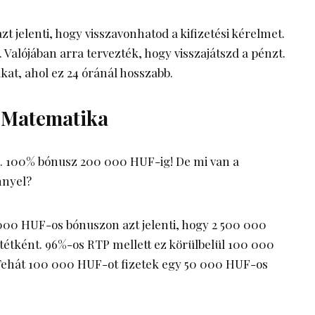
zt jelenti, hogy visszavonhatod a kifizetési kérelmet.
Valójában arra tervezték, hogy visszajátszd a pénzt.
kat, ahol ez 24 óránál hosszabb.
z Matematika
. 100% bónusz 200 000 HUF-ig! De mi van a
nnyel?
000 HUF-os bónuszon azt jelenti, hogy 2 500 000
étként. 96%-os RTP mellett ez körülbelül 100 000
Tehát 100 000 HUF-ot fizetek egy 50 000 HUF-os