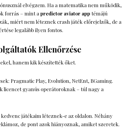
 bónusznál elvégzem. Ha a matematika nem működik,
k forrás – mint a
predictor aviator app
témájú
k, miért nem léteznek crash játék előrejelzők, de a
tése legalább ilyen fontos.
zolgáltatók Ellenőrzése
kel, hanem kik készítették őket.
ek: Pragmatic Play, Evolution, NetEnt, BGaming.
 licencet gyanús operátoroknak – túl nagy a
a kedvenc játékaim léteznek-e az oldalon. Néhány
klámoz, de pont azok hiányoznak, amiket szeretek.