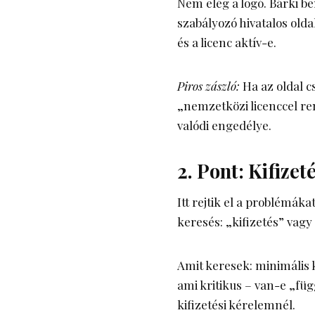
Nem elég a logó. Bárki b
szabályozó hivatalos old
és a licenc aktív-e.
Piros zászló:
Ha az oldal c
„nemzetközi licenccel re
valódi engedélye.
2. Pont: Kifizet
Itt rejtik el a problémáka
keresés: „kifizetés” vagy
Amit keresek: minimális ki
ami kritikus – van-e „füg
kifizetési kérelemnél.