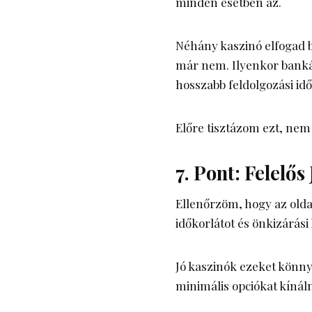
minden esetben az.
Néhány kaszinó elfogad b
már nem. Ilyenkor banká
hosszabb feldolgozási időt
Előre tisztázom ezt, nem
7. Pont: Felelős
Ellenőrzöm, hogy az oldal
időkorlátot és önkizárási
Jó kaszinók ezeket könny
minimális opciókat kínál