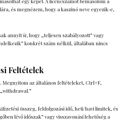
emásolhat egy képet. A licencszámot bemásolom a
alára, és megnézem, hogy a kaszinó neve egyezik-e,
sak annyit ír, hogy „teljesen szabályozott” vagy
ndelkezik” konkrét szám nélkül, általában nincs
ési Feltételek
t. Megnyitom az általános feltételeket, Ctrl+F,
 „withdrawal.”
fizetési összeg, feldolgozási idő, heti/havi limitek, és
gőben lévő időszak” vagy visszavonási lehetőség a