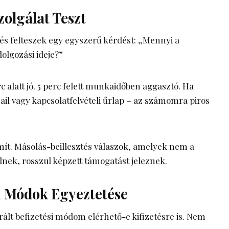
zolgálat Teszt
és felteszek egy egyszerű kérdést: „Mennyi a
dolgozási ideje?”
c alatt jó. 5 perc felett munkaidőben aggasztó. Ha
ail vagy kapcsolatfelvételi űrlap – az számomra piros
mít. Másolás-beillesztés válaszok, amelyek nem a
nek, rosszul képzett támogatást jeleznek.
si Módok Egyeztetése
lt befizetési módom elérhető-e kifizetésre is. Nem