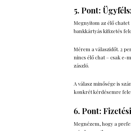
5. Pont: Ügyféls
Megnyitom az élő chatet 
bankkártyás kifizetés fel
Mérem a válaszidőt. 2 per
nincs élő chat – csak e-m
zászló.
A válasz minősége is szá
konkrét kérdésemre felel
6. Pont: Fizeté
Megnézem, hogy a preferá