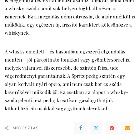
is elegendő a testes ital fellazításához. Adekvát példa lehet
a whisky-szóda, amit sok helyen highball néven is
ismernek. Ez a megoldás némi citrussla, de akár anélkül is
működik, egy egészen új, frissító karaktert kölcsönözve a
whiskynek.
A whisky emellett – és hasonlóan egyszerű elgondolás
mentén – jól párosítható tonikkal vagy gyömbérsörrel is,
melyek valamivel fűszeresebb, de szintén friss, üde
végeredményt garantálnak. A Spritz pedig szintén egy
olyan kedvelt nyári opció, ami nem csak bor és szóda
keverékével működik jól. Ez esetben az alapot a whisky-
szóda jelenti, ezt pedig kreatívan gazdagíthatjuk
különböző citrusokkal vagy gyümölcslevekkel.
MEGOSZTÁS