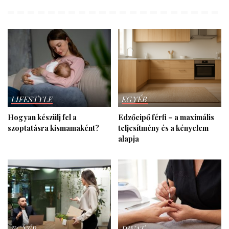
LIFESTYLE
EGYÉB
Hogyan készülj fel a
Edzőcipő férfi – a maximális
szoptatásra kismamaként?
teljesítmény és a kényelem
alapja