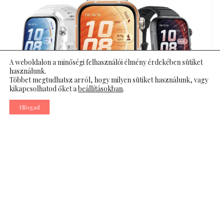
A weboldalon a minőségi felhasználói élmény érdekében sütiket
használunk.
Többet megtudhatsz arról, hogy milyen sütiket használunk, vagy
kikapcsolhatod őket a
beállításokban
.
Elfogad
A modern városi életforma gyakran egyet jelent a
folyamatos rohanással, a szoros határidőkkel és a
multitaskinggal. Ebben a felgyorsult világban egyre
többen ismerik fel a fizikai aktivitás és az énidő
fontosságát, még ha csak rövid időre is. A technológia
feladata itt az, hogy ne plusz terhet rójon ránk, hanem
segítsen megtalálni az egyensúlyt a munka és a
magánélet, a mozgás és a pihenés között.