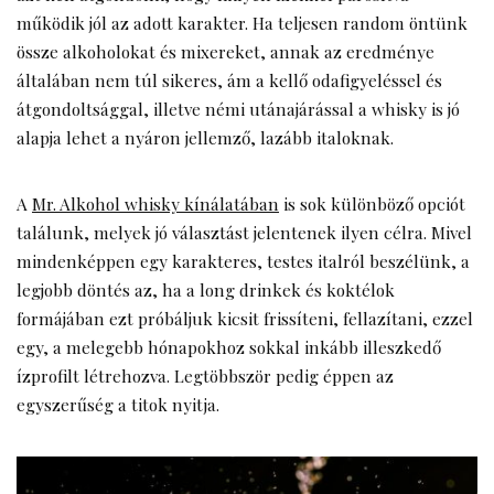
működik jól az adott karakter. Ha teljesen random öntünk
össze alkoholokat és mixereket, annak az eredménye
általában nem túl sikeres, ám a kellő odafigyeléssel és
átgondoltsággal, illetve némi utánajárással a whisky is jó
alapja lehet a nyáron jellemző, lazább italoknak.
A
Mr. Alkohol whisky kínálatában
is sok különböző opciót
találunk, melyek jó választást jelentenek ilyen célra. Mivel
mindenképpen egy karakteres, testes italról beszélünk, a
legjobb döntés az, ha a long drinkek és koktélok
formájában ezt próbáljuk kicsit frissíteni, fellazítani, ezzel
egy, a melegebb hónapokhoz sokkal inkább illeszkedő
ízprofilt létrehozva. Legtöbbször pedig éppen az
egyszerűség a titok nyitja.