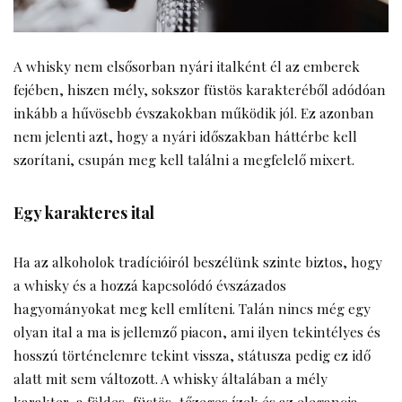
A whisky nem elsősorban nyári italként él az emberek
fejében, hiszen mély, sokszor füstös karakteréből adódóan
inkább a hűvösebb évszakokban működik jól. Ez azonban
nem jelenti azt, hogy a nyári időszakban háttérbe kell
szorítani, csupán meg kell találni a megfelelő mixert.
Egy karakteres ital
Ha az alkoholok tradícióiról beszélünk szinte biztos, hogy
a whisky és a hozzá kapcsolódó évszázados
hagyományokat meg kell említeni. Talán nincs még egy
olyan ital a ma is jellemző piacon, ami ilyen tekintélyes és
hosszú történelemre tekint vissza, státusza pedig ez idő
alatt mit sem változott. A whisky általában a mély
karakter, a földes, füstös, tőzeges ízek és az elegancia