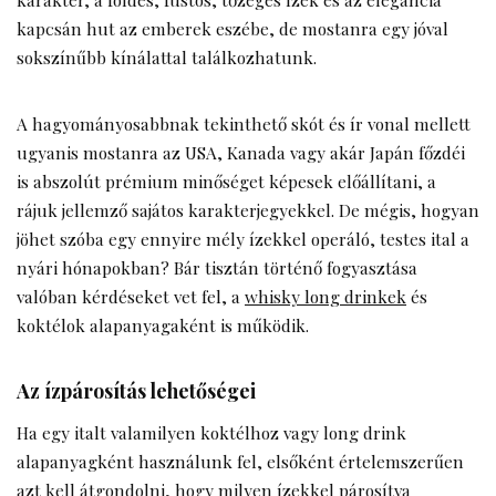
kapcsán hut az emberek eszébe, de mostanra egy jóval
sokszínűbb kínálattal találkozhatunk.
A hagyományosabbnak tekinthető skót és ír vonal mellett
ugyanis mostanra az USA, Kanada vagy akár Japán főzdéi
is abszolút prémium minőséget képesek előállítani, a
rájuk jellemző sajátos karakterjegyekkel. De mégis, hogyan
jöhet szóba egy ennyire mély ízekkel operáló, testes ital a
nyári hónapokban? Bár tisztán történő fogyasztása
valóban kérdéseket vet fel, a
whisky long drinkek
és
koktélok alapanyagaként is működik.
Az ízpárosítás lehetőségei
Ha egy italt valamilyen koktélhoz vagy long drink
alapanyagként használunk fel, elsőként értelemszerűen
azt kell átgondolni, hogy milyen ízekkel párosítva