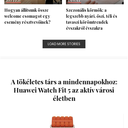
EGYÉB
DIVAT
Hogyan állítsunk össze
Szezonális körmök: a
welcome csomagot egy
legszebb nyári, őszi, téli és
esemény résztvevőinek?
tavaszi köröm­trendek
évszakról évszakra
LOAD MORE STORIES
A tökéletes társ a mindennapokhoz:
Huawei Watch Fit 5 az aktív városi
életben