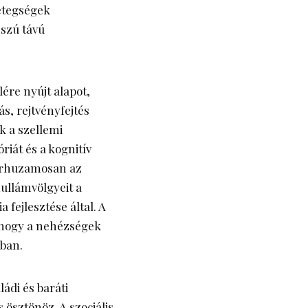
etegségek
sszú távú
lére nyújt alapot,
ás, rejtvényfejtés
k a szellemi
iát és a kognitív
párhuzamosan az
hullámvölgyeit a
 fejlesztése által. A
 hogy a nehézségek
kban.
ládi és baráti
 ösztönöz. A szociális