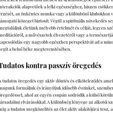
interakciók alapvetőek a lelki egészséghez, hiszen csökken
érzését, az önkéntes munka vagy a különböző klubokhoz v
támogató közeget biztosít. Végül a spirituális növekedés s
megtaláljuk életünk mélyebb értelmét és célját, legyen szó
meditációról, a művészetek élvezetéről vagy a természetjár
kapcsolódás egy nagyobb egészhez perspektívát ad a mi
segít a belső béke megteremtésében.
Tudatos kontra passzív öregedés
A tudatos öregedés egy aktív döntés és elköteleződés amell
magunk formáljuk és irányítjuk idősebb éveinket, szemben
öregedéssel, ahol az egyén csupán sodródik a külső körül
társadalmi elvárásokkal. A különbség lényege az alkotói sz
míg a tudatos megközelítés az élet aktív alakítójává tesz, 