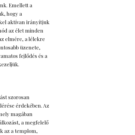
nk. Emellett a
uk, hogy a
l aktívan irányítjuk
smód az élet minden
 az elmére, a lélekre
fontosabb üzenete,
amatos fejlődés és a
kezeljük.
ást szorosan
elérése érdekében. Az
 amely magában
álkozást, a megfelelő
nk az a templom,