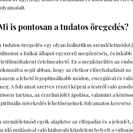
folyamatait.
Mi is pontosan a tudatos öregedés?
A
tudatos öregedés egy olyan holisztikus szemléletmódot
j
túlmutat a fizikai állapot egyszerű megőrzésén, és inkább
életfilozófiaként értelmezhető. Ez a megközelítés az embe
fókuszálva segít abban, hogy az életkor előrehaladását ne 
hanem a lehető legoptimálisabb módon, energiával és valódi
meg. A folyamat szerves részét képezi a testről való gond
frissen tartása, az érzelmi jólét ápolása, valamint a közössé
spirituális növekedés lehetőségeinek folyamatos keresése.
A szemléletmód egyik alapköve az elfogadás és a jelenlét, a
az idő múlásával való hiábavaló küzdelem helyett a változá