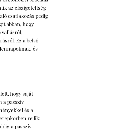
tik az elszigeteltség
aló csatlakozás pedig
egít abban, hogy
 vallásról,
ásról. Ez a belső
ndennapoknak, és
ett, hogy saját
 a passzív
ményekkel és a
erepkörben rejlik:
addig a passzív