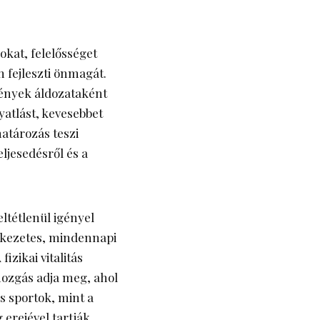
okat, felelősséget
n fejleszti önmagát.
ények áldozataként
yatlást, kevesebbet
határozás teszi
ljesedésről és a
ltétlenül igényel
etkezetes, mindennapi
izikai vitalitás
mozgás adja meg, ahol
s sportok, mint a
 erejével tartják