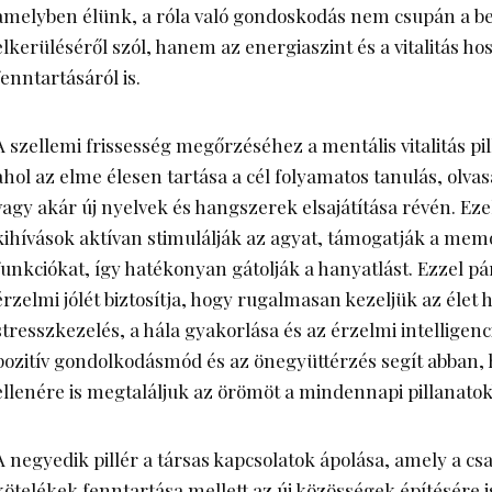
amelyben élünk, a róla való gondoskodás nem csupán a b
elkerüléséről szól, hanem az energiaszint és a vitalitás ho
fenntartásáról is.
A szellemi frissesség megőrzéséhez a mentális vitalitás pil
ahol az elme élesen tartása a cél folyamatos tanulás, olvas
vagy akár új nyelvek és hangszerek elsajátítása révén. Eze
kihívások aktívan stimulálják az agyat, támogatják a memór
funkciókat, így hatékonyan gátolják a hanyatlást. Ezzel 
érzelmi jólét biztosítja, hogy rugalmasan kezeljük az élet 
stresszkezelés, a hála gyakorlása és az érzelmi intelligencia
pozitív gondolkodásmód és az önegyüttérzés segít abban,
ellenére is megtaláljuk az örömöt a mindennapi pillanato
A negyedik pillér a társas kapcsolatok ápolása, amely a csa
kötelékek fenntartása mellett az új közösségek építésére is