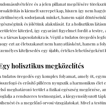
tudomásulvételére és a jelen pillanat megélésére törekszü
proaktivitás is kiemelt szerepet kap, hiszen így nem hagyj
körülmények sodorjanak minket, hanem saját döntéseinkke
egészségünk és jólétünk
alakulását. Ez a holisztikus látá
területére kiterjed, így egyaránt figyelmet fordít a testre,
és a társas kapcsolatokra is. Végül a tudatos öregedés leg
hogy ezt az életszakaszt nem hanyatlásként, hanem a foly
személyes kiteljesedés egy újabb, értékes lehetőségeként 
Egy holisztikus megközelítés
A tudatos öregedés egy komplex folyamat, amely öt, egym
összefogó és erősítő pilléren nyugszik a harmonikus élet 
első meghatározó terület a fizikai egészség megőrzése,
foglalja a rendszeres testmozgást, a kiegyensúlyozott tápl
pihenést és a megelőző orvosi vizsgálatokat. Mivel a testü