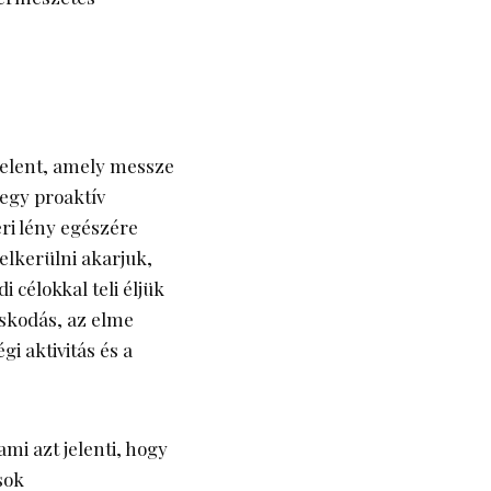
elent, amely messze
 egy proaktív
ri lény egészére
elkerülni akarjuk,
 célokkal teli éljük
oskodás, az elme
gi aktivitás és a
mi azt jelenti, hogy
sok