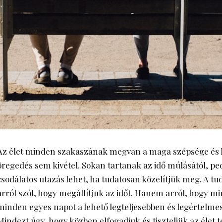
Az élet minden szakaszának megvan a maga szépsége és k
öregedés sem kivétel. Sokan tartanak az idő múlásától, pe
csodálatos utazás lehet, ha tudatosan közelítjük meg. A t
arról szól, hogy megállítjuk az időt. Hanem arról, hogy m
minden egyes napot a lehető legteljesebben és legértelme
Mindezt úgy, hogy közben elfogadjuk és tiszteljük az élet