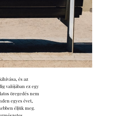
ihívása, és az
dig valójában ez egy
udatos öregedés nem
inden egyes évet,
sebben éljük meg.
 természetes