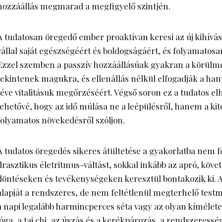
hozzáállás megmarad a megfigyelő szintjén.
A tudatosan öregedő ember proaktívan keresi az új kihívás
vállal saját egészségéért és boldogságáért, és folyamatosa
Ezzel szemben a passzív hozzáállásúak gyakran a körülm
tekintenek magukra, és ellenállás nélkül elfogadják a han
téve vitalitásuk megőrzéséért. Végső soron ez a tudatos el
lehetővé, hogy az idő múlása ne a leépülésről, hanem a kite
folyamatos növekedésről szóljon.
A tudatos öregedés sikeres átültetése a gyakorlatba nem fe
drasztikus életritmus-váltást, sokkal inkább az apró, köv
döntéseken és tevékenységeken keresztül bontakozik ki. A f
alapját a rendszeres, de nem feltétlenül megterhelő test
a napi legalább harmincperces séta vagy az olyan kímélete
jóga, a tai chi, az úszás és a kerékpározás, a rendszeresség