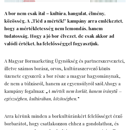
A bor nem csak ital – kultúra, hangulat, élmény,
közösség. A „
Tiéd a mérték!
” kampány arra emlékeztet,
hogy a mértékletesség nem lemondás, hanem
tudatosság. Hogy a jó bor élvezet, de csak akkor ad
valódi értéket, ha felelősséggel fogyasztjuk.
A Magyar Bormarketing Ügynökség és partnerszervezetei,
illetve számos borász, orvos, kultúraszervező közös
üzenete egyszerű: a bor része a magyar hagyománynak,
de nem a túlzásról, hanem az egyensúlyról szól.Ahogy a
kampány fogalmaz: „
A mérték nem korlát, hanem iránytű –
egészségben, kultúrában, közösségben.
”
Arra kérünk minden a borkultúránkért felelősséget érző
borbarátot, hogy csatlakozzon ehhez a gondolathoz, és