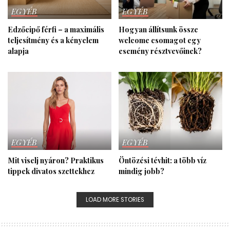
EGYÉB
EGYÉB
Edzőcipő férfi – a maximális
Hogyan állítsunk össze
teljesítmény és a kényelem
welcome csomagot egy
alapja
esemény résztvevőinek?
EGYÉB
EGYÉB
Mit viselj nyáron? Praktikus
Öntözési tévhit: a több víz
tippek divatos szettekhez
mindig jobb?
LOAD MORE STORIES