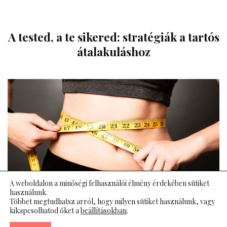
A tested, a te sikered: stratégiák a tartós
átalakuláshoz
A weboldalon a minőségi felhasználói élmény érdekében sütiket
használunk.
Többet megtudhatsz arról, hogy milyen sütiket használunk, vagy
A fogyás és az életmódváltás sokak számára nem csupán
kikapcsolhatod őket a
beállításokban
.
fizikai, hanem lelki kihívás is. Rengetegen tapasztalják,