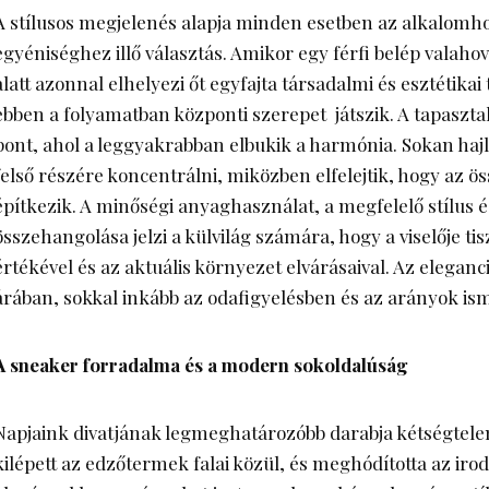
A stílusos megjelenés alapja minden esetben az alkalomho
egyéniséghez illő választás. Amikor egy férfi belép valaho
alatt azonnal elhelyezi őt egyfajta társadalmi és esztétikai
ebben a folyamatban központi szerepet játszik. A tapasztal
pont, ahol a leggyakrabban elbukik a harmónia. Sokan ha
felső részére koncentrálni, miközben elfelejtik, hogy az ös
építkezik. A minőségi anyaghasználat, a megfelelő stílus é
összehangolása jelzi a külvilág számára, hogy a viselője tis
értékével és az aktuális környezet elvárásaival. Az eleganc
árában, sokkal inkább az odafigyelésben és az arányok ism
A sneaker forradalma és a modern sokoldalúság
Napjaink divatjának legmeghatározóbb darabja kétségtele
kilépett az edzőtermek falai közül, és meghódította az irod