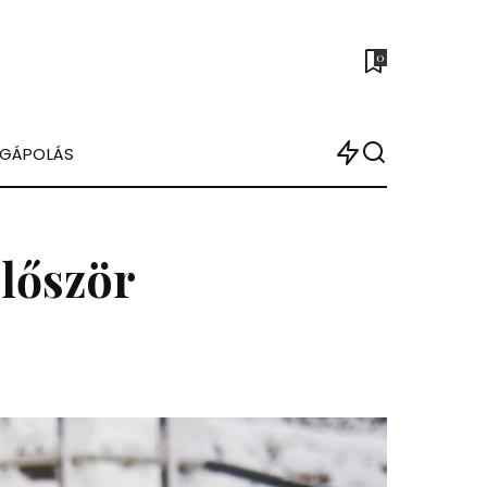
0
ÉGÁPOLÁS
először