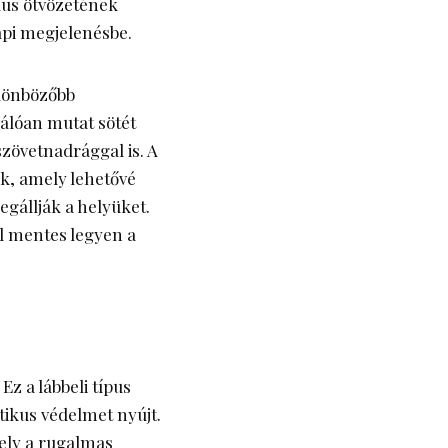
lus ötvözetének
api megjelenésbe.
ülönbözőbb
válóan mutat sötét
zövetnadrággal is. A
k, amely lehetővé
egállják a helyüket.
ll mentes legyen a
Ez a lábbeli típus
tikus védelmet nyújt.
mely a rugalmas