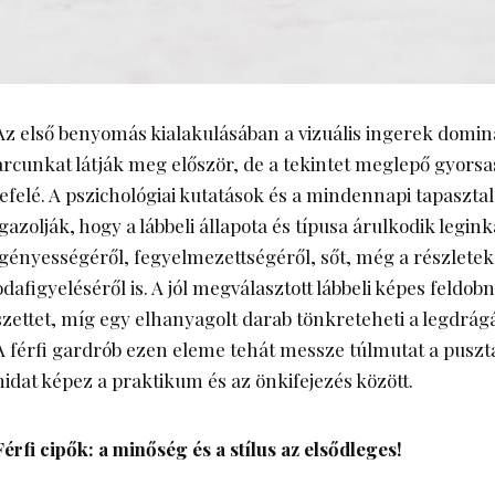
Az első benyomás kialakulásában a vizuális ingerek domi
arcunkat látják meg először, de a tekintet meglepő gyors
lefelé. A pszichológiai kutatások és a mindennapi tapaszta
igazolják, hogy a lábbeli állapota és típusa árulkodik legink
igényességéről, fegyelmezettségéről, sőt, még a részletek
odafigyeléséről is. A jól megválasztott lábbeli képes feldob
szettet, míg egy elhanyagolt darab tönkreteheti a legdrágá
A férfi gardrób ezen eleme tehát messze túlmutat a puszt
hidat képez a praktikum és az önkifejezés között.
Férfi cipők: a minőség és a stílus az elsődleges!