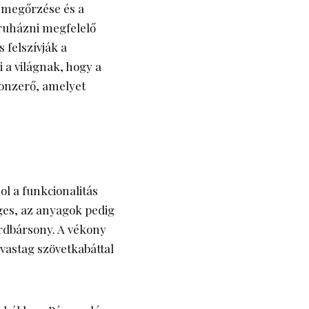
k megőrzése és a
eruházni megfelelő
 felszívják a
i a világnak, hogy a
 vonzerő, amelyet
hol a funkcionalitás
ges, az anyagok pedig
ordbársony. A vékony
 vastag szövetkabáttal