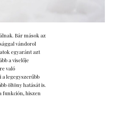
nálnak. Bár mások az
asággal vándorol
latok egyaránt azt
ább a viselője
re való
ni a legegyszerűbb
bb öltöny hatását is.
a funkción, hiszen