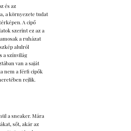
z és az
va, a környezete tudat
 térképen. A cipő
atok szerint ez az a
jlamosak a ruházat
szkép alulról
s a színvilág
ztában van a saját
ia nem a férfi cipők
eretében rejlik.
nül a sneaker. Mára
ákat, sőt, akár az