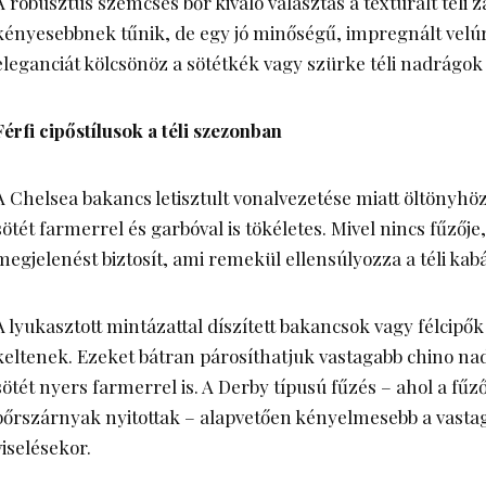
A robusztus szemcsés bőr kiváló választás a texturált téli 
kényesebbnek tűnik, de egy jó minőségű, impregnált velú
eleganciát kölcsönöz a sötétkék vagy szürke téli nadrágok
Férfi cipőstílusok a téli szezonban
A
Chelsea bakancs
letisztult vonalvezetése miatt öltönyhöz
sötét farmerrel és garbóval is tökéletes. Mivel nincs fűzője
megjelenést biztosít, ami remekül ellensúlyozza a téli kab
A lyukasztott mintázattal díszített bakancsok vagy félcipő
keltenek. Ezeket bátran párosíthatjuk vastagabb
chino na
sötét nyers farmerrel is. A Derby típusú fűzés – ahol a fűz
bőrszárnyak nyitottak – alapvetően kényelmesebb a vastag
viselésekor.