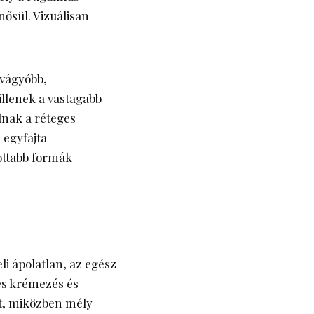
ősül. Vizuálisan
dvágyóbb,
illenek a vastagabb
dnak a réteges
egyfajta
ottabb formák
li ápolatlan, az egész
res krémezés és
ét, miközben mély