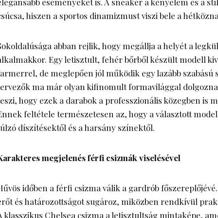
elegánsabb eseményeket is. A sneaker a kényelem és a stí
csúcsa, hiszen a sportos dinamizmust viszi bele a hétközn
Sokoldalúsága abban rejlik, hogy megállja a helyét a legk
alkalmakkor. Egy letisztult, fehér bőrből készült modell ki
farmerrel, de meglepően jól működik egy lazább szabású s
tervezők ma már olyan kifinomult formavilággal dolgozna
teszi, hogy ezek a darabok a professzionális közegben is m
Ennek feltétele természetesen az, hogy a választott mode
túlzó díszítésektől és a harsány színektől.
Karakteres megjelenés férfi csizmák viselésével
Hűvös időben a férfi csizma válik a gardrób főszereplőjévé. 
erőt és határozottságot sugároz, miközben rendkívül prak
A klasszikus Chelsea csizma a letisztultság mintaképe, a