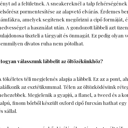
fényt ad a felületnek. A sneakereknél a talp fehérségéne
felsőrész pormentesítése az alapvető elvárás. Érdemes b
sámfákra, amelyek segítenek megőrizni a cipő formáját, és
nedvességet a használat után. A gondozott lábbeli azt üzen
tulajdonosa tiszteli a tárgyait és önmagát. Ez pedig olyan
semmilyen divatos ruha nem pótolhat.
Hogyan válasszunk lábbelit az öltözékünkhöz?
A tökéletes téli megjelenés alapja a lábbeli. Ez az a pont, a
találkozik az esztétikummal. Télen az öltözködésünk réte
nehezebbek. Megjelenik a gyapjú, a flanel, a tweed és a k
talpú, finom bőrből készült oxford cipő furcsán hathat egy
és sállal.