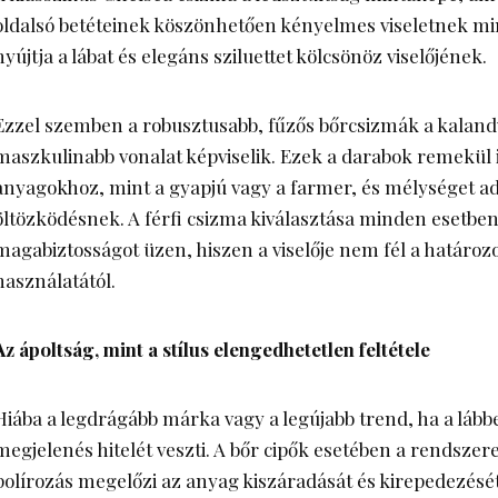
oldalsó betéteinek köszönhetően kényelmes viseletnek min
nyújtja a lábat és elegáns sziluettet kölcsönöz viselőjének.
Ezzel szemben a robusztusabb, fűzős bőrcsizmák a kalan
maszkulinabb vonalat képviselik. Ezek a darabok remekül 
anyagokhoz, mint a gyapjú vagy a farmer, és mélységet a
öltözködésnek. A
férfi csizma kiválasztása
minden esetben 
magabiztosságot üzen, hiszen a viselője nem fél a határoz
használatától.
Az ápoltság, mint a stílus elengedhetetlen feltétele
Hiába a legdrágább márka vagy a legújabb trend, ha a lábbe
megjelenés hitelét veszti. A bőr cipők esetében a rendsze
polírozás megelőzi az anyag kiszáradását és kirepedezés