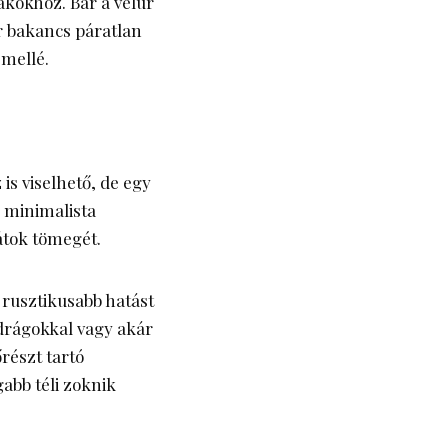
zakókhoz. Bár a velúr
r bakancs páratlan
 mellé.
 is viselhető, de egy
, minimalista
átok tömegét.
k rusztikusabb hatást
drágokkal
vagy akár
őrészt tartó
abb téli zoknik