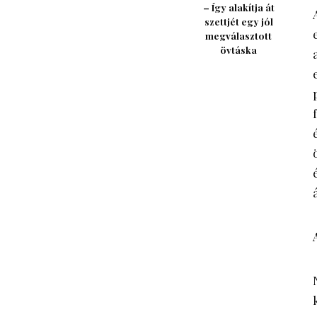
– Így alakítja át
szettjét egy jól
megválasztott
övtáska