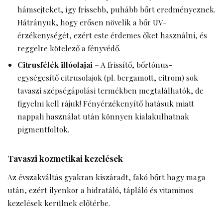
hámsejteket, így frissebb, puhább bőrt eredményeznek.
Hátrányuk, hogy erősen növelik a bőr UV-
érzékenységét, ezért este érdemes őket használni, és
reggelre kötelező a fényvédő.
Citrusfélék illóolajai
– A frissítő, bőrtónus-
egységesítő citrusolajok (pl. bergamott, citrom) sok
tavaszi szépségápolási termékben megtalálhatók, de
figyelni kell rájuk! Fényérzékenyítő hatásuk miatt
nappali használat után könnyen kialakulhatnak
pigmentfoltok.
Tavaszi kozmetikai kezelések
Az évszakváltás gyakran kiszáradt, fakó bőrt hagy maga
után, ezért ilyenkor a hidratáló, tápláló és vitaminos
kezelések kerülnek előtérbe.