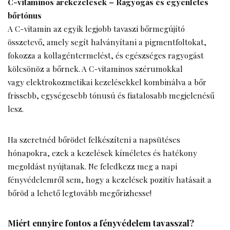
C-vitaminos arckezelések – Ragyogás és egyenletes
bőrtónus
A C-vitamin az egyik legjobb tavaszi bőrmegújító
összetevő, amely segít halványítani a pigmentfoltokat,
fokozza a kollagéntermelést, és egészséges ragyogást
kölcsönöz a bőrnek. A C-vitaminos szérumokkal
vagy elektrokozmetikai kezelésekkel kombinálva a bőr
frissebb, egységesebb tónusú és fiatalosabb megjelenésű
lesz.
Ha szeretnéd bőrödet felkészíteni a napsütéses
hónapokra, ezek a kezelések kíméletes és hatékony
megoldást nyújtanak. Ne feledkezz meg a napi
fényvédelemről sem, hogy a kezelések pozitív hatásait a
bőröd a lehető legtovább megőrizhesse!
Miért ennyire fontos a fényvédelem tavasszal?