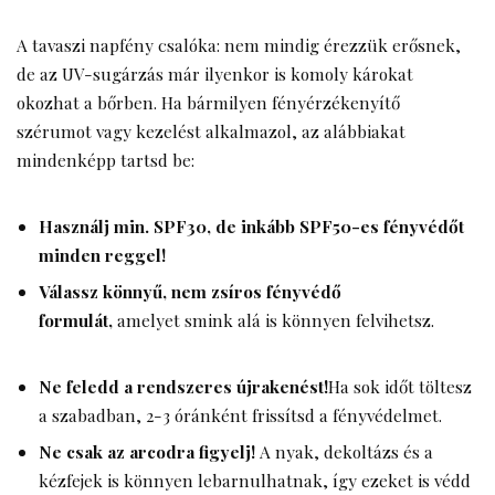
A tavaszi napfény csalóka: nem mindig érezzük erősnek,
de az UV-sugárzás már ilyenkor is komoly károkat
okozhat a bőrben. Ha bármilyen fényérzékenyítő
szérumot vagy kezelést alkalmazol, az alábbiakat
mindenképp tartsd be:
Használj min. SPF30, de inkább SPF50-es fényvédőt
minden reggel!
Válassz könnyű, nem zsíros fényvédő
formulát,
amelyet smink alá is könnyen felvihetsz.
Ne feledd a rendszeres újrakenést!
Ha sok időt töltesz
a szabadban, 2-3 óránként frissítsd a fényvédelmet.
Ne csak az arcodra figyelj!
A nyak, dekoltázs és a
kézfejek is könnyen lebarnulhatnak, így ezeket is védd