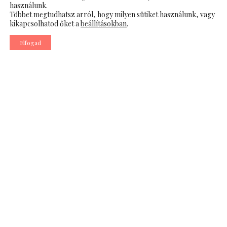
használunk.
Többet megtudhatsz arról, hogy milyen sütiket használunk, vagy
kikapcsolhatod őket a
beállításokban
.
Elfogad
A japán kultúra mindig is nagy hangsúlyt fektetett a testi
és lelki egyensúlyra, hiszen a szépség nem csupán külső
adottságokból fakad, hanem a belső harmónia és a
megfelelő gondoskodás eredménye is. A japán
arcmasszázs, amely évszázados hagyományokkal
rendelkezik, és nemcsak a bőr állapotát javítja, hanem
mély relaxációt is biztosít, tökéletes választás azok
számára, akik a természetes szépségmegőrzés és a
holisztikus szemléletmód hívei.
A japán arcmasszázs előnyei
A
japán arcmasszázs
egy precízen kidolgozott technika,