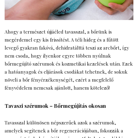
Ahogy a természet újjáéled tavasszal, a bőrünk is
megérdemel egy kis frissítést. A téli hideg és a fűtött
levegő gyakran fakóvá, dehidratálttá teszi az arcbőrt, így
nem csoda, hogy ilyenkor egyre többen nyúlnak
bőrmegújító szérumok és kozmetikai kezelések után. Ezek
a hatóanyagok és eljárások csodákat tehetnek, de sokuk
növeli a bőr fényérzékenységét, ezért a megfelelő
fényvédelem nemcsak ajánlott, hanem kötelező!
Tavaszi szérumok – Bőrmegújítás okosan
Tavasszal különösen népszerűek azok a szérumok,
amelyek segítenek a bőr regenerációjában, fokozzák a