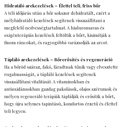
Hidratáló arckezelések – Élettel teli, friss bőr
A téli időjárás után a bőr sokszor dehidratált, ezért a
mélyhidratáló kezelések segítenek visszaállítani a
megfelelő nedvességtartalmat. A hialuronsavas és
oxigénterápiás kezelések feltöltik a bőrt, kisimítják a
finom ráncokat, és ragyogóbbá varázsolják az arcot.
Tápláló arckezelések – Bőrerősítés és regeneráció
Ha a bőröd száraz, fakó, fáradtnak tűnik vagy elvesztette
rugalmasságát, a tápláló kezelések segítenek
visszaállítani vitalitását. A vitaminokban és
antioxidánsokban gazdag pakolások, olajos szérumok és
mélyen regeneráló terápiák táplálják és erősítik a bőrt,
hogy újra selymes tapintású, komfortos érzetű és élettel
teli legyen.