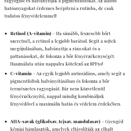
ragyogást és halványítják a pigmentfoltokat. Az alábbi
hatóanyagokat érdemes beépíteni a rutinba, de csak
tudatos fényvédelemmel!
Retinol (A-vitamin)
– Ha simább, feszesebb bőrt
szeretnél, a retinol a legjobb barátod. Segít a sejtek
megújulásában, halványítja a ráncokat és a
pattanásokat, de fokozza a bőr fényérzékenységét.
Használata után nappalra kötelező az SPF50!
C-vitamin
– Az egyik legjobb antioxidáns, amely segít a
pigmentfoltok halványításában és fokozza a bőr
természetes ragyogását. Bár nem közvetlenül
fényérzékenyítő, nappal mindig kombináljuk
fényvédővel a maximális hatás és védelem érdekében.
AHA-savak (glikolsav, tejsav, mandulasav)
– Gyengéd
kémiai hámlasztók, amelyek eltávolítják az elhalt