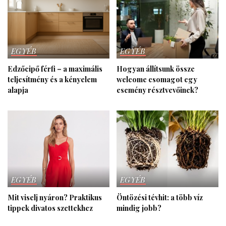
EGYÉB
EGYÉB
Edzőcipő férfi – a maximális
Hogyan állítsunk össze
teljesítmény és a kényelem
welcome csomagot egy
alapja
esemény résztvevőinek?
EGYÉB
EGYÉB
Mit viselj nyáron? Praktikus
Öntözési tévhit: a több víz
tippek divatos szettekhez
mindig jobb?