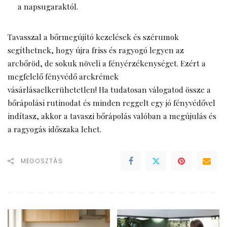
a napsugaraktól.
Tavasszal a bőrmegújító kezelések és szérumok
segíthetnek, hogy újra friss és ragyogó legyen az
arcbőröd, de sokuk növeli a fényérzékenységet. Ezért a
megfelelő
fényvédő arckrémek
vásárlása
elkerühetetlen! Ha tudatosan válogatod össze a
bőrápolási rutinodat és minden reggelt egy jó fényvédővel
indítasz, akkor a tavaszi bőrápolás valóban a megújulás és
a ragyogás időszaka lehet.
MEGOSZTÁS