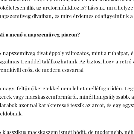
tökéletesen illik az arcformánkhoz is? Lássuk, mi a helyze
napszemüveg divatban, és mire érdemes odafigyelnünk a 
Mi a menő a napszemüveg piacon?
A napszemüveg divat éppoly változatos, mint a ruhaipar, é
izgalmas trenddel találkozhatunk. Az biztos, hogy a retró 
rendkívül erős, de modern csavarral.
A nagy, feltűnő keretekkel nem lehet melléfogni idén. Leg
kerek vagy macskaszemformáról, minél hangsúlyosabb, an
darabok azonnal karakteressé teszik az arcot, és egy egysz
feldobnak.
A klasszikus macskaszem ismét hódít, de modernebb, néh