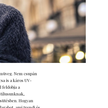
szemüveg. Nem csupán
sa is a káros UV-
 feldobja a
stílusunknak,
psütésben. Hogyan
darabot, ami trendi és