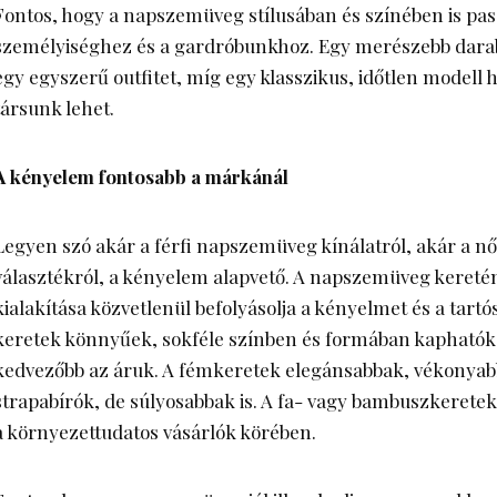
Fontos, hogy a napszemüveg stílusában és színében is pas
személyiséghez és a gardróbunkhoz. Egy merészebb darab
egy egyszerű outfitet, míg egy klasszikus, időtlen modell 
társunk lehet.
A kényelem fontosabb a márkánál
Legyen szó akár a
férfi napszemüveg kínálatról
, akár a
nő
választékról
, a kényelem alapvető. A napszemüveg kereté
kialakítása közvetlenül befolyásolja a kényelmet és a tar
keretek könnyűek, sokféle színben és formában kaphatók,
kedvezőbb az áruk. A fémkeretek elegánsabbak, vékonyab
strapabírók, de súlyosabbak is. A fa- vagy bambuszkeret
a környezettudatos vásárlók körében.