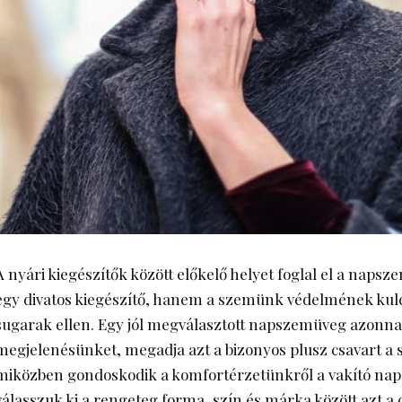
A nyári kiegészítők között előkelő helyet foglal el a nap
egy divatos kiegészítő, hanem a szemünk védelmének kulc
sugarak ellen. Egy jól megválasztott napszemüveg azonnal
megjelenésünket, megadja azt a bizonyos plusz csavart a 
miközben gondoskodik a komfortérzetünkről a vakító na
válasszuk ki a rengeteg forma, szín és márka között azt a 