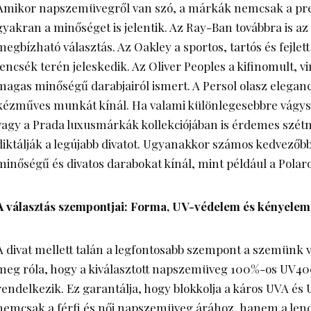
Amikor napszemüvegről van szó, a márkák nemcsak a pre
gyakran a minőséget is jelentik. Az Ray-Ban továbbra is az
megbízható választás. Az Oakley a sportos, tartós és fejlet
lencsék terén jeleskedik. Az Oliver Peoples a kifinomult, vi
magas minőségű darabjairól ismert. A Persol olasz eleganc
kézműves munkát kínál. Ha valami különlegesebbre vágysz,
vagy a Prada luxusmárkák kollekciójában is érdemes szétn
diktálják a legújabb divatot. Ugyanakkor számos kedvezőbb
minőségű és divatos darabokat kínál, mint például a Polar
A választás szempontjai: Forma, UV-védelem és kényelem
A divat mellett talán a legfontosabb szempont a szemünk
meg róla, hogy a kiválasztott napszemüveg 100%-os UV
rendelkezik. Ez garantálja, hogy blokkolja a káros UVA és
nemcsak a férfi és női napszemüveg árához, hanem a len