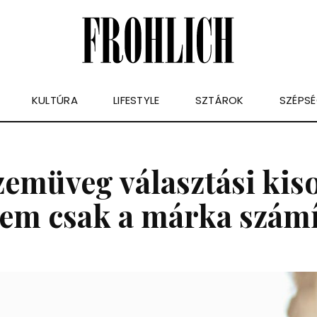
KULTÚRA
LIFESTYLE
SZTÁROK
SZÉPS
emüveg választási kis
em csak a márka számí