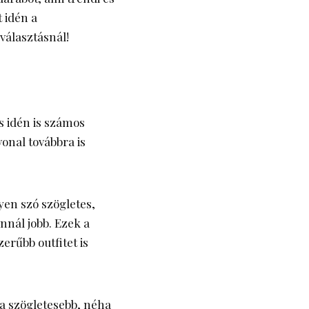
t idén a
választásnál!
s idén is számos
vonal továbbra is
yen szó szögletes,
nál jobb. Ezek a
erűbb outfitet is
a szögletesebb, néha