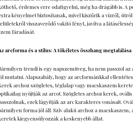
köthető, érdemes erre odafigyelni, még ha drágább is. A po
extra kényelmet biztosítanak, mivel kiszűrik a vízről, útró
felületekről visszaverődő vakító fényt, javítva a látáséless
szem fáradását.
Az arcforma és a stílus: A tökéletes összhang megtalálása
Bármilyen trendi is egy napszemüveg, ha nem passzol az
jól mutatni. Alapszabály, hogy az arcformánkkal ellentétes
Kerek archoz szögletes, téglalap vagy macskaszem kerete
optikailag nyújtják az arcot. Szögletes archoz kerek, ováli
passzolnak, ezek lágyítják az arc karakteres vonásait. Ovál
bármilyen forma jól áll. Szív alakú archoz a macskaszem, a
keretek kiegyensúlyozzák a keskenyebb állat.