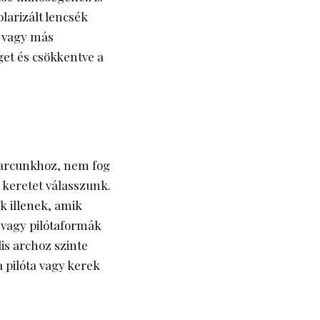
larizált lencsék
l vagy más
éget és csökkentve a
 arcunkhoz, nem fog
 keretet válasszunk.
k illenek, amik
s vagy pilótaformák
is archoz szinte
 pilóta vagy kerek