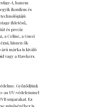
stige-t, hanem
 egyik ikonikus és
t technológiájú
ntage ihletésű,
iát és precíz
 a Celine, a Gucci
ézni, hiszen ők
 árú márka is kiváló
oid vagy a Hawkers.
 védelme. Győződjünk
400-as UV-védelemmel
 UVB sugarakat. Ez
cse minőségéhez is