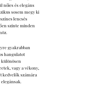
ül nőies és elegáns
szikus sosem megy ki
 színes lencsés
tően szinte minden
nöz.
egyre gyakrabban
os hangulatot
k különösen
retek, vagy a vékony,
ust kedvelők számára
s elegánsak.