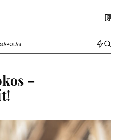
0
ÉGÁPOLÁS
okos –
t!