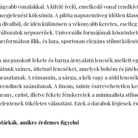
lágyabb vonalakkal. A kifelé ívelő, emelkedő vonal rendkív
megjelenést kölcsönöz. A pilóta napszemüveg időtlen klas
a divatból, de idén különösen a vékonyabb keretes, esetleg
változatok népszerűek. Univerzális formájának köszönhe
arcformához illik, és laza, sportosan elegáns stílust kölcsö
A megszokott fekete és barna árnyalatú lencsék mellett 
látunk színes, áttetsző lencséket, amelyek bohém és játék
árasztanak. A rózsaszín, a sárga, a kék vagy a zöld lencsé
trendinek számítanak. A finom, szinte észrevehetetlen ke
arany, ezüst, illetve fekete fémkeretek a minimalista stíl
jelentenek tökéletes választást. Ezek a darabok légiesek é
Márkák, amikre érdemes figyelni