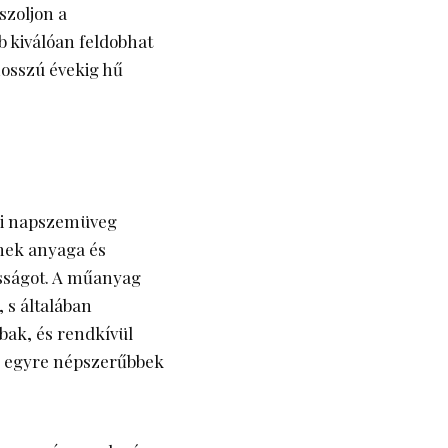
szoljon a
 kiválóan feldobhat
hosszú évekig hű
i napszemüveg
nek anyaga és
tósságot. A műanyag
 s általában
bak, és rendkívül
ek egyre népszerűbbek