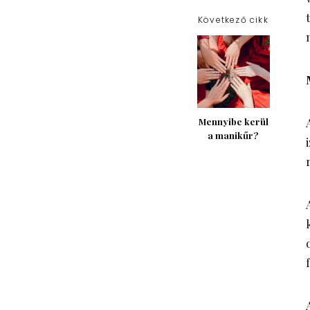
Következő cikk
Mennyibe kerül
a manikűr?