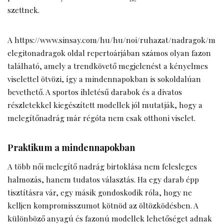
szettnek.
A
https://www.sinsay.com/hu/hu/noi/ruhazat/nadragok/m
elegitonadragok
oldal repertoárjában számos olyan fazon
található, amely a trendkövető megjelenést a kényelmes
viselettel ötvözi, így a mindennapokban is sokoldalúan
bevethető. A sportos ihletésű darabok és a divatos
részletekkel kiegészített modellek jól mutatják, hogy a
melegítőnadrág már régóta nem csak otthoni viselet.
Praktikum a mindennapokban
A több női melegítő nadrág birtoklása nem felesleges
halmozás, hanem tudatos választás. Ha egy darab épp
tisztításra vár, egy másik gondoskodik róla, hogy ne
kelljen kompromisszumot kötnöd az öltözködésben. A
különböző anyagú és fazonú modellek lehetőséget adnak