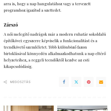
arra is, hogy a nap hangulatához vagy a tervezett
programhoz igazítsd a szettedet.
Zárszó
A női melegítő nadrágok már a modern ruhatár sokoldalú
építőkövei: egyszerre képviselik a funkcionalitást és a
trendkövető szemléletet. Több különböző fazon
birtoklásával könnyedén alkalmazkodhatunk a nap eltérő
helyzeteihez, a reggeli teendőktől kezdve az esti
kikapcsolódásig.
MEGOSZTÁS