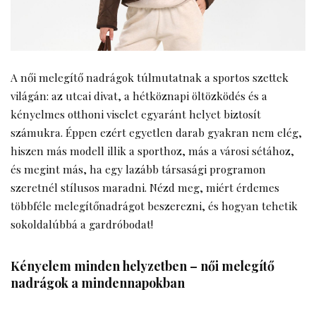
A női melegítő nadrágok túlmutatnak a sportos szettek
világán: az utcai divat, a hétköznapi öltözködés és a
kényelmes otthoni viselet egyaránt helyet biztosít
számukra. Éppen ezért egyetlen darab gyakran nem elég,
hiszen más modell illik a sporthoz, más a városi sétához,
és megint más, ha egy lazább társasági programon
szeretnél stílusos maradni. Nézd meg, miért érdemes
többféle melegítőnadrágot beszerezni, és hogyan tehetik
sokoldalúbbá a gardróbodat!
Kényelem minden helyzetben – női melegítő
nadrágok a mindennapokban