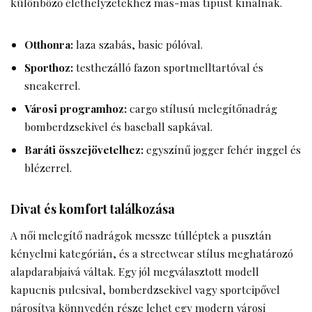
különböző élethelyzetekhez más-más típust kínálnak.
Otthonra:
laza szabás, basic pólóval.
Sporthoz:
testhezálló fazon sportmelltartóval és
sneakerrel.
Városi programhoz:
cargo stílusú melegítőnadrág
bomberdzsekivel és baseball sapkával.
Baráti összejövetelhez:
egyszínű jogger fehér inggel és
blézerrel.
Divat és komfort találkozása
A női melegítő nadrágok messze túlléptek a pusztán
kényelmi kategórián, és a streetwear stílus meghatározó
alapdarabjaivá váltak. Egy jól megválasztott modell
kapucnis pulcsival, bomberdzsekivel vagy sportcipővel
párosítva könnyedén része lehet egy modern városi