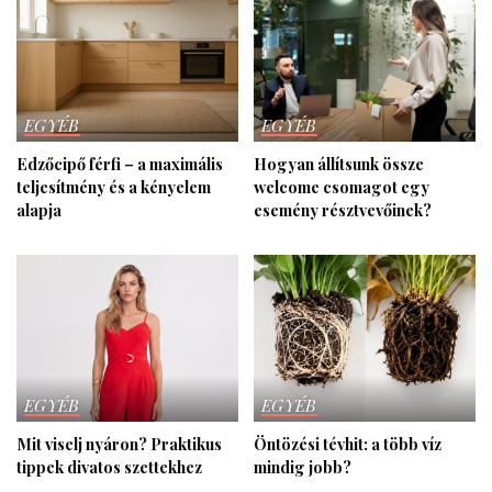
EGYÉB
EGYÉB
Edzőcipő férfi – a maximális
Hogyan állítsunk össze
teljesítmény és a kényelem
welcome csomagot egy
alapja
esemény résztvevőinek?
EGYÉB
EGYÉB
Mit viselj nyáron? Praktikus
Öntözési tévhit: a több víz
tippek divatos szettekhez
mindig jobb?