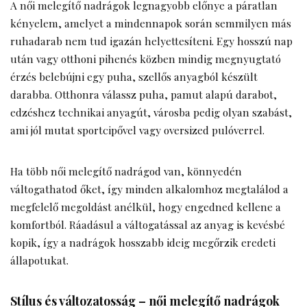
A női melegítő nadrágok legnagyobb előnye a páratlan
kényelem, amelyet a mindennapok során semmilyen más
ruhadarab nem tud igazán helyettesíteni. Egy hosszú nap
után vagy otthoni pihenés közben mindig megnyugtató
érzés belebújni egy puha, szellős anyagból készült
darabba. Otthonra válassz puha, pamut alapú darabot,
edzéshez technikai anyagút, városba pedig olyan szabást,
ami jól mutat sportcipővel vagy oversized pulóverrel.
Ha több női melegítő nadrágod van, könnyedén
váltogathatod őket, így minden alkalomhoz megtalálod a
megfelelő megoldást anélkül, hogy engedned kellene a
komfortból. Ráadásul a váltogatással az anyag is kevésbé
kopik, így a nadrágok hosszabb ideig megőrzik eredeti
állapotukat.
Stílus és változatosság – női melegítő nadrágok