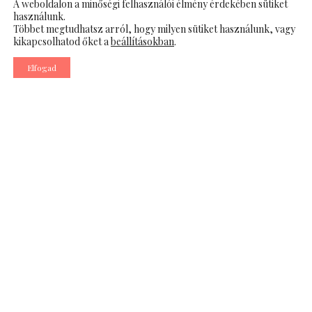
A weboldalon a minőségi felhasználói élmény érdekében sütiket
használunk.
Többet megtudhatsz arról, hogy milyen sütiket használunk, vagy
kikapcsolhatod őket a
beállításokban
.
Elfogad
Az esküvő az egyik legkülönlegesebb nap az életben –
minden menyasszony és vőlegény szeretné, hogy ezen a
napon minden részlet tökéletes legyen. A ruha, a frizura
és a smink mellett van egy dolog, ami minden fotón,
videón és pillanatban ott lesz: a mosolyod. Íme néhány
tipp, hogy a nagy napon magabiztosan és ragyogva
mosolyoghass.
1. Smink, ami kiemeli a mosolyodat
Az esküvői smink célja, hogy kiemelje a természetes
szépségedet, miközben tartós marad a hosszú nap és az
érzelmes pillanatok alatt is.