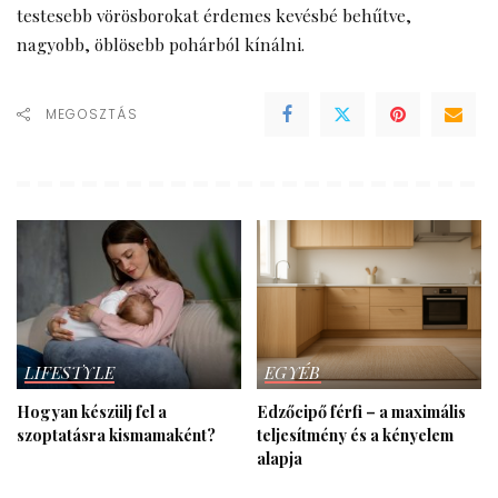
testesebb vörösborokat érdemes kevésbé behűtve,
nagyobb, öblösebb pohárból kínálni.
MEGOSZTÁS
LIFESTYLE
EGYÉB
Hogyan készülj fel a
Edzőcipő férfi – a maximális
szoptatásra kismamaként?
teljesítmény és a kényelem
alapja