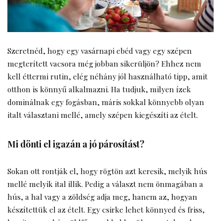
Szeretnéd, hogy egy vasárnapi ebéd vagy egy szépen
megterített vacsora még jobban sikerüljön? Ehhez nem
kell éttermi rutin, elég néhány jól használható tipp, amit
otthon is könnyű alkalmazni. Ha tudjuk, milyen ízek
dominálnak egy fogásban, máris sokkal könnyebb olyan
italt választani mellé, amely szépen kiegészíti az ételt.
Mi dönti el igazán a jó párosítást?
Sokan ott rontják el, hogy rögtön azt keresik, melyik hús
mellé melyik ital illik. Pedig a választ nem önmagában a
hús, a hal vagy a zöldség adja meg, hanem az, hogyan
készítettük el az ételt. Egy csirke lehet könnyed és friss,