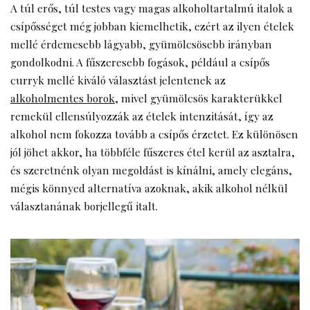
A túl erős, túl testes vagy magas alkoholtartalmú italok a
csípősséget még jobban kiemelhetik, ezért az ilyen ételek
mellé érdemesebb lágyabb, gyümölcsösebb irányban
gondolkodni. A fűszeresebb fogások, például a csípős
curryk mellé kiváló választást jelentenek az
alkoholmentes borok
, mivel gyümölcsös karakterükkel
remekül ellensúlyozzák az ételek intenzitását, így az
alkohol nem fokozza tovább a csípős érzetet. Ez különösen
jól jöhet akkor, ha többféle fűszeres étel kerül az asztalra,
és szeretnénk olyan megoldást is kínálni, amely elegáns,
mégis könnyed alternatíva azoknak, akik alkohol nélkül
választanának borjellegű italt.