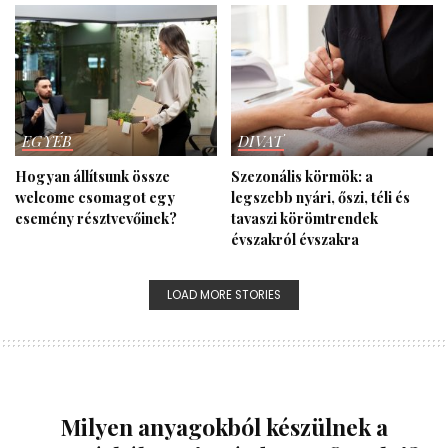
EGYÉB
DIVAT
Hogyan állítsunk össze
Szezonális körmök: a
welcome csomagot egy
legszebb nyári, őszi, téli és
esemény résztvevőinek?
tavaszi köröm­trendek
évszakról évszakra
LOAD MORE STORIES
Milyen anyagokból készülnek a