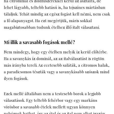
ha citrommal és zöldfűszerekkel kerül az asztalra, de
lehet lágyabb, teltebb hatású is, ha tejszínes mártásban
tálaljuk. Tehát mindig az egész fogást kell nézni, nem csak
a fő alapanyagot. Ha ezt megértjük, máris sokkal
magabiztosabban tudunk ételhez illő italt választani.
Mi illik a savasabb fogások mellé?
Nem mindegy, hogy egy ételben melyik íz kerül előtérbe.
Ha a savanykás íz dominál, az az italválasztást is rögtön
más irányba tereli. Az ecetesebb saláták, a citromos halak,
a paradicsomos tészták vagy a savanykásabb szószok mind
ilyen fogások.
Ezek mellé általában nem a testesebb borok a legjobb
választások. Egy teltebb fehérbor vagy egy markáns
vörösbor a savasabb ételek mellett ugyan könnyen
nehéznek hathat, így az étel és az ital nem alkot igazán