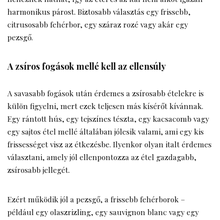
harmonikus párost. Biztosabb választás egy frissebb,
citrusosabb fehérbor, egy száraz rozé vagy akár egy
pezsgő.
A zsíros fogások mellé kell az ellensúly
A savasabb fogások után érdemes a zsírosabb ételekre is
külön figyelni, mert ezek teljesen más kísérőt kívánnak.
Egy rántott hús, egy tejszínes tészta, egy kacsacomb vagy
egy sajtos étel mellé általában jólesik valami, ami egy kis
frissességet visz az étkezésbe. Ilyenkor olyan italt érdemes
választani, amely jól ellenpontozza az étel gazdagabb,
zsírosabb jellegét.
Ezért működik jól a pezsgő, a frissebb fehérborok –
például egy olaszrizling, egy sauvignon blanc vagy egy