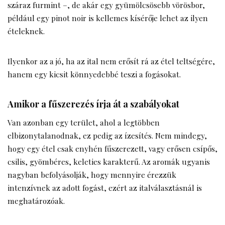
száraz furmint –, de akár egy gyümölcsösebb vörösbor,
például egy pinot noir is kellemes kísérője lehet az ilyen
ételeknek.
Ilyenkor az a jó, ha az ital nem erősít rá az étel teltségére,
hanem egy kicsit könnyedebbé teszi a fogásokat.
Amikor a fűszerezés írja át a szabályokat
Van azonban egy terület, ahol a legtöbben
elbizonytalanodnak, ez pedig az ízesítés. Nem mindegy,
hogy egy étel csak enyhén fűszerezett, vagy erősen csípős,
csilis, gyömbéres, keleties karakterű. Az aromák ugyanis
nagyban befolyásolják, hogy mennyire érezzük
intenzívnek az adott fogást, ezért az italválasztásnál is
meghatározóak.