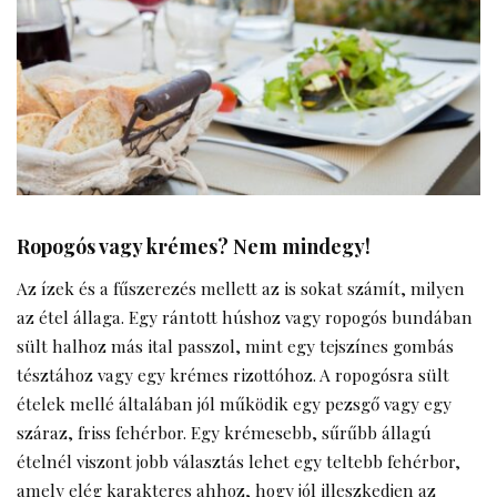
Ropogós vagy krémes? Nem mindegy!
Az ízek és a fűszerezés mellett az is sokat számít, milyen
az étel állaga. Egy rántott húshoz vagy ropogós bundában
sült halhoz más ital passzol, mint egy tejszínes gombás
tésztához vagy egy krémes rizottóhoz. A ropogósra sült
ételek mellé általában jól működik egy pezsgő vagy egy
száraz, friss fehérbor. Egy krémesebb, sűrűbb állagú
ételnél viszont jobb választás lehet egy teltebb fehérbor,
amely elég karakteres ahhoz, hogy jól illeszkedjen az