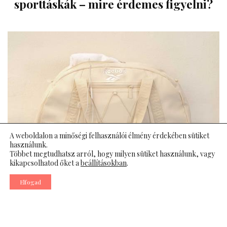
sporttáskák – mire érdemes figyelni?
A weboldalon a minőségi felhasználói élmény érdekében sütiket
használunk.
Többet megtudhatsz arról, hogy milyen sütiket használunk, vagy
kikapcsolhatod őket a
beállításokban
.
Az aktív életmód elengedhetetlen kelléke a megfelelő
Elfogad
felszerelés, amelynek tárolása és szállítása
kulcsfontosságú kérdés minden sportoló számára. Legyen
szó edzőtermi látogatásról, uszodai edzésről vagy egy