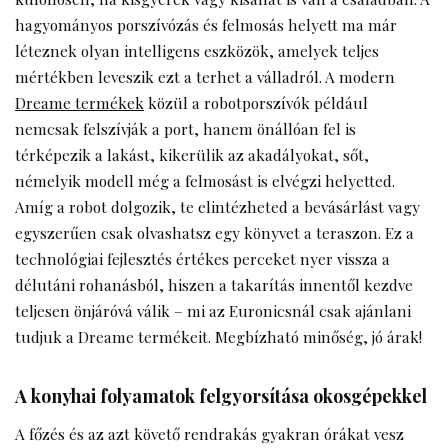
hagyományos porszívózás és felmosás helyett ma már
léteznek olyan intelligens eszközök, amelyek teljes
mértékben leveszik ezt a terhet a válladról. A modern
Dreame termékek
közül a robotporszívók például
nemcsak felszívják a port, hanem önállóan fel is
térképezik a lakást, kikerülik az akadályokat, sőt,
némelyik modell még a felmosást is elvégzi helyetted.
Amíg a robot dolgozik, te elintézheted a bevásárlást vagy
egyszerűen csak olvashatsz egy könyvet a teraszon. Ez a
technológiai fejlesztés értékes perceket nyer vissza a
délutáni rohanásból, hiszen a takarítás innentől kezdve
teljesen önjáróvá válik – mi az Euronicsnál csak ajánlani
tudjuk a Dreame termékeit. Megbízható minőség, jó árak!
A konyhai folyamatok felgyorsítása okosgépekkel
A főzés és az azt követő rendrakás gyakran órákat vesz