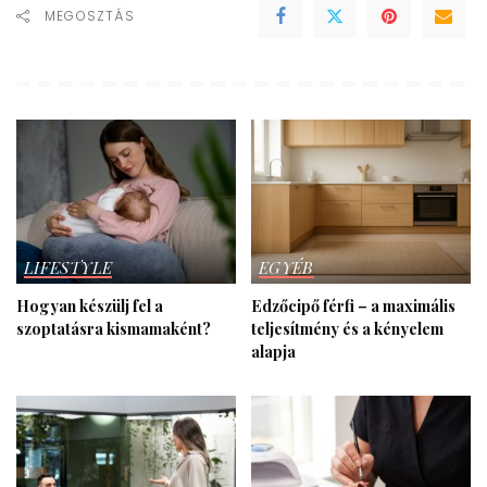
MEGOSZTÁS
LIFESTYLE
EGYÉB
Hogyan készülj fel a
Edzőcipő férfi – a maximális
szoptatásra kismamaként?
teljesítmény és a kényelem
alapja