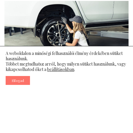
A weboldalon a minőségi felhasználói élmény érdekében sütiket
használunk.
Többet megtudhatsz arról, hogy milyen sütiket használunk, vagy
kikapcsolhatod őket a
beállításokban
.
Elfogad
Sokan még mindig úgy gondolják, hogy a gumiabroncsok
világa kizárólag műszaki beállítottságú embereknek szól,
pedig egyáltalán nem bonyolult. Elég, ha tisztában
vagyunk az alapokkal és magabiztosan tudunk dönteni a
saját autónk kapcsán. Nőként különösen érdemes