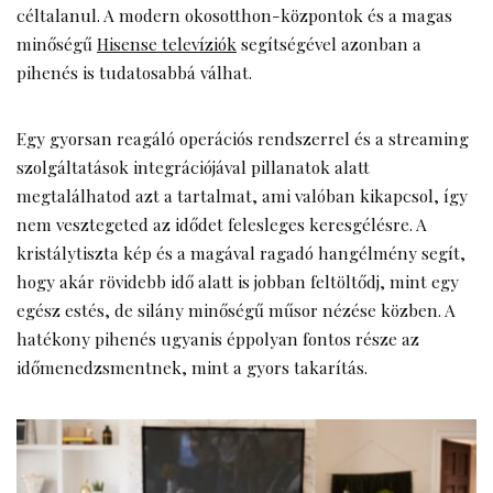
céltalanul. A modern okosotthon-központok és a magas
minőségű
Hisense televíziók
segítségével azonban a
pihenés is tudatosabbá válhat.
Egy gyorsan reagáló operációs rendszerrel és a streaming
szolgáltatások integrációjával pillanatok alatt
megtalálhatod azt a tartalmat, ami valóban kikapcsol, így
nem vesztegeted az idődet felesleges keresgélésre. A
kristálytiszta kép és a magával ragadó hangélmény segít,
hogy akár rövidebb idő alatt is jobban feltöltődj, mint egy
egész estés, de silány minőségű műsor nézése közben. A
hatékony pihenés ugyanis éppolyan fontos része az
időmenedzsmentnek, mint a gyors takarítás.