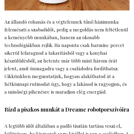
Az állandó rohanás és a végtelennek tűnő házimunka
felemészti a szabadidőt, pedig a megoldás nem feltétlenül
a keményebb munkában, hanem az okosabb
technológiákban rejlik. Ha naponta csak harminc percet
sikerül lefaragnod a takarításból vagy a konyhai
készülődésből, az hetente már több mint három órát
jelent, amit önmagadra vagy a családodra fordíthatsz.
Cikkünkben megmutatjuk, hogyan alakíthatod át a
hétköznapi rutinodat úgy, hogy a lakásod is ragyogjon, és
a minőségi pihenésre is maradjon elég energiád.
Bízd a piszkos munkát a Dreame robotporszívóira
A legtöbb időt általában a padló tisztán tartása veszi el,
különösen, ha kisgyerek vagy kisállat is van a családban. A