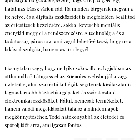
apróságok megakadályozzák, hogy a nap végére egy
hatalmas káosz várjon rád. Ha minden tárgynak megvan a
fix helye, és a digitális eszközeidet is megfelelően beállítod
az értesítések kezelésére, sokkal kevesebb mentális
energiád megy el a rendszerezésre. A technológia és a
tudatosság párosa az, ami végül lehetővé teszi, hogy ne a
lakásod szolgája, hanem az ura legyél.
Bizonytalan vagy, hogy melyik eszköz illene legjobban az
otthonodba? Látogass el az
Euronics
webshopjába vagy
üzleteibe, ahol szakértő kollégák segítenek kiválasztani a
legmodernebb háztartási gépeket és szórakoztató
elektronikai eszközöket. Náluk nemcsak termékeket,
hanem valódi megoldásokat találsz a mindennapok
megkönnyítéséhez. Tedd hatékonyabbá az életedet és
spórolj időt arra, ami igazán fontos!