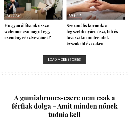
EGYÉB
DIVAT
Hogyan állítsunk össze
Szezonális körmök: a
welcome csomagot egy
legszebb nyári, őszi, téli és
esemény résztvevőinek?
tavaszi köröm­trendek
évszakról évszakra
LOAD MORE STORIES
A gumiabroncs-csere nem csak a
férfiak dolga – Amit minden nőnek
tudnia kell