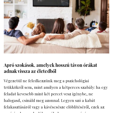
Apró szokások, amelyek hosszú távon órákat
adnak vissza az életedből
Végezetül ne feledkezzünk meg a pszichológiai
trükkökről sem, mint amilyen a kétperces szabály: ha egy
feladat kevesebb mint két percet vesz igénybe, ne
halogasd, csináld meg azonnal. Legyen szó a kabát
felakasztásáról vagy a kávéscsésze elöblítéséről, ezek az