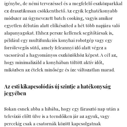
igénybe, de némi tervezéssel és a megfelelő eszközparkkal
ez drasztikusan csökkenthető. Az egyik leghatékonyabb
módszer az úgynevezett batch cooking, vagyis amikor
egyetlen délután alatt előkészíted a hét több napjára való
alapanyagokat. Ehhez persze kellenek segítőtársak is,
például egy multifunkciós konyhai robotgép vagy egy
forrólevegős sütő, amely feleannyi idő alatt végez a
vacsorával a hagyományos eszközökhöz képest. A cél az,
hogy minimalizáld a konyhában töltött aktív időt,
miközben az ételek minősége és íze változatlan marad.
Az esti kikapcsolódás új szintje a hatékonyság
jegyében
Sokan esnek abba a hibába, hogy egy fárasztó nap után a
televízió előtt ülve is a teendőiken jár az agyuk, vagy
percekig csak a csatornák között kapcsolgatnak