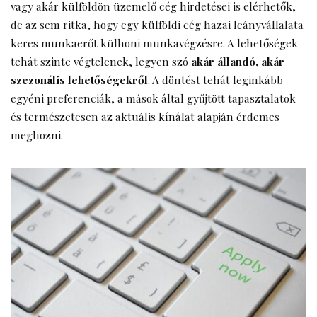
vagy akár külföldön üzemelő cég hirdetései is elérhetők,
de az sem ritka, hogy egy külföldi cég hazai leányvállalata
keres munkaerőt külhoni munkavégzésre. A lehetőségek
tehát szinte végtelenek, legyen szó
akár állandó, akár
szezonális lehetőségekről
. A döntést tehát leginkább
egyéni preferenciák, a mások által gyűjtött tapasztalatok
és természetesen az aktuális kínálat alapján érdemes
meghozni.