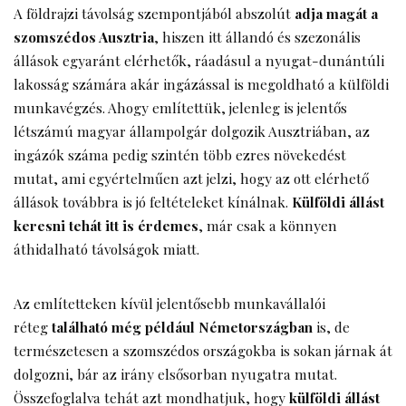
A földrajzi távolság szempontjából abszolút
adja magát a
szomszédos Ausztria
, hiszen itt állandó és szezonális
állások egyaránt elérhetők, ráadásul a nyugat-dunántúli
lakosság számára akár ingázással is megoldható a külföldi
munkavégzés. Ahogy említettük, jelenleg is jelentős
létszámú magyar állampolgár dolgozik Ausztriában, az
ingázók száma pedig szintén több ezres növekedést
mutat, ami egyértelműen azt jelzi, hogy az ott elérhető
állások továbbra is jó feltételeket kínálnak.
Külföldi állást
keresni tehát itt is érdemes
, már csak a könnyen
áthidalható távolságok miatt.
Az említetteken kívül jelentősebb munkavállalói
réteg
található még például Németországban
is, de
természetesen a szomszédos országokba is sokan járnak át
dolgozni, bár az irány elsősorban nyugatra mutat.
Összefoglalva tehát azt mondhatjuk, hogy
külföldi állást