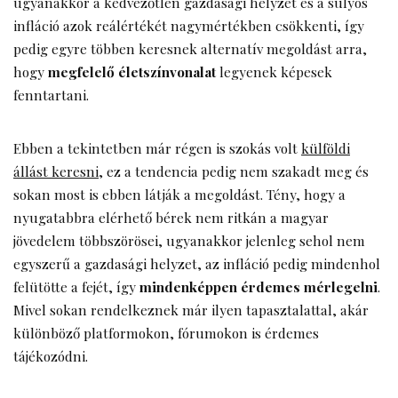
ugyanakkor a kedvezőtlen gazdasági helyzet és a súlyos
infláció azok reálértékét nagymértékben csökkenti, így
pedig egyre többen keresnek alternatív megoldást arra,
hogy
megfelelő életszínvonalat
legyenek képesek
fenntartani.
Ebben a tekintetben már régen is szokás volt
külföldi
állást keresni
, ez a tendencia pedig nem szakadt meg és
sokan most is ebben látják a megoldást. Tény, hogy a
nyugatabbra elérhető bérek nem ritkán a magyar
jövedelem többszörösei, ugyanakkor jelenleg sehol nem
egyszerű a gazdasági helyzet, az infláció pedig mindenhol
felütötte a fejét, így
mindenképpen érdemes mérlegelni
.
Mivel sokan rendelkeznek már ilyen tapasztalattal, akár
különböző platformokon, fórumokon is érdemes
tájékozódni.