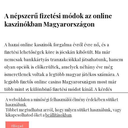
A népszerű fizetési módok az online
kaszinókban Magyarországon
A hazai online kaszinók forgalma évről évre nő, és a
fizetési lehetőségek köre is jócskán kibővült. Ma már
nemcsak bankkártyás tranzakciókkal játszhatunk, hanem
olyan opciók is előkerültek, amelyek néhány éve még
ismeretlenek voltak a legtöbb magyar játékos számára. A
legjobb fizetős online casino
Magyarországon most már
több mint 15 különböző fizetési módot kínál. A kérdés
egyszerű: hogyan fizet a legtöbb felhasználó, és miért
A weboldalon a minőségi felhasználói élmény érdekében sütiket
pont úgy?
használunk.
Többet megtudhatsz arról, hogy milyen sütiket használunk, vagy
kikapcsolhatod őket a
beállításokban
.
Bankkártya, mert az kéznél van
Elfogad