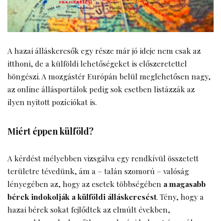
A hazai álláskeresők egy része már jó ideje nem csak az
itthoni, de a külföldi lehetőségeket is előszeretettel
böngészi. A mozgástér Európán belül meglehetősen nagy,
az online állásportálok pedig sok esetben listázzák az
ilyen nyitott pozíciókat is.
Miért éppen külföld?
A kérdést mélyebben vizsgálva egy rendkívül összetett
területre tévedünk, ám a – talán szomorú – valóság
lényegében az, hogy az esetek többségében
a magasabb
bérek indokolják a külföldi álláskeresést
. Tény, hogy a
hazai bérek sokat fejlődtek az elmúlt években,