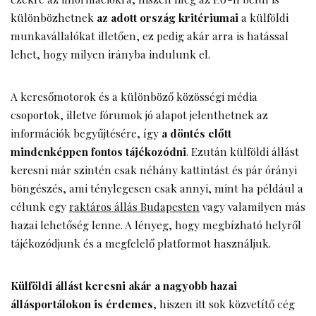
különbözhetnek
az adott ország kritériumai
a külföldi
munkavállalókat illetően, ez pedig akár arra is hatással
lehet, hogy milyen irányba indulunk el.
A keresőmotorok és a különböző közösségi média
csoportok, illetve fórumok jó alapot jelenthetnek az
információk begyűjtésére, így
a döntés előtt
mindenképpen fontos tájékozódni
. Ezután külföldi állást
keresni már szintén csak néhány kattintást és pár órányi
böngészés, ami ténylegesen csak annyi, mint ha például a
célunk egy
raktáros állás Budapesten
vagy valamilyen más
hazai lehetőség lenne. A lényeg, hogy megbízható helyről
tájékozódjunk és a megfelelő platformot használjuk.
Külföldi állást keresni akár a nagyobb hazai
állásportálokon is érdemes
, hiszen itt sok közvetítő cég