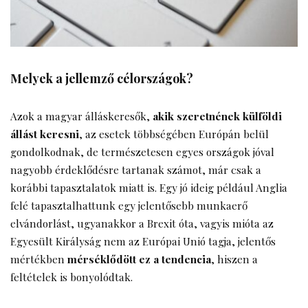
Melyek a jellemző célországok?
Azok a magyar álláskeresők,
akik szeretnének külföldi
állást keresni
, az esetek többségében Európán belül
gondolkodnak, de természetesen egyes országok jóval
nagyobb érdeklődésre tartanak számot, már csak a
korábbi tapasztalatok miatt is. Egy jó ideig például Anglia
felé tapasztalhattunk egy jelentősebb munkaerő
elvándorlást, ugyanakkor a Brexit óta, vagyis mióta az
Egyesült Királyság nem az Európai Unió tagja, jelentős
mértékben
mérséklődött ez a tendencia
, hiszen a
feltételek is bonyolódtak.