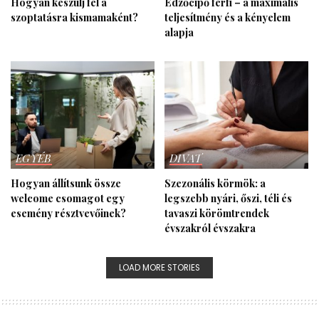
Hogyan készülj fel a
Edzőcipő férfi – a maximális
szoptatásra kismamaként?
teljesítmény és a kényelem
alapja
EGYÉB
DIVAT
Hogyan állítsunk össze
Szezonális körmök: a
welcome csomagot egy
legszebb nyári, őszi, téli és
esemény résztvevőinek?
tavaszi köröm­trendek
évszakról évszakra
LOAD MORE STORIES