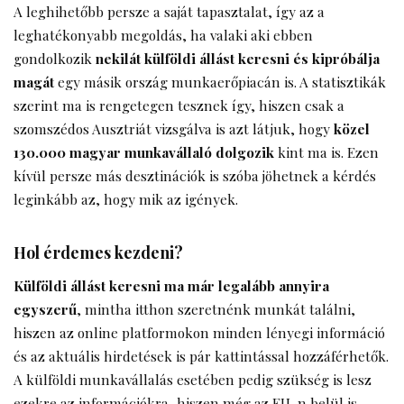
A leghihetőbb persze a saját tapasztalat, így az a
leghatékonyabb megoldás, ha valaki aki ebben
gondolkozik
nekilát külföldi állást keresni és kipróbálja
magát
egy másik ország munkaerőpiacán is. A statisztikák
szerint ma is rengetegen tesznek így, hiszen csak a
szomszédos Ausztriát vizsgálva is azt látjuk, hogy
közel
130.000 magyar munkavállaló dolgozik
kint ma is. Ezen
kívül persze más desztinációk is szóba jöhetnek a kérdés
leginkább az, hogy mik az igények.
Hol érdemes kezdeni?
Külföldi állást keresni ma már legalább annyira
egyszerű
, mintha itthon szeretnénk munkát találni,
hiszen az online platformokon minden lényegi információ
és az aktuális hirdetések is pár kattintással hozzáférhetők.
A külföldi munkavállalás esetében pedig szükség is lesz
ezekre az információkra, hiszen még az EU-n belül is