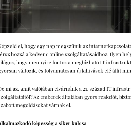
Képzeld el, hogy egy nap megszűnik az internetkapcsolat
férsz hozzá a kedvenc online szolgáltatásaidhoz. Ilyen he
világos, hogy mennyire fontos a megbízható IT infrastrukt
gyorsan változik, és folyamatosan új kihívások elé állít m
De mi az, amit valójában elvárnánk a 21. század IT infrast
szolgáltatóitól? Az emberek általában gyors reakciót, biz
szabott megoldásokat várnak el.
Alkalmazkodó képesség a siker kulcsa