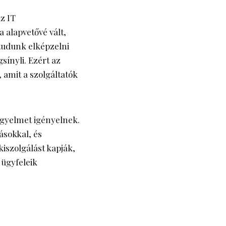
z IT
 alapvetővé vált,
tudunk elképzelni
sínyli. Ezért az
, amit a szolgáltatók
figyelmet igényelnek.
ásokkal, és
kiszolgálást kapják,
ügyfeleik