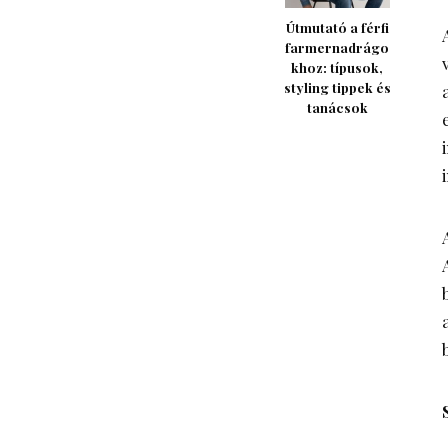
Útmutató a férfi
farmernadrágo
khoz: típusok,
styling tippek és
tanácsok