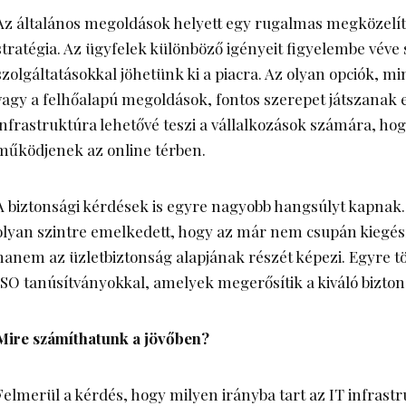
Az általános megoldások helyett egy rugalmas megközelít
stratégia. Az ügyfelek különböző igényeit figyelembe véve
szolgáltatásokkal jöhetünk ki a piacra. Az olyan opciók, mi
vagy a felhőalapú megoldások, fontos szerepet játszanak
infrastruktúra lehetővé teszi a vállalkozások számára, 
működjenek az online térben.
A biztonsági kérdések is egyre nagyobb hangsúlyt kapnak
olyan szintre emelkedett, hogy az már nem csupán kiegész
hanem az üzletbiztonság alapjának részét képezi. Egyre t
ISO tanúsítványokkal, amelyek megerősítik a kiváló biztons
Mire számíthatunk a jövőben?
Felmerül a kérdés, hogy milyen irányba tart az IT infrast