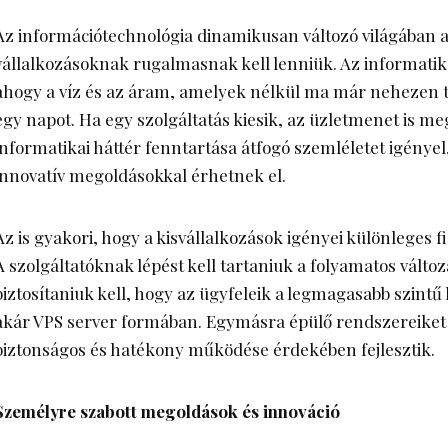
Az információtechnológia dinamikusan változó világában a
vállalkozásoknak rugalmasnak kell lenniük. Az informatika
ahogy a víz és az áram, amelyek nélkül ma már nehezen 
egy napot. Ha egy szolgáltatás kiesik, az üzletmenet is meg
informatikai háttér fenntartása átfogó szemléletet igényel
innovatív megoldásokkal érhetnek el.
Az is gyakori, hogy a kisvállalkozások igényei különleges 
A szolgáltatóknak lépést kell tartaniuk a folyamatos változ
biztosítaniuk kell, hogy az ügyfeleik a legmagasabb szintű 
akár
VPS server
formában. Egymásra épülő rendszereiket 
biztonságos és hatékony működése érdekében fejlesztik.
Személyre szabott megoldások és innováció