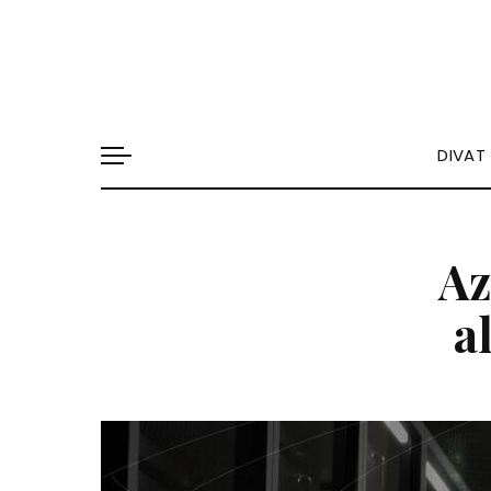
DIVAT
Az
a