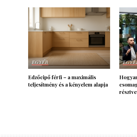
EGYÉB
EGYÉ
Edzőcipő férfi – a maximális
Hogyan
teljesítmény és a kényelem alapja
csomag
résztv