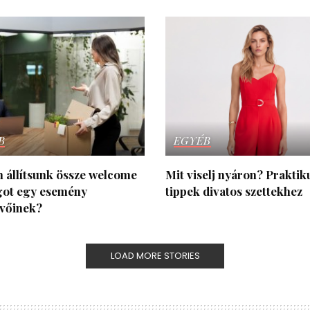
B
EGYÉB
 állítsunk össze welcome
Mit viselj nyáron? Praktik
ot egy esemény
tippek divatos szettekhez
evőinek?
LOAD MORE STORIES