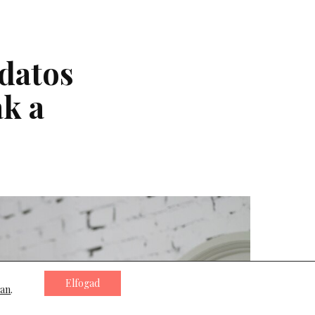
udatos
k a
Elfogad
ban
.