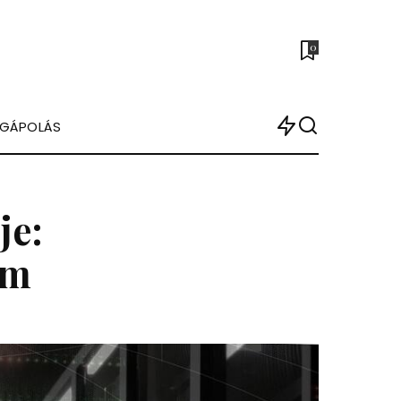
0
ÉGÁPOLÁS
je:
om