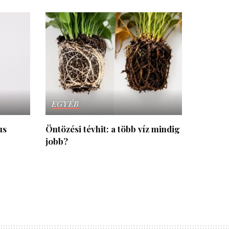
EGYÉB
us
Öntözési tévhit: a több víz mindig
jobb?