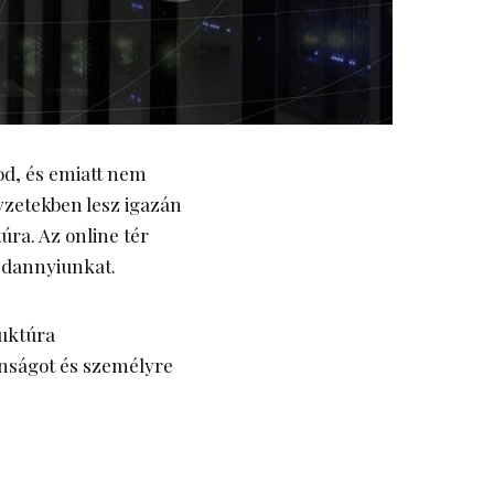
od, és emiatt nem
lyzetekben lesz igazán
úra. Az online tér
indannyiunkat.
ruktúra
tonságot és személyre