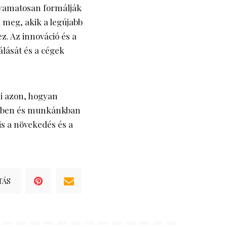
olyamatosan formálják
k meg, akik a legújabb
z. Az innováció és a
álását és a cégek
 azon, hogyan
nkben és munkánkban
is a növekedés és a
TÁS