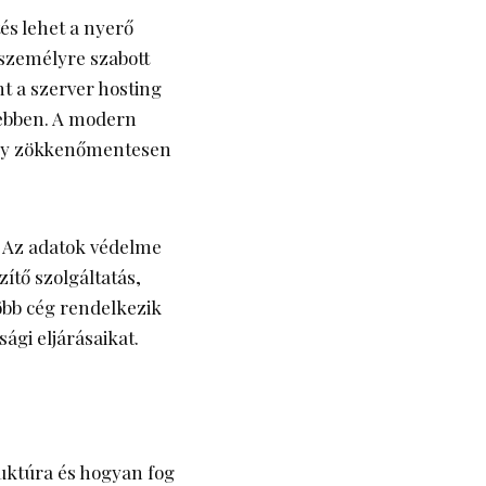
és lehet a nyerő
 személyre szabott
nt a szerver hosting
 ebben. A modern
hogy zökkenőmentesen
. Az adatok védelme
ítő szolgáltatás,
öbb cég rendelkezik
ági eljárásaikat.
ruktúra és hogyan fog