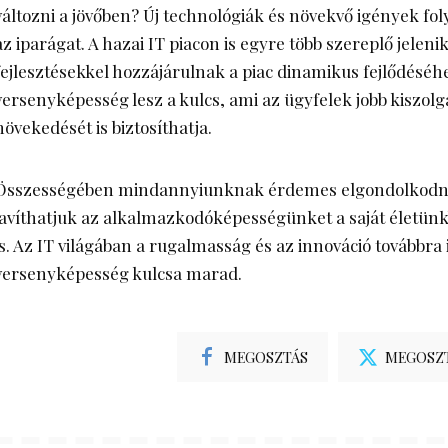
változni a jövőben? Új technológiák és növekvő igények f
az iparágat. A hazai IT piacon is egyre több szereplő jeleni
fejlesztésekkel hozzájárulnak a piac dinamikus fejlődéséhe
versenyképesség lesz a kulcs, ami az ügyfelek jobb kiszolg
növekedését is biztosíthatja.
Összességében mindannyiunknak érdemes elgondolkodni
javíthatjuk az alkalmazkodóképességünket a saját életü
is. Az IT világában a rugalmasság és az innováció továbbra 
versenyképesség kulcsa marad.
MEGOSZTÁS
MEGOSZ