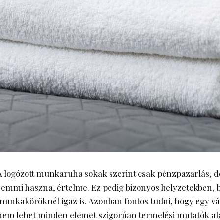
A logózott munkaruha sokak szerint csak pénzpazarlás, de
semmi haszna, értelme. Ez pedig bizonyos helyzetekben, 
munkaköröknél igaz is. Azonban fontos tudni, hogy egy vá
nem lehet minden elemet szigorúan termelési mutatók ala