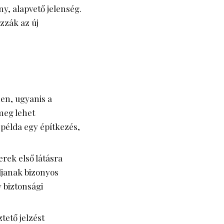
ny, alapvető jelenség.
zzák az új
en, ugyanis a
meg lehet
 példa egy építkezés,
rek első látásra
ljanak bizonyos
y biztonsági
ető jelzést