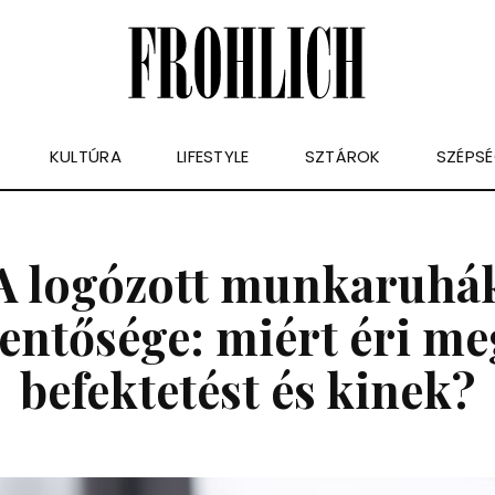
KULTÚRA
LIFESTYLE
SZTÁROK
SZÉPS
A logózott munkaruhá
lentősége: miért éri me
befektetést és kinek?