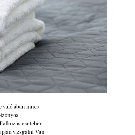
 valójában nincs
bizonyos
llalkozás esetében
pján vizsgálni. Van