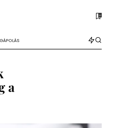
0
ÉGÁPOLÁS
k
g a