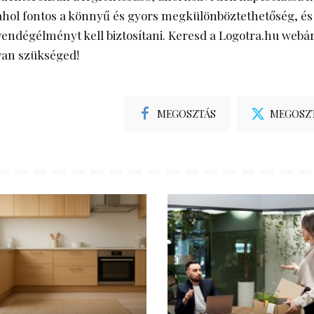
ahol fontos a könnyű és gyors megkülönböztethetőség, és
vendégélményt kell biztosítani. Keresd a Logotra.hu webá
van szükséged!
MEGOSZTÁS
MEGOSZ