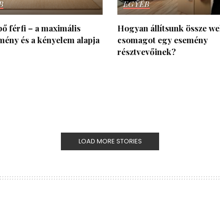
B
EGYÉB
ő férfi – a maximális
Hogyan állítsunk össze w
tmény és a kényelem alapja
csomagot egy esemény
résztvevőinek?
LOAD MORE STORIES