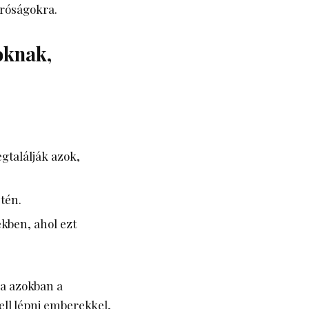
apróságokra.
oknak,
gtalálják azok,
tén.
kben, ahol ezt
ha
azokban a
ell lépni emberekkel,