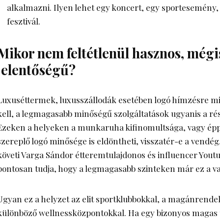
alkalmazni. Ilyen lehet egy koncert, egy sportesemény
fesztivál.
Mikor nem feltétlenül hasznos, mégi
jelentőségű?
Luxuséttermek, luxusszállodák esetében logó hímzésre 
kell, a legmagasabb minőségű szolgáltatások ugyanis a ré
Ezeken a helyeken a munkaruha kifinomultsága, vagy épp
szereplő logó minősége is eldöntheti, visszatér-e a vendég
követi Varga Sándor étteremtulajdonos és influencer Youtu
pontosan tudja, hogy a legmagasabb szinteken már ez a va
Ugyan ez a helyzet az elit sportklubbokkal, a magánrendelő
különböző wellnessközpontokkal. Ha egy bizonyos magas 