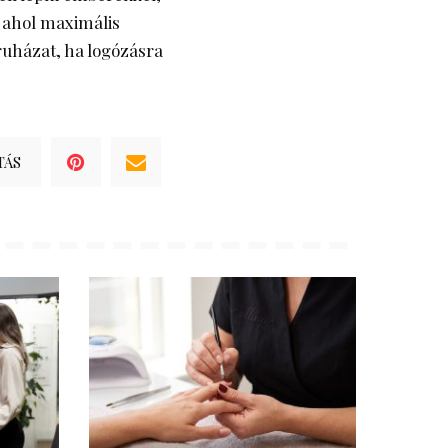
 ahol maximális
ruházat, ha logózásra
TÁS