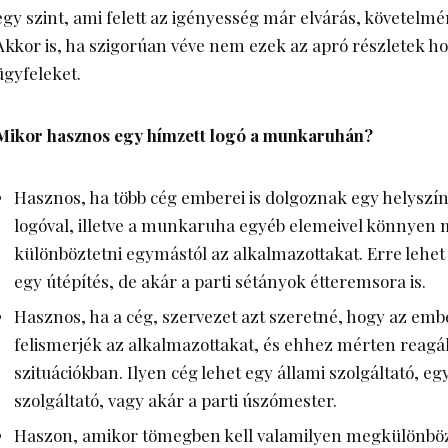
egy szint, ami felett az igényesség már elvárás, követelmé
Akkor is, ha szigorúan véve nem ezek az apró részletek ho
ügyfeleket.
Mikor hasznos egy hímzett logó a munkaruhán?
Hasznos, ha több cég emberei is dolgoznak egy helyszín
logóval, illetve a munkaruha egyéb elemeivel könnyen 
különböztetni egymástól az alkalmazottakat. Erre lehet
egy útépítés, de akár a parti sétányok étteremsora is.
Hasznos, ha a cég, szervezet azt szeretné, hogy az embe
felismerjék az alkalmazottakat, és ehhez mérten reagá
szituációkban. Ilyen cég lehet egy állami szolgáltató, eg
szolgáltató, vagy akár a parti úszómester.
Haszon, amikor tömegben kell valamilyen megkülönbözt