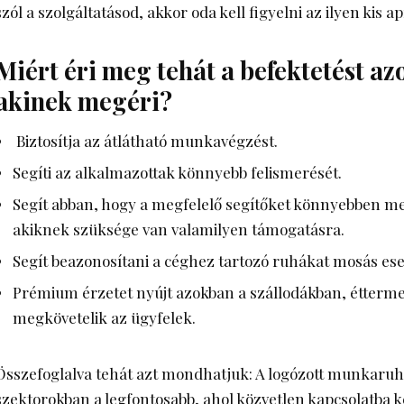
szól a szolgáltatásod, akkor oda kell figyelni az ilyen kis 
Miért éri meg tehát a befektetést az
akinek megéri?
Biztosítja az átlátható munkavégzést.
Segíti az alkalmazottak könnyebb felismerését.
Segít abban, hogy a megfelelő segítőket könnyebben me
akiknek szüksége van valamilyen támogatásra.
Segít beazonosítani a céghez tartozó ruhákat mosás ese
Prémium érzetet nyújt azokban a szállodákban, étterme
megkövetelik az ügyfelek.
Összefoglalva tehát azt mondhatjuk: A
logózott munkaru
szektorokban a legfontosabb, ahol közvetlen kapcsolatba k