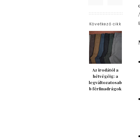
Következő cikk
Az irodától a
hétvégéig: a
legváltozatosab
b férfinadrágok