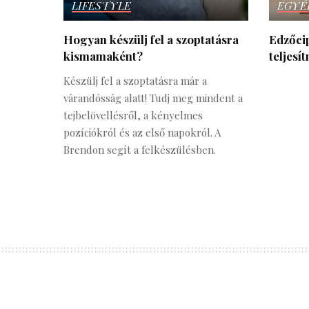
LIFESTYLE
EGYÉ
Hogyan készülj fel a szoptatásra
Edzőcip
kismamaként?
teljesí
Készülj fel a szoptatásra már a
várandósság alatt! Tudj meg mindent a
tejbelövellésről, a kényelmes
pozíciókról és az első napokról. A
Brendon segít a felkészülésben.