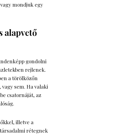
, vagy mondjuk egy
s alapvető
mindenképp gondolni
szletekben rejlenek.
en a törölközőn
, vagy sem. Ha valaki
be csatornáját, az
lóság.
kkel, illetve a
társadalmi rétegnek