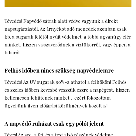
Tévedés! Napvédő sátrak alatt védve vagyunk a direkt
napsugárzástól. Az árnyékot adó menedék azonban csak
kb. a sugarak felétől nyújt védelmet: a többi ugyanúgy elér
minket, hiszen visszaverődnek a víztükörről, vagy éppen a
talajról.
Felhős időben nincs szükség napvédelemre
Tévedés! Az UV sugarak 90%-a áthatol a felhőkön! Felhős
és szeles időben kevésbé vesszük észre a napégést, hiszen
kellemesen lehűtenek minket….ezért fokozottam
ügyeljünk ilyen időjárási körülmények között is!
A napvédő ruházat csak egy pólót jelent
Téves! Az arc, a fej, és a test alsó részének védelme