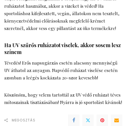
ruházatot használsz, akkor a vizeket is véded! Ha
sportoláshoz kifejlesztett, vegán,
állatokon
nem tesztelt,
környezetvédelmi előírásoknak megfelelő krémet
szeretnél, akkor vess egy pillantást az öko termékekre!
Ha UV szűrős ruházatot viselek, akkor sosem lesz
színem
Tévedés! Erős napsugárzás esetén alacsony mennyiségű
UV áthatol az anyagon. Napvédő ruházat viselése esetén
azonban a leégés kockázata 20-szor kevesebb!
Köszönöm, hogy velem tartottál az UV védő ruházat téves
mítoszainak tisztázásában! Nyárra is jó sportolást kívánok!
MEGOSZTÁS