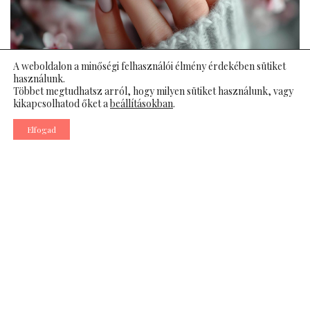
A weboldalon a minőségi felhasználói élmény érdekében sütiket
használunk.
Többet megtudhatsz arról, hogy milyen sütiket használunk, vagy
kikapcsolhatod őket a
beállításokban
.
Elfogad
Tudtad?
Egy felmérés szerint a nők 65%-a először a körmöket nézi
meg egy másik emberen.
A köröm az esztétika egyik legfontosabb eleme, amelyet
gyakran alábecsülnek, pedig jelentős szerepe van a
megjelenésünkben.