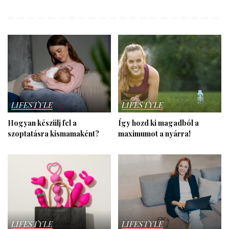
LIFESTYLE
LIFESTYLE
Hogyan készülj fel a
Így hozd ki magadból a
szoptatásra kismamaként?
maximumot a nyárra!
LIFESTYLE
LIFESTYLE