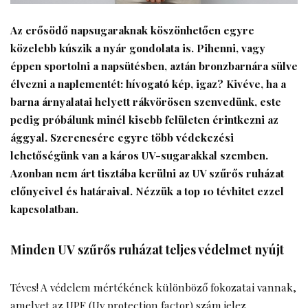
Az erősödő napsugaraknak köszönhetően egyre
közelebb kúszik a nyár gondolata is. Pihenni, vagy
éppen sportolni a napsütésben, aztán bronzbarnára sülve
élvezni a naplementét: hívogató kép, igaz? Kivéve, ha a
barna árnyalatai helyett rákvörösen szenvedünk, este
pedig próbálunk minél kisebb felületen érintkezni az
ággyal. Szerencsére egyre több védekezési
lehetőségünk van a káros UV-sugarakkal szemben.
Azonban nem árt tisztába kerülni az UV szűrős ruházat
előnyeivel és határaival. Nézzük a top 10 tévhitet ezzel
kapcsolatban.
Minden UV szűrős ruházat teljes védelmet nyújt
Téves! A védelem mértékének különböző fokozatai vannak,
amelyet az UPF (Uv protection factor) szám jelez.