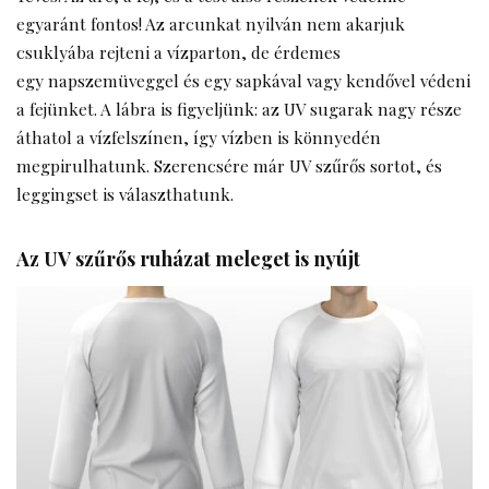
egyaránt fontos! Az arcunkat nyilván nem akarjuk
csuklyába rejteni a vízparton, de érdemes
egy napszemüveggel és egy sapkával vagy kendővel védeni
a fejünket. A lábra is figyeljünk: az UV sugarak nagy része
áthatol a vízfelszínen, így vízben is könnyedén
megpirulhatunk. Szerencsére már UV szűrős sortot, és
leggingset is választhatunk.
Az UV szűrős ruházat meleget is nyújt