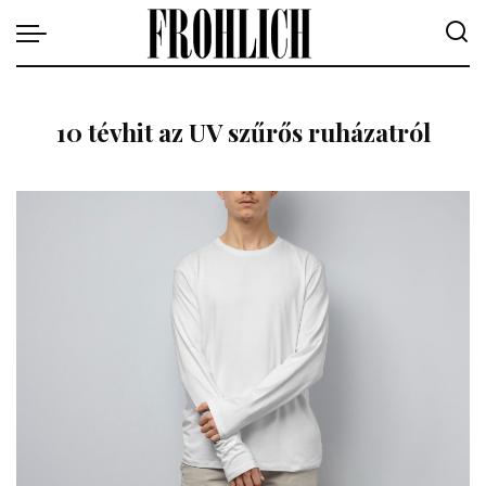
10 tévhit az UV szűrős ruházatról