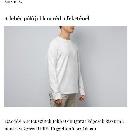
kiszűrik.
A fehér póló jobban véd a feketénél
Tévedés! A sötét színek több UV sugarat képesek kiszűrni,
mint a világosak! Ettől függetlenül az Olaian