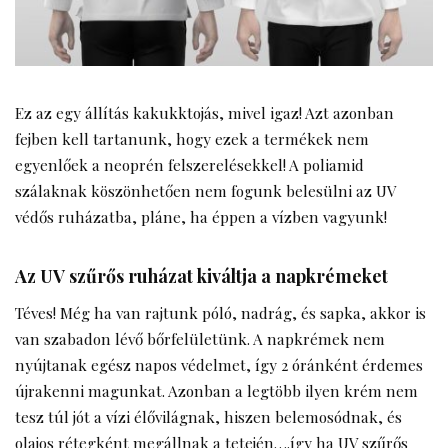
Ez az egy állítás kakukktojás, mivel igaz! Azt azonban
fejben kell tartanunk, hogy ezek a termékek nem
egyenlőek a neoprén felszerelésekkel! A poliamid
szálaknak köszönhetően nem fogunk belesülni az UV
védős ruházatba, pláne, ha éppen a vízben vagyunk!
Az UV szűrős ruházat kiváltja a napkrémeket
Téves! Még ha van rajtunk póló, nadrág, és sapka, akkor is
van szabadon lévő bőrfelületünk. A napkrémek nem
nyújtanak egész napos védelmet, így 2 óránként érdemes
újrakenni magunkat. Azonban a legtöbb ilyen krém nem
tesz túl jót a vízi élővilágnak, hiszen belemosódnak, és
olajos rétegként megállnak a tetején….így ha UV szűrős